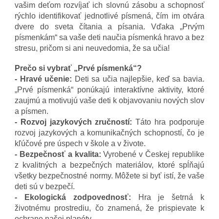
vašim deťom rozvíjať ich slovnú zásobu a schopnosť
rýchlo identifikovať jednotlivé písmená, čím im otvára
dvere do sveta čítania a písania. Vďaka „Prvým
písmenkám“ sa vaše deti naučia písmenká hravo a bez
stresu, pričom si ani neuvedomia, že sa učia!
Prečo si vybrať „Prvé písmenká“?
- Hravé učenie:
Deti sa učia najlepšie, keď sa bavia.
„Prvé písmenká“ ponúkajú interaktívne aktivity, ktoré
zaujmú a motivujú vaše deti k objavovaniu nových slov
a písmen.
- Rozvoj jazykových zručností:
Táto hra podporuje
rozvoj jazykových a komunikačných schopností, čo je
kľúčové pre úspech v škole a v živote.
- Bezpečnosť a kvalita:
Vyrobené v Českej republike
z kvalitných a bezpečných materiálov, ktoré spĺňajú
všetky bezpečnostné normy. Môžete si byť istí, že vaše
deti sú v bezpečí.
- Ekologická zodpovednosť:
Hra je šetrná k
životnému prostrediu, čo znamená, že prispievate k
ochrane našej planéty.