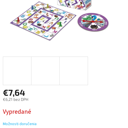
€7,64
€6,21 bez DPH
Jednotková
Vypredané
cena:
Možnosti doručenia