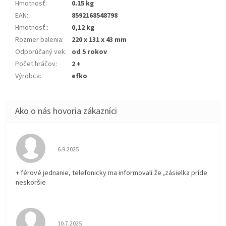
Hmotnosť
:
0.15 kg
EAN
:
8592168548798
Hmotnosť:
:
0,12 kg
Rozmer balenia
:
220 x 131 x 43 mm
Odporúčaný vek
:
od 5 rokov
Počet hráčov
:
2 +
Výrobca
:
efko
Hodnotenie obchodu je 5 z 5 hviezdičiek.
6.9.2025
+ férové jednanie, telefonicky ma informovali že ,zásielka príde
neskoršie
Hodnotenie obchodu je 5 z 5 hviezdičiek.
10.7.2025