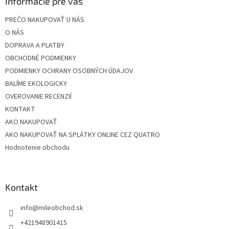
ä
Informácie pre vás
t
PREČO NAKUPOVAŤ U NÁS
i
O NÁS
e
DOPRAVA A PLATBY
OBCHODNÉ PODMIENKY
PODMIENKY OCHRANY OSOBNÝCH ÚDAJOV
BALÍME EKOLOGICKY
OVEROVANIE RECENZIÍ
KONTAKT
AKO NAKUPOVAŤ
AKO NAKUPOVAŤ NA SPLÁTKY ONLINE CEZ QUATRO
Hodnotenie obchodu
Kontakt
info
@
mileobchod.sk
+421948901415