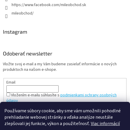
https://www.facebook.com/mileobchod.sk
mileobchod/
Instagram
Odoberať newsletter
Vložte svoj e-mail a my Vám budeme zasielať informácie o nových
produktoch na našom e-shope.
Email
Vložením e-mailu súhlasíte s
podmienkami ochrany osobných
údajov
PRIHLÁSIŤ SA
Používame súbory cookie, aby sme vám umožnili pohodlné
prehliadanie webovej stránky a vďaka analýze neustále
zlepšovali jej funkcie, výkon a použiteľnosť.
Viac informácií