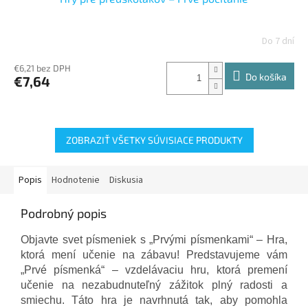
Do 7 dní
€6,21 bez DPH
Do košíka
€7,64
ZOBRAZIŤ VŠETKY SÚVISIACE PRODUKTY
Popis
Hodnotenie
Diskusia
Podrobný popis
Objavte svet písmeniek s „Prvými písmenkami“ – Hra,
ktorá mení učenie na zábavu! Predstavujeme vám
„Prvé písmenká“ – vzdelávaciu hru, ktorá premení
učenie na nezabudnuteľný zážitok plný radosti a
smiechu. Táto hra je navrhnutá tak, aby pomohla