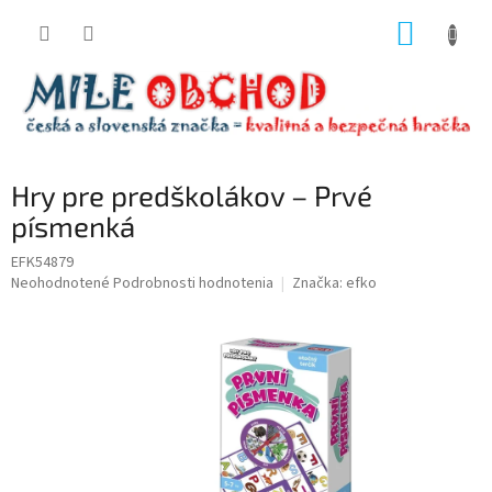
Prejsť
NÁKUP
na
obsah
KOŠÍK
Hry pre predškolákov – Prvé
písmenká
EFK54879
Priemerné
Neohodnotené
Podrobnosti hodnotenia
Značka:
efko
hodnotenie
produktu
je
0,0
z
5
hviezdičiek.