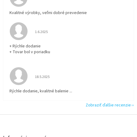
Kvalitné výrobky, veľmi dobré prevedenie
Hodnotenie obchodu je 5 z 5 hviezdičiek.
1.6.2025
+ Rýchle dodanie
+ Tovar bol v poriadku
Hodnotenie obchodu je 5 z 5 hviezdičiek.
18.5.2025
Rýchle dodanie, kvalitné balenie ...
Zobraziť ďalšie recenzie
Z
á
p