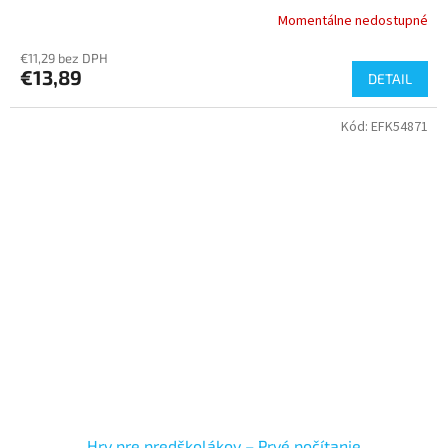
Momentálne nedostupné
€11,29 bez DPH
€13,89
DETAIL
Kód:
EFK54871
Hry pre predškolákov – Prvé počítanie