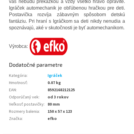
vás nebudú prekážkou a vždy všetko hravo opravíte.
Igráček automechanik je obľúbenou hračkou pre deti.
Postavička rozvíja zábavným spôsobom detskú
fantáziu. Pri hraní s Igráčkom sa deti nikdy nenudia a
spoznávajú, aké v skutočnosti je byť automechanikom.
Výrobca:
Dodatočné parametre
Kategória
:
Igráček
Hmotnosť
:
0.07 kg
EAN
:
8592168212125
Odporúčaný vek
:
od 3 rokov
Veľkosť postavičky
:
80 mm
Rozmery balenia
:
150 x 57 x 123
Značka
:
efko