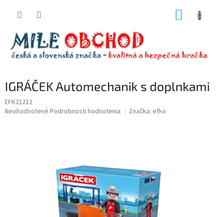
Prejsť
NÁKUP
na
obsah
KOŠÍK
IGRÁČEK Automechanik s doplnkami
EFK21212
Priemerné
Neohodnotené
Podrobnosti hodnotenia
Značka:
efko
hodnotenie
produktu
je
0,0
z
5
hviezdičiek.