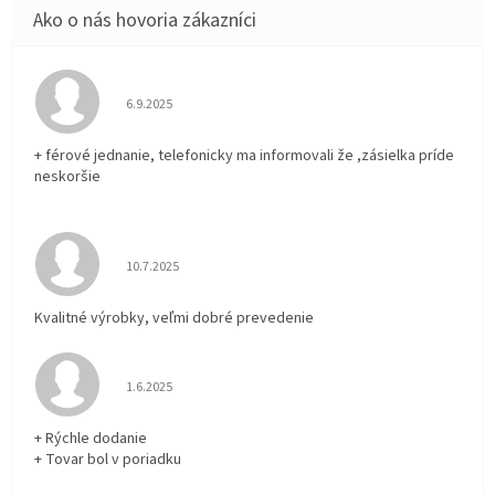
Hodnotenie obchodu je 5 z 5 hviezdičiek.
6.9.2025
+ férové jednanie, telefonicky ma informovali že ,zásielka príde
neskoršie
Hodnotenie obchodu je 5 z 5 hviezdičiek.
10.7.2025
Kvalitné výrobky, veľmi dobré prevedenie
Hodnotenie obchodu je 5 z 5 hviezdičiek.
1.6.2025
+ Rýchle dodanie
+ Tovar bol v poriadku