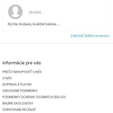
Hodnotenie obchodu je 5 z 5 hviezdičiek.
18.5.2025
Rýchle dodanie, kvalitné balenie ...
Zobraziť ďalšie recenzie
Z
á
p
ä
Informácie pre vás
t
PREČO NAKUPOVAŤ U NÁS
i
O NÁS
e
DOPRAVA A PLATBY
OBCHODNÉ PODMIENKY
PODMIENKY OCHRANY OSOBNÝCH ÚDAJOV
BALÍME EKOLOGICKY
OVEROVANIE RECENZIÍ