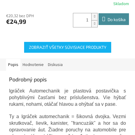
Skladom
€20,32 bez DPH
Do košíka
€24,99
ZOBRAZIŤ VŠETKY SÚVISIACE PRODUKTY
Popis
Hodnotenie
Diskusia
Podrobný popis
Igráček Automechanik je plastová postavička s
pohyblivými časťami bez príslušenstva. Vie hýbať
rukami, nohami, otáčať hlavou a ohýbať sa v pase.
Ty a Igráček automechanik = šikovná dvojka. Vezmi
skrutkovač, lievik, kanister, "francuzák" a hor sa do
opravovanie áut. Žiadne poruchy na automobile pre