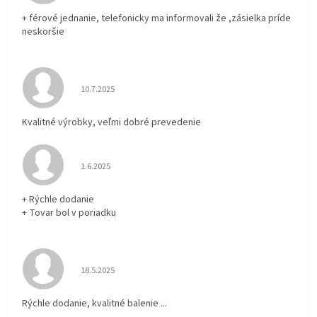
+ férové jednanie, telefonicky ma informovali že ,zásielka príde
neskoršie
Hodnotenie obchodu je 5 z 5 hviezdičiek.
10.7.2025
Kvalitné výrobky, veľmi dobré prevedenie
Hodnotenie obchodu je 5 z 5 hviezdičiek.
1.6.2025
+ Rýchle dodanie
+ Tovar bol v poriadku
Hodnotenie obchodu je 5 z 5 hviezdičiek.
18.5.2025
Rýchle dodanie, kvalitné balenie ...