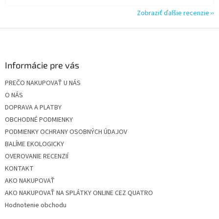
Zobraziť ďalšie recenzie
Z
á
p
ä
Informácie pre vás
t
PREČO NAKUPOVAŤ U NÁS
i
O NÁS
e
DOPRAVA A PLATBY
OBCHODNÉ PODMIENKY
PODMIENKY OCHRANY OSOBNÝCH ÚDAJOV
BALÍME EKOLOGICKY
OVEROVANIE RECENZIÍ
KONTAKT
AKO NAKUPOVAŤ
AKO NAKUPOVAŤ NA SPLÁTKY ONLINE CEZ QUATRO
Hodnotenie obchodu