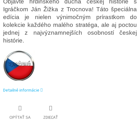
Objavte hrdinského ducha českej histórie s
Igráčkom Ján Žižka z Trocnova! Táto špeciálna
edícia je nielen výnimočným prírastkom do
kolekcie každého malého stratéga, ale aj poctou
jednej z najvýznamnejších osobností českej
histórie.
Detailné informácie
OPÝTAŤ SA
ZDIEĽAŤ