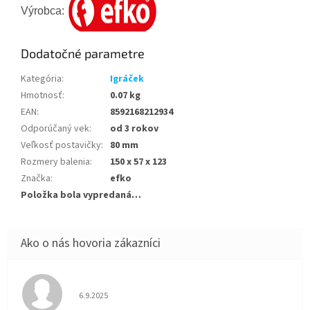
Výrobca:
Dodatočné parametre
Kategória
:
Igráček
Hmotnosť
:
0.07 kg
EAN
:
8592168212934
Odporúčaný vek
:
od 3 rokov
Veľkosť postavičky
:
80 mm
Rozmery balenia
:
150 x 57 x 123
Značka
:
efko
Položka bola vypredaná…
Hodnotenie obchodu je 5 z 5 hviezdičiek.
6.9.2025