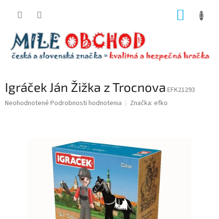
Prejsť
NÁKUP
na
obsah
KOŠÍK
Igráček Ján Žižka z Trocnova
EFK21293
Priemerné
Neohodnotené
Podrobnosti hodnotenia
Značka:
efko
hodnotenie
produktu
je
0,0
z
5
hviezdičiek.