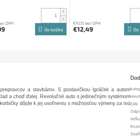
bez DPH
€10,15 bez DPH
99
€12,49
Do košíka
Do 
Dod
Kate
prepravcov a stavbárov. S postavičkou Igráček a autom
Hmot
lad a choď ďalej. Revolučné auto s jedinečným systémom
orbičky dôjde k jej uvoľneniu s možnosťou výmeny za inú
EAN
:
Odpo
Veľk
Rozm
Znač