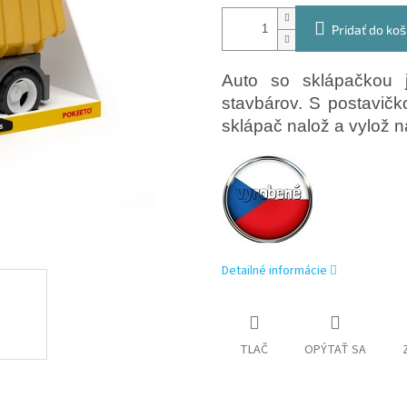
Pridať do koš
Auto so sklápačkou 
stavbárov. S postavi
sklápač nalož a vylož n
Detailné informácie
TLAČ
OPÝTAŤ SA