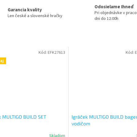
Odosielame Ihneď
Garancia kvality
Pri objednávke v prac
Len české a slovenské hračky
dni do 12:00h
Kód:
EFK27613
Kód:
E
aj
k MULTIGO BUILD SET
Igráček MULTIGO BUILD bager
vodičom
Skladom