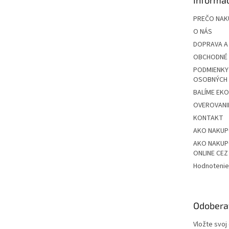
i
e
PREČO NAK
O NÁS
DOPRAVA A
OBCHODNÉ 
PODMIENKY
OSOBNÝCH
BALÍME EK
OVEROVANIE
KONTAKT
AKO NAKU
AKO NAKUP
ONLINE CE
Hodnotenie
Odobera
Vložte svoj