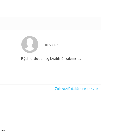
 5 z 5 hviezdičiek.
Hodnotenie obchodu je 5 z 5 hviezdičiek.
18.5.2025
Rýchle dodanie, kvalitné balenie ...
Zobraziť ďalšie recenzie
am