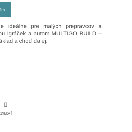
íka
je ideálne pre malých prepravcov a
čkou Igráček a autom MULTIGO BUILD –
áklad a choď ďalej.
ZDIEĽAŤ