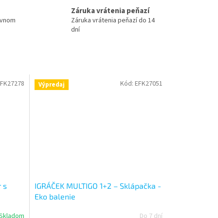
Záruka vrátenia peňazí
ovnom
Záruka vrátenia peňazí do 14
dní
FK27278
Kód:
EFK27051
Výpredaj
 s
IGRÁČEK MULTIGO 1+2 – Sklápačka -
Eko balenie
Skladom
Do 7 dní