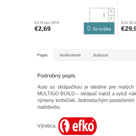
€2,19 bez DPH
€24,38 
€2,69
€29,
Do košíka
Popis
Hodnotenie
Diskusia
Podrobný popis
Auto so sklápačkou je ideálne pre malých 
MULTIGO BUILD – sklápač nalož a vylož nák
výmeny korbičiek. Jednoduchým pootočením k
nadstavbu.
Výrobca: