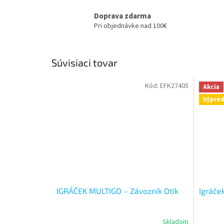
Doprava zdarma
Pri objednávke nad 100€
Súvisiaci tovar
Kód:
EFK27405
Akcia
Výpred
IGRÁČEK MULTIGO – Závozník Otík
Igráče
Skladom