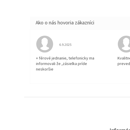
Hodnotenie obchodu je 5 z 5 hviezdičiek.
6.9.2025
+ férové jednanie, telefonicky ma
Kvalit
informovali že ,zásielka príde
preved
neskoršie
Z
á
p
ä
t
Informác