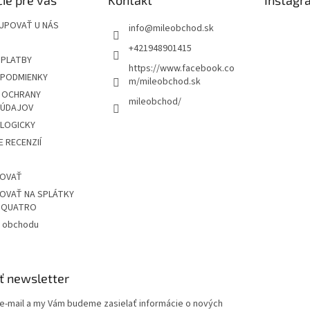
UPOVAŤ U NÁS
info
@
mileobchod.sk
+421948901415
 PLATBY
https://www.facebook.co
PODMIENKY
m/mileobchod.sk
 OCHRANY
mileobchod/
 ÚDAJOV
OLOGICKY
 RECENZIÍ
POVAŤ
OVAŤ NA SPLÁTKY
Z QUATRO
 obchodu
ť newsletter
 e-mail a my Vám budeme zasielať informácie o nových