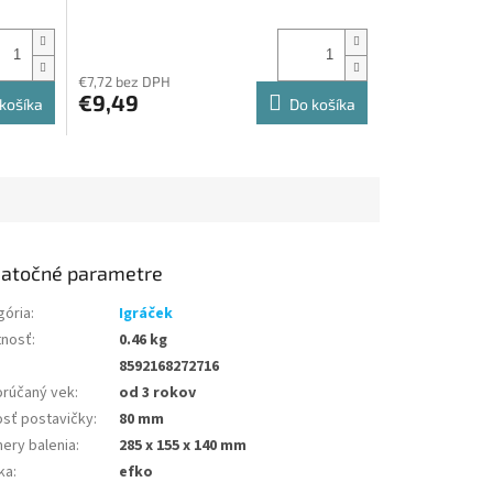
€7,72 bez DPH
€9,49
košíka
Do košíka
atočné parametre
gória
:
Igráček
nosť
:
0.46 kg
8592168272716
rúčaný vek
:
od 3 rokov
osť postavičky
:
80 mm
ery balenia
:
285 x 155 x 140 mm
ka
:
efko