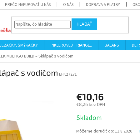
PREČO NAKUPOVAŤ U NÁS
O NÁS
DOPRAVA A PLATBY
OBC
HĽADAŤ
LIEZAČKY, ŠMÝKAČKY
PIKLEROVEJ TRIANGLE
BALANS
DET
EK MULTIGO BUILD – Sklápač s vodičom
lápač s vodičom
EFK27271
€10,16
€8,26 bez DPH
Jednotková
Skladom
cena:
Môžeme doručiť do:
11.8.2026