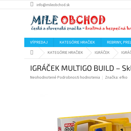
Prejsť
info@mileobchod.sk
na
obsah
VÝPREDAJ
KATEGÓRIE HRAČIEK
REBRINY, PRE
Domov
KATEGÓRIE HRAČIEK
IGRÁČEK
IGRÁČ
IGRÁČEK MULTIGO BUILD – Sk
Priemerné
Neohodnotené
Podrobnosti hodnotenia
Značka:
efko
hodnotenie
produktu
je
0,0
z
5
hviezdičiek.