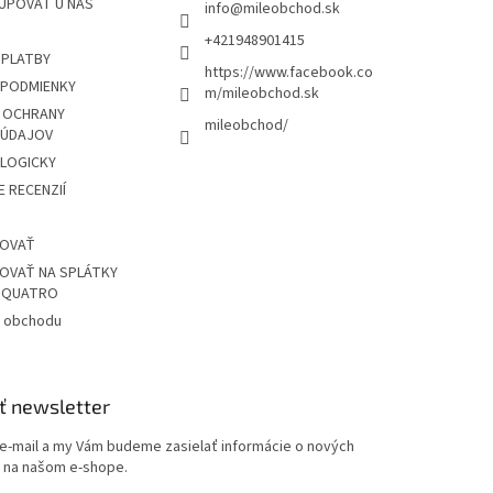
UPOVAŤ U NÁS
info
@
mileobchod.sk
+421948901415
 PLATBY
https://www.facebook.co
PODMIENKY
m/mileobchod.sk
 OCHRANY
mileobchod/
 ÚDAJOV
OLOGICKY
 RECENZIÍ
POVAŤ
OVAŤ NA SPLÁTKY
Z QUATRO
 obchodu
ť newsletter
 e-mail a my Vám budeme zasielať informácie o nových
 na našom e-shope.