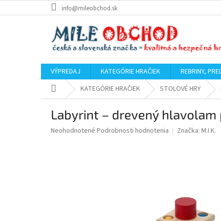
Prejsť
info@mileobchod.sk
na
obsah
VÝPREDAJ
KATEGÓRIE HRAČIEK
REBRINY, PRE
Domov
KATEGÓRIE HRAČIEK
STOLOVÉ HRY
Labyrint – drevený hlavolam 
Priemerné
Neohodnotené
Podrobnosti hodnotenia
Značka:
M.I.K.
hodnotenie
produktu
je
0,0
z
5
hviezdičiek.