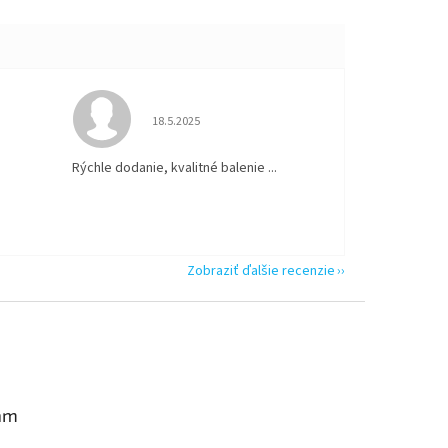
 5 z 5 hviezdičiek.
Hodnotenie obchodu je 5 z 5 hviezdičiek.
18.5.2025
Rýchle dodanie, kvalitné balenie ...
Zobraziť ďalšie recenzie
am