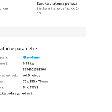
Záruka vrátenia peňazí
ovnom
Záruka vrátenia peňazí do 14
dní
atočné parametre
gória
:
Hlavolamy
nosť
:
0.38 kg
8594001361304
rúčaný vek
:
od 5 rokov
mer
:
70 x 155 x 70 mm
ka
:
MIK TOYS
žka bola vypredaná…