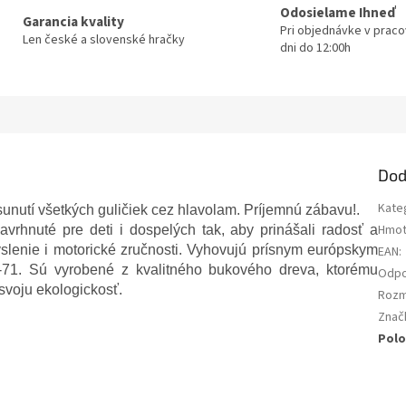
Odosielame Ihneď
Garancia kvality
Pri objednávke v prac
Len české a slovenské hračky
dni do 12:00h
Dod
Kate
nutí všetkých guličiek cez hlavolam. Príjemnú zábavu!.
Hmot
rhnuté pre deti i dospelých tak, aby prinášali radosť a
myslenie i motorické zručnosti. Vyhovujú prísnym európskym
EAN
:
1. Sú vyrobené z kvalitného bukového dreva, ktorému
Odpo
 svoju ekologickosť.
Roz
Znač
Polo