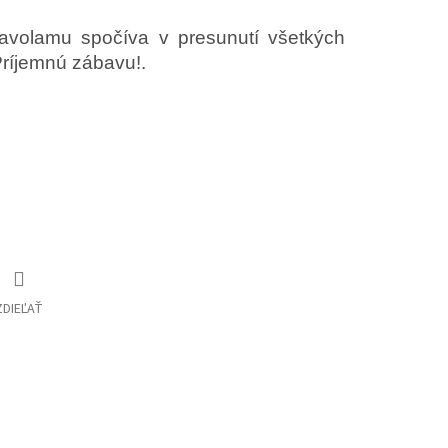
avolamu spočíva v presunutí všetkých
Príjemnú zábavu!.
ZDIEĽAŤ