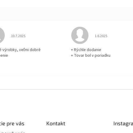
Hodnotenie obchodu je 5 z 5 hviezdičiek.
Hodnotenie obchodu je
10.7.2025
1.6.2025
né výrobky, veľmi dobré
+ Rýchle dodanie
enie
+ Tovar bol v poriadku
ie pre vás
Kontakt
Instagr