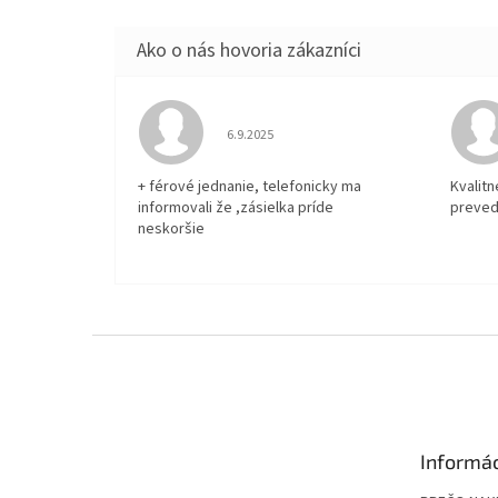
Hodnotenie obchodu je 5 z 5 hviezdičiek.
6.9.2025
+ férové jednanie, telefonicky ma
Kvalit
informovali že ,zásielka príde
preved
neskoršie
Z
á
p
ä
t
Informác
i
e