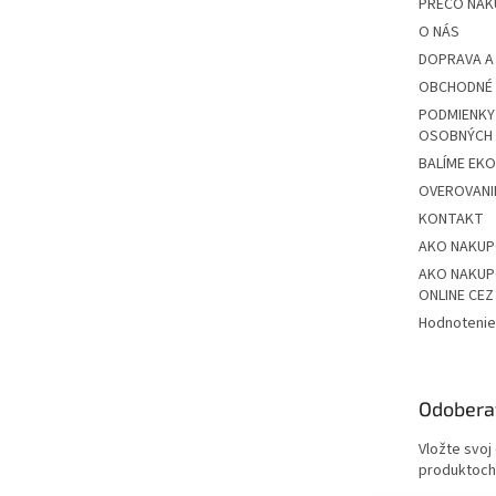
PREČO NAK
O NÁS
DOPRAVA A
OBCHODNÉ 
PODMIENKY
OSOBNÝCH
BALÍME EK
OVEROVANIE
KONTAKT
AKO NAKU
AKO NAKUP
ONLINE CE
Hodnotenie
Odobera
Vložte svoj
produktoch