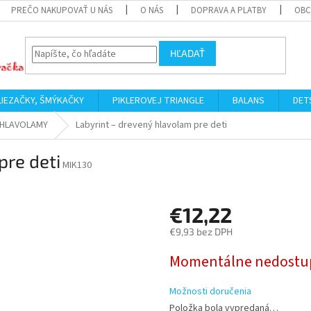
PREČO NAKUPOVAŤ U NÁS
O NÁS
DOPRAVA A PLATBY
OBC
HĽADAŤ
LIEZAČKY, ŠMÝKAČKY
PIKLEROVEJ TRIANGLE
BALANS
DET
HLAVOLAMY
Labyrint – drevený hlavolam pre deti
pre deti
MIK130
€12,22
€9,93 bez DPH
Jednotková
Momentálne nedostu
cena:
Možnosti doručenia
Položka bola vypredaná…