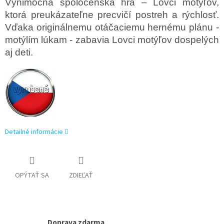
Výnimočná spoločenská hra – Lovci motýľov,
ktorá preukázateľne precvičí postreh a rýchlosť.
Vďaka originálnemu otáčaciemu hernému plánu -
motýlím lúkam - zabavia Lovci motýľov dospelých
aj deti.
Detailné informácie
OPÝTAŤ SA
ZDIEĽAŤ
Doprava zdarma