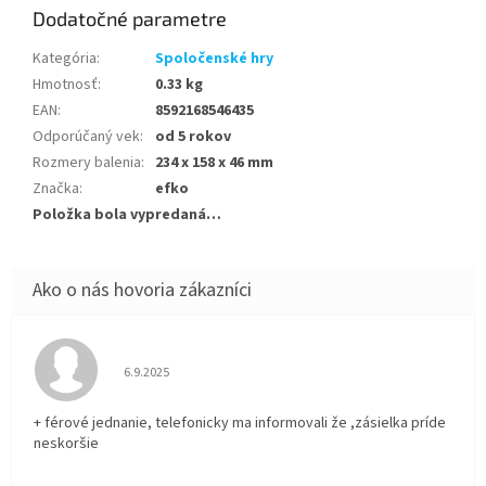
Dodatočné parametre
Kategória
:
Spoločenské hry
Hmotnosť
:
0.33 kg
EAN
:
8592168546435
Odporúčaný vek
:
od 5 rokov
Rozmery balenia
:
234 x 158 x 46 mm
Značka
:
efko
Položka bola vypredaná…
Hodnotenie obchodu je 5 z 5 hviezdičiek.
6.9.2025
+ férové jednanie, telefonicky ma informovali že ,zásielka príde
neskoršie