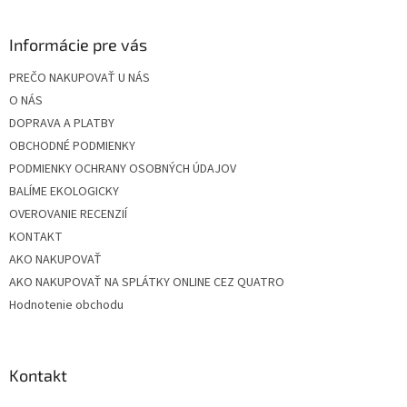
á
p
ä
Informácie pre vás
t
PREČO NAKUPOVAŤ U NÁS
i
O NÁS
e
DOPRAVA A PLATBY
OBCHODNÉ PODMIENKY
PODMIENKY OCHRANY OSOBNÝCH ÚDAJOV
BALÍME EKOLOGICKY
OVEROVANIE RECENZIÍ
KONTAKT
AKO NAKUPOVAŤ
AKO NAKUPOVAŤ NA SPLÁTKY ONLINE CEZ QUATRO
Hodnotenie obchodu
Kontakt