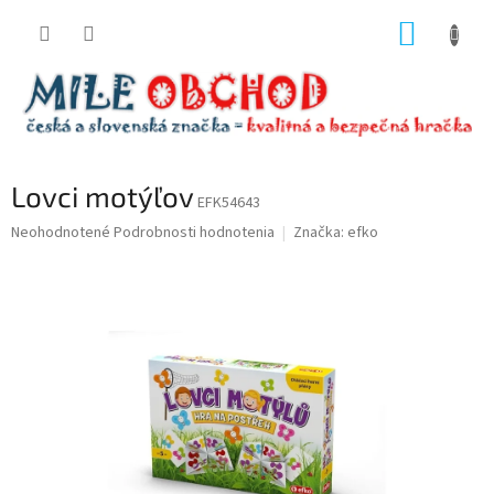
Prejsť
NÁKUP
na
obsah
KOŠÍK
Lovci motýľov
EFK54643
Priemerné
Neohodnotené
Podrobnosti hodnotenia
Značka:
efko
hodnotenie
produktu
je
0,0
z
5
hviezdičiek.