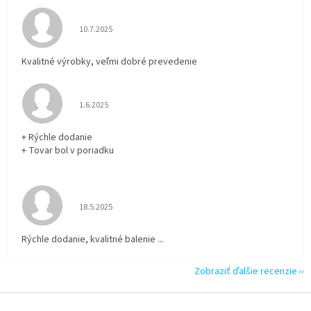
Hodnotenie obchodu je 5 z 5 hviezdičiek.
10.7.2025
Kvalitné výrobky, veľmi dobré prevedenie
Hodnotenie obchodu je 5 z 5 hviezdičiek.
1.6.2025
+ Rýchle dodanie
+ Tovar bol v poriadku
Hodnotenie obchodu je 5 z 5 hviezdičiek.
18.5.2025
Rýchle dodanie, kvalitné balenie ...
Zobraziť ďalšie recenzie
Z