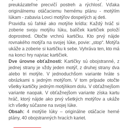
preukázateľne precvičí postreh a rýchlosť. Vďaka
originálnemu otáčaciemu hernému plánu - motýlím
lúkam - zabavia Lovci motýľov dospelých aj deti.
Pravidla sú ľahké ako motýlie krídla: Každý hráč si
zoberie svoju motýliu lúku, balíček kartičiek položí
doprostred. Otočte vrchnú kartičku. Kto prvý nájde
rovnakého motýľa na svojej lúke, povie: „stop“. Motýľa
ukáže a zoberie si kartičku k sebe. Vyhráva ten, kto má
na konci hry najviac kartičiek.
Dve úrovne obťažnosti:
Kartičky sú obojstranné, z
jednej strany je vždy jeden motýľ, z druhej strany dva
alebo tri motýle. V jednoduchšom variante hráte s
obrázkami s jedným motýľom. V tom prípade otočte
všetky kartičky jedným motýlikom dolu. V obťažnejšom
variante naopak. V obťažnejšom variante získa kartu
hráč, ktorý nájde ako prvý všetkých motýľov a ukáže
ich všetky súčasne na svojej lúke.
Obsah:
4 motýlie lúky – originálne otáčacie herné
plány, 40 obojstranných hracích kariet.