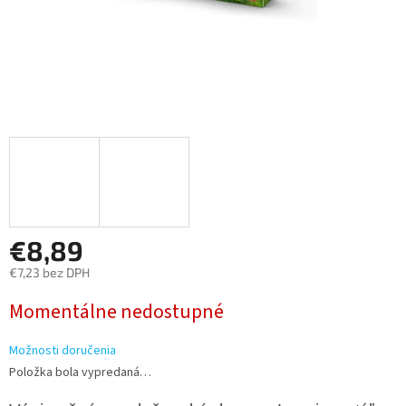
€8,89
€7,23 bez DPH
Jednotková
Momentálne nedostupné
cena:
Možnosti doručenia
Položka bola vypredaná…