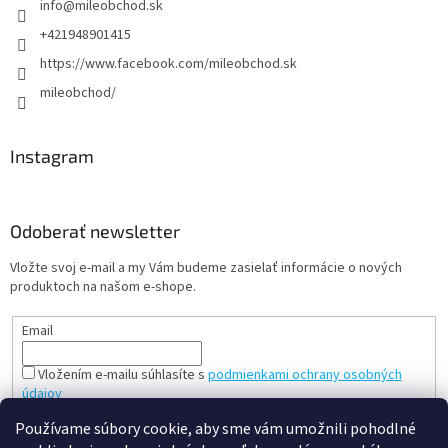
info
@
mileobchod.sk
+421948901415
https://www.facebook.com/mileobchod.sk
mileobchod/
Instagram
Odoberať newsletter
Vložte svoj e-mail a my Vám budeme zasielať informácie o nových
produktoch na našom e-shope.
Email
Vložením e-mailu súhlasíte s
podmienkami ochrany osobných
údajov
PRIHLÁSIŤ SA
Používame súbory cookie, aby sme vám umožnili pohodlné