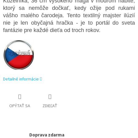
Kúzelníka, 36 cm vysokého mága v modrom habite,
ktorý sa nemôže dočkať, kedy ožije pod rukami
vášho malého čarodeja. Tento textilný majster ilúzií
nie je len obyčajná hračka - je to portál do sveta
fantázie pre každé dieťa od troch rokov.
Detailné informácie
OPÝTAŤ SA
ZDIEĽAŤ
Doprava zdarma