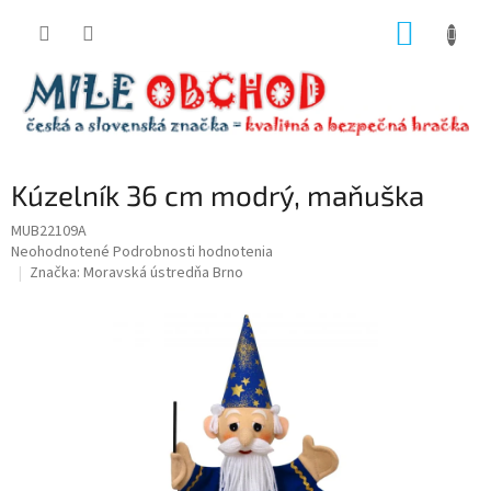
Prejsť
NÁKUP
na
obsah
KOŠÍK
Kúzelník 36 cm modrý, maňuška
MUB22109A
Priemerné
Neohodnotené
Podrobnosti hodnotenia
hodnotenie
Značka:
Moravská ústredňa Brno
produktu
je
0,0
z
5
hviezdičiek.