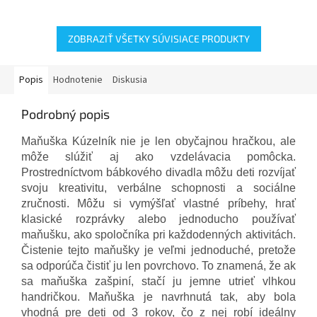
ZOBRAZIŤ VŠETKY SÚVISIACE PRODUKTY
Popis
Hodnotenie
Diskusia
Podrobný popis
Maňuška Kúzelník nie je len obyčajnou hračkou, ale
môže slúžiť aj ako vzdelávacia pomôcka.
Prostredníctvom bábkového divadla môžu deti rozvíjať
svoju kreativitu, verbálne schopnosti a sociálne
zručnosti. Môžu si vymýšľať vlastné príbehy, hrať
klasické rozprávky alebo jednoducho používať
maňušku, ako spoločníka pri každodenných aktivitách.
Čistenie tejto maňušky je veľmi jednoduché, pretože
sa odporúča čistiť ju len povrchovo. To znamená, že ak
sa maňuška zašpiní, stačí ju jemne utrieť vlhkou
handričkou. Maňuška je navrhnutá tak, aby bola
vhodná pre deti od 3 rokov, čo z nej robí ideálny