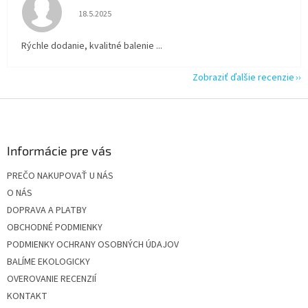
Hodnotenie obchodu je 5 z 5 hviezdičiek.
18.5.2025
Rýchle dodanie, kvalitné balenie ...
Zobraziť ďalšie recenzie
Z
á
p
ä
Informácie pre vás
t
PREČO NAKUPOVAŤ U NÁS
i
O NÁS
e
DOPRAVA A PLATBY
OBCHODNÉ PODMIENKY
PODMIENKY OCHRANY OSOBNÝCH ÚDAJOV
BALÍME EKOLOGICKY
OVEROVANIE RECENZIÍ
KONTAKT