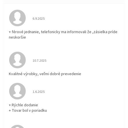
Hodnotenie obchodu je 5 z 5 hviezdičiek.
6.9.2025
+ férové jednanie, telefonicky ma informovali že ,zásielka príde
neskoršie
Hodnotenie obchodu je 5 z 5 hviezdičiek.
10.7.2025
Kvalitné výrobky, veľmi dobré prevedenie
Hodnotenie obchodu je 5 z 5 hviezdičiek.
1.6.2025
+ Rýchle dodanie
+ Tovar bol v poriadku