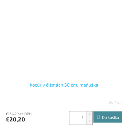
Kocúr v čižmách 30 cm, maňuška
Do 4 dní
€16,42 bez DPH
Do košíka
€20,20