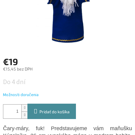
€19
€15,45 bez DPH
Jednotková
Do 4 dní
cena:
Možnosti doručenia
Pridať do košíka
Čary-máry, fuk! Predstavujeme vám maňušku