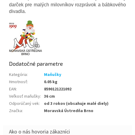
darček pre malých milovníkov rozprávok a bábkového
divadla.
Dodatočné parametre
Kategória
:
Maňušky
Hmotnosť
:
0.05 kg
EAN
:
8590121221092
Veľkosť maňušky
:
36 cm
Odporúčaný vek
:
od 3 rokov (obsahuje malé diely)
Značka
:
Moravská Ústredňa Brno