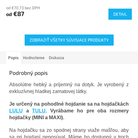
R
od €70,73 bez DPH
€87
od
DETAIL
M
O
ZOBRAZIŤ VŠETKY SÚVISIACE PRODUKTY
Popis
Hodnotenie
Diskusia
Podrobný popis
Absolútne hebký a príjemný na dotyk. Je vyrobený z
exkluzívnej hladkej zamatovej látky.
Je určený na pohodlné hojdanie sa na hojdačkách
LULU
a
TULU
. Vyrábame ho pre oba rozmery
hojdačky (MINI a MAXI).
Na hojdačku sa zo spodnej strany viaže mašľou, aby
sa pri hojdaní neposúval. Máme ho dostupný v troch