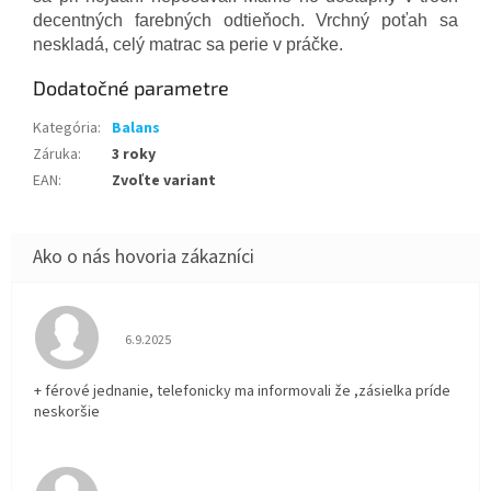
decentných farebných odtieňoch. Vrchný poťah sa
neskladá, celý matrac sa perie v práčke.
Dodatočné parametre
Kategória
:
Balans
Záruka
:
3 roky
EAN
:
Zvoľte variant
Hodnotenie obchodu je 5 z 5 hviezdičiek.
6.9.2025
+ férové jednanie, telefonicky ma informovali že ,zásielka príde
neskoršie