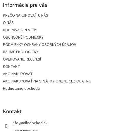
ä
Informácie pre vás
t
PREČO NAKUPOVAŤ U NÁS
i
O NÁS
e
DOPRAVA A PLATBY
OBCHODNÉ PODMIENKY
PODMIENKY OCHRANY OSOBNÝCH ÚDAJOV
BALÍME EKOLOGICKY
OVEROVANIE RECENZIÍ
KONTAKT
AKO NAKUPOVAŤ
AKO NAKUPOVAŤ NA SPLÁTKY ONLINE CEZ QUATRO
Hodnotenie obchodu
Kontakt
info
@
mileobchod.sk