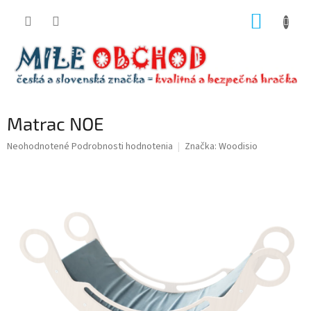
Prejsť
NÁKUP
na
obsah
KOŠÍK
Matrac NOE
Priemerné
Neohodnotené
Podrobnosti hodnotenia
Značka:
Woodisio
hodnotenie
produktu
je
0,0
z
5
hviezdičiek.