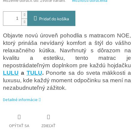
Môžeme doručiť do:
Zvoľte variant
Možnosti doručenia
Pridať do košíka
Objavte novú úroveň pohodlia s matracom NOE,
ktorý prináša nevídaný komfort a štýl do vášho
relaxačného kútika. Navrhnutý s dôrazom na
kvalitu a estetiku, tento matrac je
nepostrádateľným doplnkom pre každú hojdačku
LULU
a
TULU
.
Ponorte sa do sveta mäkkosti a
luxusu, kde každý moment odpočinku sa mení na
nezabudnuteľný zážitok.
Detailné informácie
OPÝTAŤ SA
ZDIEĽAŤ