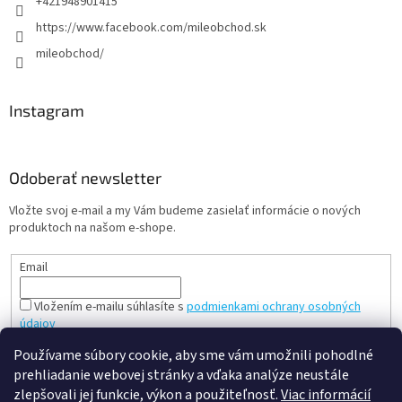
+421948901415
https://www.facebook.com/mileobchod.sk
mileobchod/
Instagram
Odoberať newsletter
Vložte svoj e-mail a my Vám budeme zasielať informácie o nových
produktoch na našom e-shope.
Email
Vložením e-mailu súhlasíte s
podmienkami ochrany osobných
údajov
PRIHLÁSIŤ SA
Používame súbory cookie, aby sme vám umožnili pohodlné
prehliadanie webovej stránky a vďaka analýze neustále
zlepšovali jej funkcie, výkon a použiteľnosť.
Viac informácií