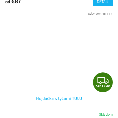
€87
od
DETAIL
Kód:
WOOHTT1
Z
ZADARMO
A
Hojdačka s tyčami TULU
D
A
Skladom