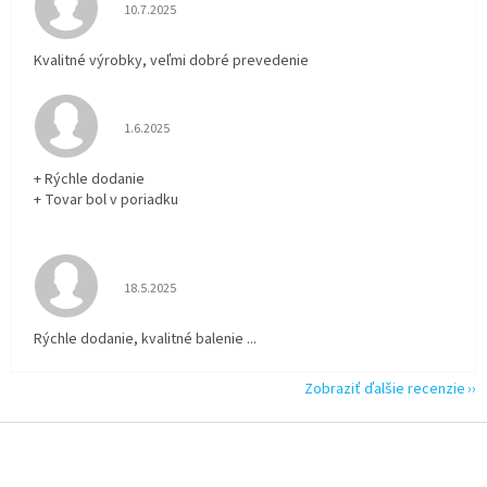
Hodnotenie obchodu je 5 z 5 hviezdičiek.
10.7.2025
Kvalitné výrobky, veľmi dobré prevedenie
Hodnotenie obchodu je 5 z 5 hviezdičiek.
1.6.2025
+ Rýchle dodanie
+ Tovar bol v poriadku
Hodnotenie obchodu je 5 z 5 hviezdičiek.
18.5.2025
Rýchle dodanie, kvalitné balenie ...
Zobraziť ďalšie recenzie
Z
á
p