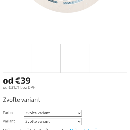
od
€39
od
€31,71
bez DPH
Jednotková
Zvoľte variant
cena:
Farba
Variant