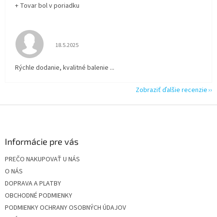
+ Tovar bol v poriadku
Hodnotenie obchodu je 5 z 5 hviezdičiek.
18.5.2025
Rýchle dodanie, kvalitné balenie ...
Zobraziť ďalšie recenzie
Z
á
p
ä
Informácie pre vás
t
PREČO NAKUPOVAŤ U NÁS
i
O NÁS
e
DOPRAVA A PLATBY
OBCHODNÉ PODMIENKY
PODMIENKY OCHRANY OSOBNÝCH ÚDAJOV