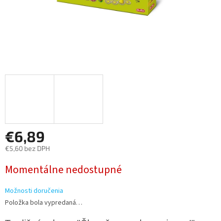
€6,89
€5,60 bez DPH
Jednotková
Momentálne nedostupné
cena:
Možnosti doručenia
Položka bola vypredaná…