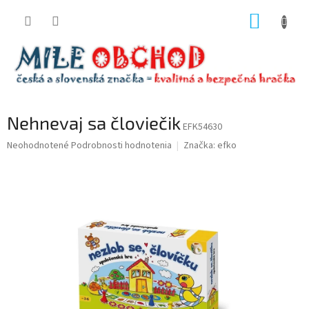
Prejsť
NÁKUP
na
obsah
KOŠÍK
Nehnevaj sa človiečik
EFK54630
Priemerné
Neohodnotené
Podrobnosti hodnotenia
Značka:
efko
hodnotenie
produktu
je
0,0
z
5
hviezdičiek.