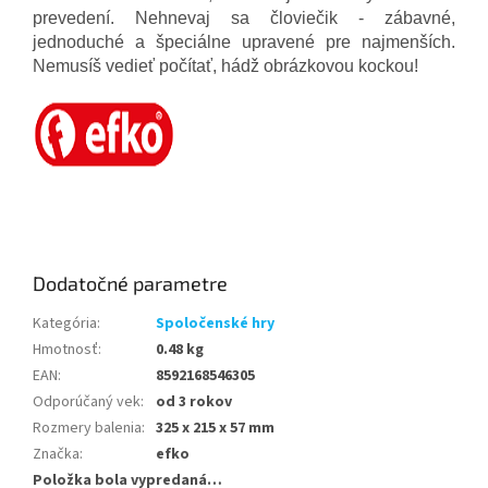
prevedení. Nehnevaj sa človiečik - zábavné,
jednoduché a špeciálne upravené pre najmenších.
Nemusíš vedieť počítať, hádž obrázkovou kockou!
Dodatočné parametre
Kategória
:
Spoločenské hry
Hmotnosť
:
0.48 kg
EAN
:
8592168546305
Odporúčaný vek
:
od 3 rokov
Rozmery balenia
:
325 x 215 x 57 mm
Značka
:
efko
Položka bola vypredaná…