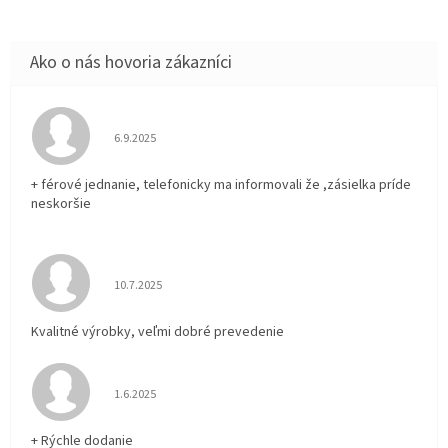
Hodnotenie obchodu je 5 z 5 hviezdičiek.
6.9.2025
+ férové jednanie, telefonicky ma informovali že ,zásielka príde
neskoršie
Hodnotenie obchodu je 5 z 5 hviezdičiek.
10.7.2025
Kvalitné výrobky, veľmi dobré prevedenie
Hodnotenie obchodu je 5 z 5 hviezdičiek.
1.6.2025
+ Rýchle dodanie