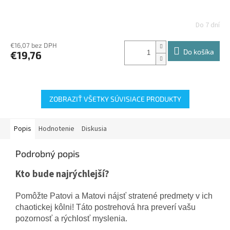
Do 7 dní
€16,07 bez DPH
Do košíka
€19,76
ZOBRAZIŤ VŠETKY SÚVISIACE PRODUKTY
Popis
Hodnotenie
Diskusia
Podrobný popis
Kto bude najrýchlejší?
Pomôžte Patovi a Matovi nájsť stratené predmety v ich
chaotickej kôlni! Táto postrehová hra preverí vašu
pozornosť a rýchlosť myslenia.