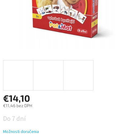
€14,10
€11,46 bez DPH
Jednotková
Do 7 dní
cena:
Možnosti doručenia