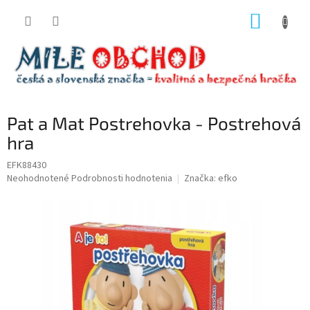
Prejsť
NÁKUP
na
obsah
KOŠÍK
Pat a Mat Postrehovka - Postrehová
hra
EFK88430
Priemerné
Neohodnotené
Podrobnosti hodnotenia
Značka:
efko
hodnotenie
produktu
je
0,0
z
5
hviezdičiek.