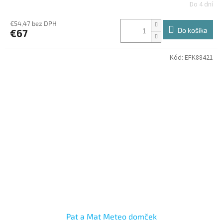
Do 4 dní
€54,47 bez DPH
Do košíka
€67
Kód:
EFK88421
Pat a Mat Meteo domček