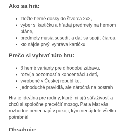
Ako sa hrá:
zložte herné dosky do štvorca 2x2,
vyber si kartičku a hľadaj predmety na hernom
pláne,
predmety musia susediť a dať sa spojiť čiarou,
kto nájde prvý, vyhráva kartičku!
Prečo si vybrať túto hru:
3 herné varianty pre dlhodobú zábavu,
rozvíja pozornosť a koncentráciu detí,
vyrobené v Českej republike,
jednoduché pravidlá, ale náročná na postreh
Hra je ideálna pre rodiny, ktoré milujú súťaživosť a
chcú si spoločne precvičiť mozog. Pat a Mat vás
rozhodne nenechajú v pokoji, kým nenájdete všetko
potrebné!
Obsahuje: