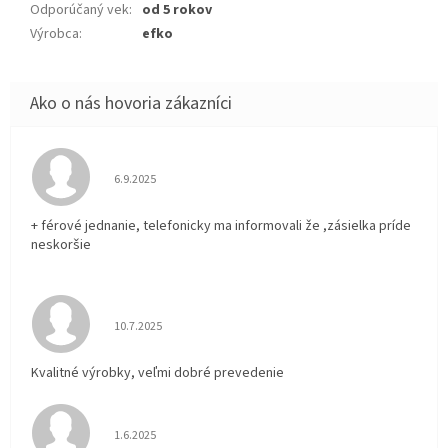
Odporúčaný vek
:
od 5 rokov
Výrobca
:
efko
Hodnotenie obchodu je 5 z 5 hviezdičiek.
6.9.2025
+ férové jednanie, telefonicky ma informovali že ,zásielka príde
neskoršie
Hodnotenie obchodu je 5 z 5 hviezdičiek.
10.7.2025
Kvalitné výrobky, veľmi dobré prevedenie
Hodnotenie obchodu je 5 z 5 hviezdičiek.
1.6.2025