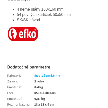
4 herné plány 160x160 mm
54 pevných kartičiek 50x50 mm
SK/SK návod
Dodatočné parametre
Kategória
:
Spoločenské hry
Záruka
:
2 roky
Hmotnosť
:
0.4 kg
EAN
:
8592168884308
Hmotnosť:
:
0,87 kg
Rozmer balenia
:
18 x 18 x 4 cm