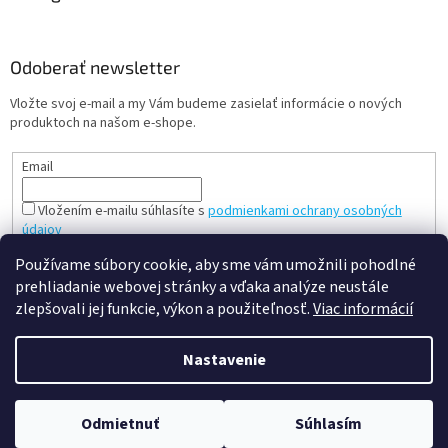
Odoberať newsletter
Vložte svoj e-mail a my Vám budeme zasielať informácie o nových
produktoch na našom e-shope.
Email
Vložením e-mailu súhlasíte s
podmienkami ochrany osobných
údajov
PRIHLÁSIŤ SA
Používame súbory cookie, aby sme vám umožnili pohodlné
prehliadanie webovej stránky a vďaka analýze neustále
zlepšovali jej funkcie, výkon a použiteľnosť.
Viac informácií
Vytvoril Shoptet
Nastavenie
Copyright 2026
slovenská a česká hračka - mileobchod.sk
.
Odmietnuť
Súhlasím
Všetky práva vyhradené.
Upraviť nastavenie cookies