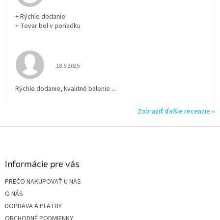
+ Rýchle dodanie
+ Tovar bol v poriadku
Hodnotenie obchodu je 5 z 5 hviezdičiek.
18.5.2025
Rýchle dodanie, kvalitné balenie ...
Zobraziť ďalšie recenzie
Z
á
p
ä
Informácie pre vás
t
PREČO NAKUPOVAŤ U NÁS
i
O NÁS
e
DOPRAVA A PLATBY
OBCHODNÉ PODMIENKY