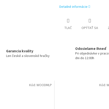
R
Detailné informácie
M
TLAČ
OPÝTAŤ SA
O
Odosielame Ihneď
Garancia kvality
Pri objednávke v prac
Len české a slovenské hračky
dni do 12:00h
Kód:
WOODMLP
Kód:
W