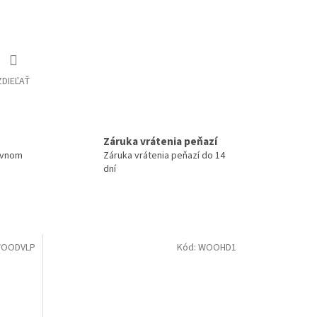
ZDIEĽAŤ
Záruka vrátenia peňazí
ovnom
Záruka vrátenia peňazí do 14
dní
OODVLP
Kód:
WOOHD1