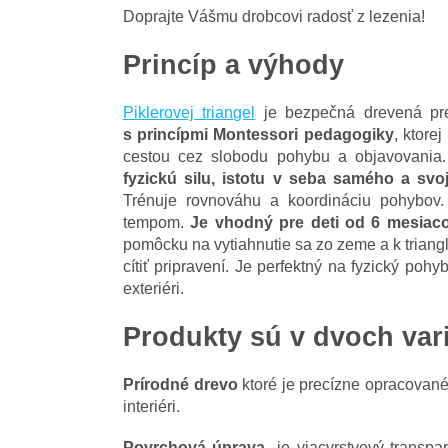
Doprajte Vášmu drobcovi radosť z lezenia!
Princíp a výhody
Piklerovej triangel
je bezpečná drevená prel
s princípmi Montessori pedagogiky
, ktore
cestou cez slobodu pohybu a objavovania. P
fyzickú silu, istotu v seba samého a svo
Trénuje rovnováhu a koordináciu pohybov
tempom.
Je vhodný pre deti od 6 mesiaco
pomôcku na vytiahnutie sa zo zeme a k triangl
cítiť pripravení. Je perfektný na fyzický poh
exteriéri.
Produkty sú v dvoch var
Prírodné drevo
ktoré je precízne opracované
interiéri.
Povrchová úprava
je viacvrstvový transpa