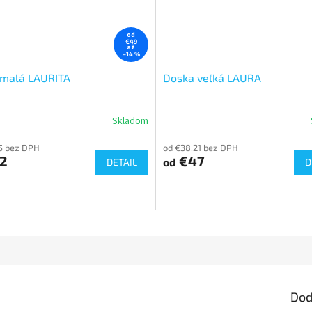
od
€49
až
–14 %
malá LAURITA
Doska veľká LAURA
Skladom
5 bez DPH
od €38,21 bez DPH
2
€47
od
DETAIL
D
Dod