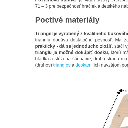
71 – 3 pre bezpečnosť hračiek a detského náby
Poctivé materiály
Triangel
je vyrobený z kvalitného bukovéh
trianglu dodáva dostatočnú pevnosť. Má z
praktický - dá sa jednoducho zložiť
, stačí 
trianglu je možné dokúpiť dosku
, ktorú m
hladká a slúži na šúchanie, druhá strana má 
(druhov)
trianglov
a
doskami
ich navzájom pop