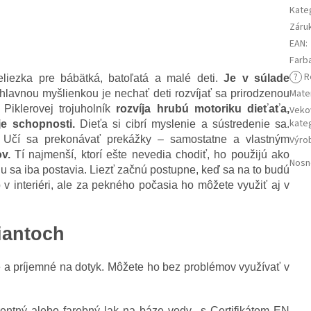
Kate
Záru
EAN
:
Farb
?
R
iezka pre bábätká, batoľatá a malé deti.
Je v súlade
Mater
j hlavnou myšlienkou je nechať deti rozvíjať sa prirodzenou
iklerovej trojuholník
rozvíja hrubú motoriku dieťaťa,
Veko
kate
je schopnosti.
Dieťa si cibrí myslenie a sústredenie sa.
. Učí sa prekonávať prekážky – samostatne a vlastným
Výro
v.
Tí najmenší, ktorí ešte nevedia chodiť, ho použijú ako
Nosn
u sa iba postavia. Liezť začnú postupne, keď sa na to budú
yb v interiéri, ale za pekného počasia ho môžete využiť aj v
iantoch
 a príjemné na dotyk. Môžete ho bez problémov využívať v
rentný alebo farebný lak na báze vody s Certifikátom EN