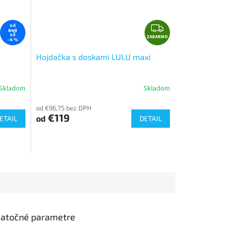
Z
od
€49
až
ZADARMO
A
–4 %
D
Hojdačka s doskami LULU maxi
A
R
M
Skladom
Skladom
O
od €96,75 bez DPH
€119
od
ETAIL
DETAIL
atočné parametre