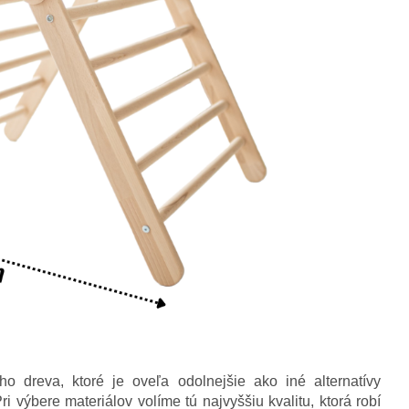
 dreva, ktoré je oveľa odolnejšie ako iné alternatívy
ri výbere materiálov volíme tú najvyššiu kvalitu, ktorá robí