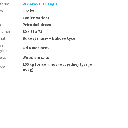
gória
:
Piklerovej triangle
ka
:
3 roky
Zvoľte variant
a
:
Prírodné drevo
ozmer
:
80 x 87 x 78
ial
:
Bukový masív + bukové tyče
vá
Od 6 mesiacov
gória
:
bca
:
Woodisio s.r.o
100 kg (pričom nosnosť jednej tyče je
osť
:
45 kg)