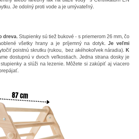
tku. Je odolný proti vode a je umývateľný.
o dreva.
Stupienky sú tiež bukové - s priemerom 26 mm, čo
aoblené všetky hrany a je príjemný na dotyk.
Je veľmi
vytočiť poistnú skrutku (rukou, bez akéhokoľvek náradia).
K
áme dostupnú v dvoch veľkostiach. Jedna strana dosky je
stupienky a slúži na lezenie. Môžete si zakúpiť aj viacero
repájať.