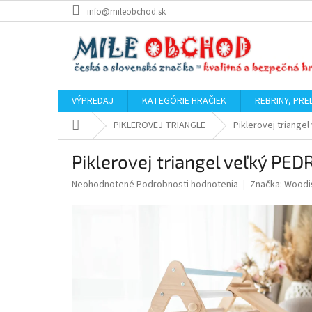
Prejsť
info@mileobchod.sk
na
obsah
VÝPREDAJ
KATEGÓRIE HRAČIEK
REBRINY, PRE
Domov
PIKLEROVEJ TRIANGLE
Piklerovej triange
Piklerovej triangel veľký PED
Priemerné
Neohodnotené
Podrobnosti hodnotenia
Značka:
Woodi
hodnotenie
produktu
je
0,0
z
5
hviezdičiek.