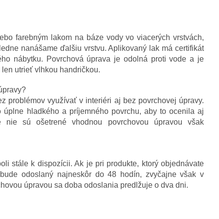
ebo farebným lakom na báze vody vo viacerých vrstvách,
edne nanášame ďalšiu vrstvu. Aplikovaný lak má certifikát
ho nábytku. Povrchová úprava je odolná proti vode a je
 len utrieť vlhkou handričkou.
úpravy?
problémov využívať v interiéri aj bez povrchovej úpravy.
 úplne hladkého a príjemného povrchu, aby to ocenila aj
oré nie sú ošetrené vhodnou povrchovou úpravou však
i stále k dispozícii. Ak je pri produkte, ktorý objednávate
bude odoslaný najneskôr do 48 hodín, zvyčajne však v
rchovou úpravou sa doba odoslania predlžuje o dva dni.