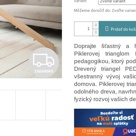
Variant
Môžeme doručiť do:
Zvoľte varian
Pridať do koš
Doprajte šťastný a 
Z
Piklerovej trianglo
pedagogikou, ktorý pod
Drevený triangel P
ZADARMO
A
všestranný vývoj vaš
domova. Piklerovej tri
odolného dreva, navrhn
D
fyzický rozvoj vašich de
A