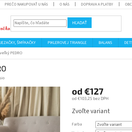
PREČO NAKUPOVAŤ U NÁS
O NÁS
DOPRAVA A PLATBY
OBC
HĽADAŤ
LIEZAČKY, ŠMÝKAČKY
PIKLEROVEJ TRIANGLE
BALANS
DET
l veľký PEDRO
RO
sio
od
€127
od
€103,25
bez DPH
Jednotková
Zvoľte variant
cena:
Farba