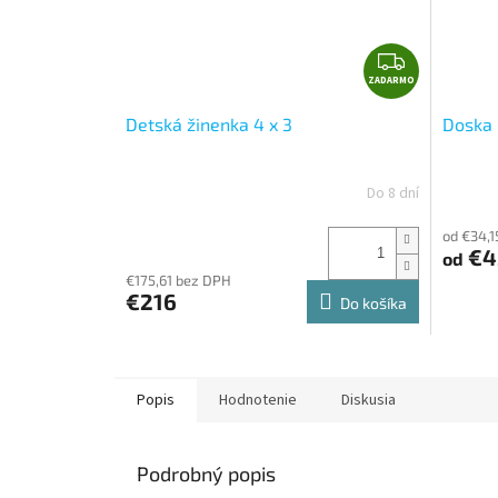
Z
ZADARMO
A
D
Detská žinenka 4 x 3
Doska 
A
R
M
Do 8 dní
O
od €34,1
€4
od
€175,61 bez DPH
€216
Do košíka
Popis
Hodnotenie
Diskusia
Podrobný popis