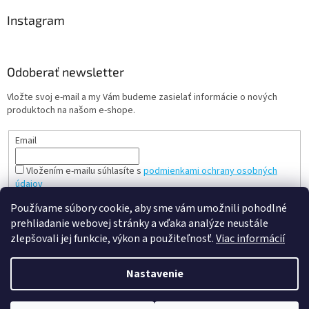
Instagram
Odoberať newsletter
Vložte svoj e-mail a my Vám budeme zasielať informácie o nových
produktoch na našom e-shope.
Email
Vložením e-mailu súhlasíte s
podmienkami ochrany osobných
údajov
PRIHLÁSIŤ SA
Používame súbory cookie, aby sme vám umožnili pohodlné
prehliadanie webovej stránky a vďaka analýze neustále
zlepšovali jej funkcie, výkon a použiteľnosť.
Viac informácií
Vytvoril Shoptet
Nastavenie
Copyright 2026
slovenská a česká hračka - mileobchod.sk
.