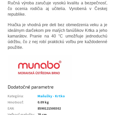
Ručná výroba zaručuje vysokú kvalitu a bezpečnosť,
čo ocenia rodičia aj učitelia. Vyrobená v Českej
republike.
Hračka je vhodná pre deti bez obmedzenia veku a je
ideálnym darčekom pre malých fanúšikov Krtka a jeho
kamarátov. Pranie na 40 °C umožňuje jednoduchú
údržbu, čo z nej robí praktickú voľbu pre každodenné
použitie.
Dodatočné parametre
Kategória
:
Maňušky - Krtko
Hmotnosť
:
0.09 kg
EAN
:
8590121500302
Veľkosť maňušky
:
25 cm