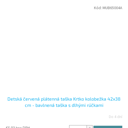
Kód:
MUB65004A
Detská červená plátenná taška Krtko kolobežka 42x38
cm - bavlnená taška s dlhými rúčkami
Do 4 dní
€5,93 bez DPH