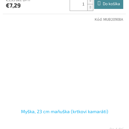
Do košíka
€7,29
Kód:
MUB20908A
Myška, 23 cm maňuška (krtkovi kamaráti)