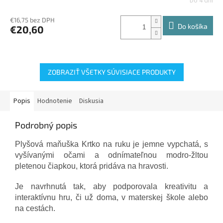
Do 4 dní
€16,75 bez DPH
Do košíka
€20,60
ZOBRAZIŤ VŠETKY SÚVISIACE PRODUKTY
Popis
Hodnotenie
Diskusia
Podrobný popis
Plyšová maňuška Krtko na ruku je jemne vypchatá, s
vyšívanými očami a odnímateľnou modro-žltou
pletenou čiapkou, ktorá pridáva na hravosti.
Je navrhnutá tak, aby podporovala kreativitu a
interaktívnu hru, či už doma, v materskej škole alebo
na cestách.