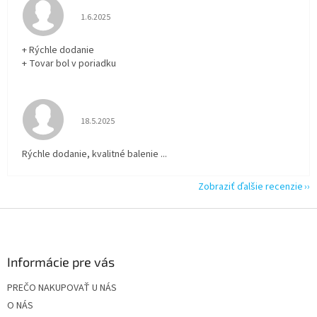
Hodnotenie obchodu je 5 z 5 hviezdičiek.
1.6.2025
+ Rýchle dodanie
+ Tovar bol v poriadku
Hodnotenie obchodu je 5 z 5 hviezdičiek.
18.5.2025
Rýchle dodanie, kvalitné balenie ...
Zobraziť ďalšie recenzie
Z
á
p
ä
Informácie pre vás
t
PREČO NAKUPOVAŤ U NÁS
i
O NÁS
e