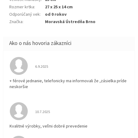
Rozmer krtka
:
27 x 25 x 14 cm
Odporúčaný vek
:
od 0 rokov
Značka
:
Moravská Ústredňa Brno
Hodnotenie obchodu je 5 z 5 hviezdičiek.
6.9.2025
+ férové jednanie, telefonicky ma informovali že ,zásielka príde
neskoršie
Hodnotenie obchodu je 5 z 5 hviezdičiek.
10.7.2025
Kvalitné výrobky, veľmi dobré prevedenie