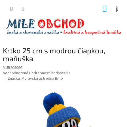
Prejsť
NÁKUP
na
obsah
KOŠÍK
Krtko 25 cm s modrou čiapkou,
maňuška
MUB20906G
Priemerné
Neohodnotené
Podrobnosti hodnotenia
hodnotenie
Značka:
Moravská ústredňa Brno
produktu
je
0,0
z
5
hviezdičiek.