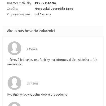
Rozmer maňušky
:
19 x 37 x 32 cm
Značka
:
Moravská Ústredňa Brno
Odporúčaný vek
:
od 0 rokov
Hodnotenie obchodu je 5 z 5 hviezdičiek.
6.9.2025
+ férové jednanie, telefonicky ma informovali že ,zásielka príde
neskoršie
Hodnotenie obchodu je 5 z 5 hviezdičiek.
10.7.2025
Kvalitné výrobky, veľmi dobré prevedenie