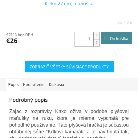
Krtko 27 cm, maňuška
Do 4 dní
€21,14 bez DPH
Do košíka
€26
ZOBRAZIŤ VŠETKY SÚVISIACE PRODUKTY
Popis
Hodnotenie
Diskusia
Podrobný popis
Zajac z rozprávky Krtko ožíva v podobe plyšovej
maňušky na ruku, ktorá je mierne vypchatá pre
pohodlné používanie. Táto plyšová hračka je súčasťou
obľúbenej série "Krtkovi kamaráti" a je navrhnutá tak,