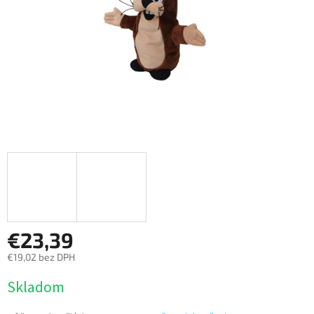
€23,39
€19,02 bez DPH
Jednotková
Skladom
cena: