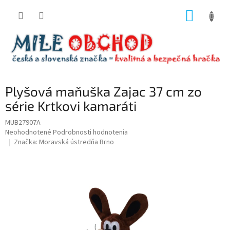
Prejsť
NÁKUP
na
obsah
KOŠÍK
Plyšová maňuška Zajac 37 cm zo
série Krtkovi kamaráti
MUB27907A
Priemerné
Neohodnotené
Podrobnosti hodnotenia
hodnotenie
Značka:
Moravská ústredňa Brno
produktu
je
0,0
z
5
hviezdičiek.