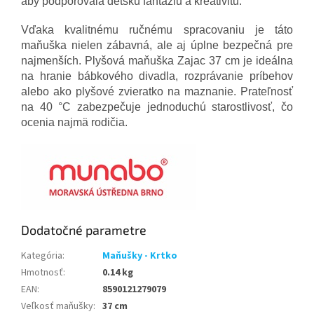
aby podporovala detskú fantáziu a kreativitu.
Vďaka kvalitnému ručnému spracovaniu je táto
maňuška nielen zábavná, ale aj úplne bezpečná pre
najmenších. Plyšová maňuška Zajac 37 cm je ideálna
na hranie bábkového divadla, rozprávanie príbehov
alebo ako plyšové zvieratko na maznanie. Prateľnosť
na 40 °C zabezpečuje jednoduchú starostlivosť, čo
ocenia najmä rodičia.
Dodatočné parametre
Kategória
:
Maňušky - Krtko
Hmotnosť
:
0.14 kg
EAN
:
8590121279079
Veľkosť maňušky
:
37 cm