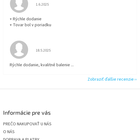
Hodnotenie obchodu je 5 z 5 hviezdičiek.
1.6.2025
+ Rýchle dodanie
+ Tovar bol v poriadku
Hodnotenie obchodu je 5 z 5 hviezdičiek.
18.5.2025
Rýchle dodanie, kvalitné balenie ...
Zobraziť ďalšie recenzie
Z
á
p
ä
Informácie pre vás
t
PREČO NAKUPOVAŤ U NÁS
i
O NÁS
e
DOPRAVA A PLATBY