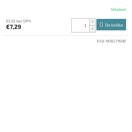
Skladom
€5,93 bez DPH
Do košíka
€7,29
Kód:
MUB27904D