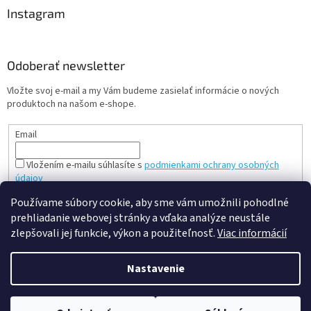
Instagram
Odoberať newsletter
Vložte svoj e-mail a my Vám budeme zasielať informácie o nových
produktoch na našom e-shope.
Email
Vložením e-mailu súhlasíte s
podmienkami ochrany osobných
údajov
PRIHLÁSIŤ SA
Používame súbory cookie, aby sme vám umožnili pohodlné
prehliadanie webovej stránky a vďaka analýze neustále
zlepšovali jej funkcie, výkon a použiteľnosť.
Viac informácií
Vytvoril Shoptet
Nastavenie
Copyright 2026
slovenská a česká hračka - mileobchod.sk
.