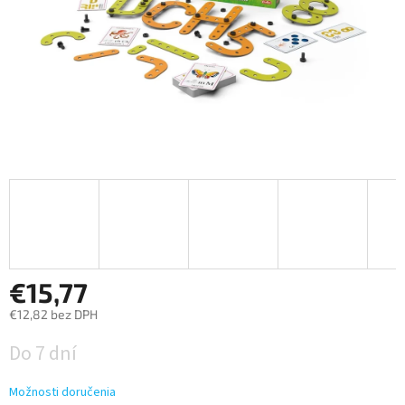
€15,77
€12,82 bez DPH
Jednotková
Do 7 dní
cena:
Možnosti doručenia