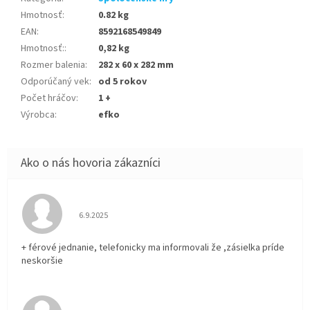
Hmotnosť
:
0.82 kg
EAN
:
8592168549849
Hmotnosť:
:
0,82 kg
Rozmer balenia
:
282 x 60 x 282 mm
Odporúčaný vek
:
od 5 rokov
Počet hráčov
:
1 +
Výrobca
:
efko
Hodnotenie obchodu je 5 z 5 hviezdičiek.
6.9.2025
+ férové jednanie, telefonicky ma informovali že ,zásielka príde
neskoršie