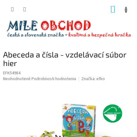
Prejsť
NÁKUP
na
obsah
KOŠÍK
Abeceda a čísla - vzdelávací súbor
hier
EFK54984
Priemerné
Neohodnotené
Podrobnosti hodnotenia
Značka:
efko
hodnotenie
produktu
je
0,0
z
5
hviezdičiek.