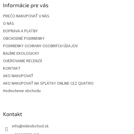
ä
Informácie pre vás
t
PREČO NAKUPOVAŤ U NÁS
i
O NÁS
e
DOPRAVA A PLATBY
OBCHODNÉ PODMIENKY
PODMIENKY OCHRANY OSOBNÝCH ÚDAJOV
BALÍME EKOLOGICKY
OVEROVANIE RECENZIÍ
KONTAKT
AKO NAKUPOVAŤ
AKO NAKUPOVAŤ NA SPLÁTKY ONLINE CEZ QUATRO
Hodnotenie obchodu
Kontakt
info
@
mileobchod.sk