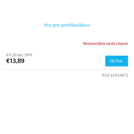
Hry pre predškolákov
Momentálne nedostupné
€11,29 bez DPH
€13,89
DETAIL
Kód:
EFK54872