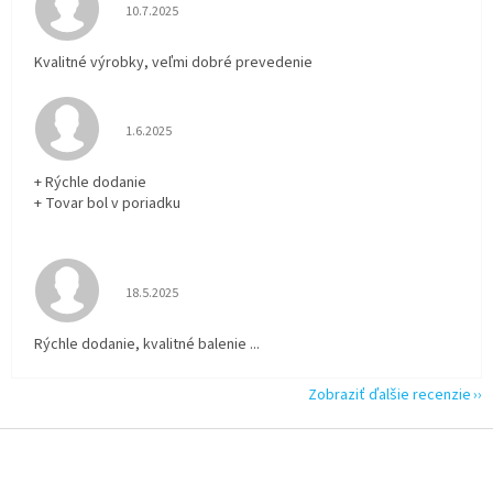
Hodnotenie obchodu je 5 z 5 hviezdičiek.
10.7.2025
Kvalitné výrobky, veľmi dobré prevedenie
Hodnotenie obchodu je 5 z 5 hviezdičiek.
1.6.2025
+ Rýchle dodanie
+ Tovar bol v poriadku
Hodnotenie obchodu je 5 z 5 hviezdičiek.
18.5.2025
Rýchle dodanie, kvalitné balenie ...
Zobraziť ďalšie recenzie
Z
á
p