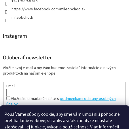
+421948901415
https://www.facebook.com/mileobchod.sk
mileobchod/
Instagram
Odoberať newsletter
Vložte svoj e-mail a my Vám budeme zasielať informácie o nových
produktoch na našom e-shope.
Email
Vložením e-mailu súhlasíte s
podmienkami ochrany osobných
údajov
PRIHLÁSIŤ SA
Používame súbory cookie, aby sme vám umožnili pohodlné
prehliadanie webovej stránky a vďaka analýze neustále
zlepšovali jej funkcie, výkon a použiteľnosť.
Viac informácií