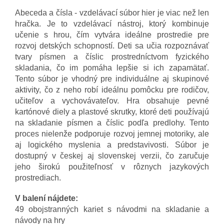
Abeceda a čísla - vzdelávací súbor hier je viac než len
hračka. Je to vzdelávací nástroj, ktorý kombinuje
učenie s hrou, čím vytvára ideálne prostredie pre
rozvoj detských schopností. Deti sa učia rozpoznávať
tvary písmen a číslic prostredníctvom fyzického
skladania, čo im pomáha lepšie si ich zapamätať.
Tento súbor je vhodný pre individuálne aj skupinové
aktivity, čo z neho robí ideálnu pomôcku pre rodičov,
učiteľov a vychovávateľov. Hra obsahuje pevné
kartónové diely a plastové skrutky, ktoré deti používajú
na skladanie písmen a číslic podľa predlohy. Tento
proces nielenže podporuje rozvoj jemnej motoriky, ale
aj logického myslenia a predstavivosti. Súbor je
dostupný v českej aj slovenskej verzii, čo zaručuje
jeho širokú použiteľnosť v rôznych jazykových
prostrediach.
V balení nájdete:
49 obojstranných kariet s návodmi na skladanie a
návody na hry