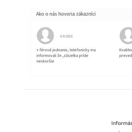
Hodnotenie obchodu je 5 z 5 hviezdičiek.
6.9.2025
+ férové jednanie, telefonicky ma
Kvalit
informovali že ,zásielka príde
preved
neskoršie
Z
á
p
ä
t
Informác
i
e