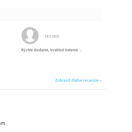
 5 z 5 hviezdičiek.
Hodnotenie obchodu je 5 z 5 hviezdičiek.
18.5.2025
Rýchle dodanie, kvalitné balenie ...
Zobraziť ďalšie recenzie
am