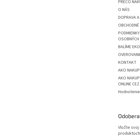
PREČO NAK
O NÁS
DOPRAVA A
OBCHODNÉ 
PODMIENKY
OSOBNÝCH
BALÍME EK
OVEROVANIE
KONTAKT
AKO NAKU
AKO NAKUP
ONLINE CE
Hodnotenie
Odobera
Vložte svoj
produktoch