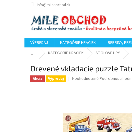
Prejsť
info@mileobchod.sk
na
obsah
VÝPREDAJ
KATEGÓRIE HRAČIEK
REBRINY, PRE
Domov
KATEGÓRIE HRAČIEK
STOLOVÉ HRY
Drevené vkladacie puzzle Tat
Priemerné
Neohodnotené
Podrobnosti hodn
Akcia
Výpredaj
hodnotenie
produktu
je
0,0
z
5
hviezdičiek.