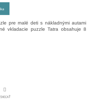
íka
zle pre malé deti s nákladnými autami
é vkladacie puzzle Tatra obsahuje 8
ZDIEĽAŤ