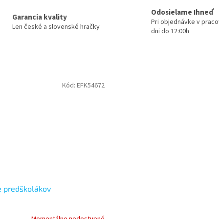
Odosielame Ihneď
Garancia kvality
Pri objednávke v prac
Len české a slovenské hračky
dni do 12:00h
Kód:
EFK54672
e predškolákov