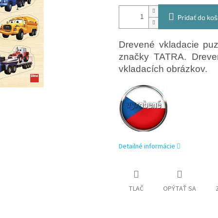
Pridať do koš
Drevené vkladacie puz
značky TATRA. Dreven
vkladacích obrázkov.
Detailné informácie
TLAČ
OPÝTAŤ SA