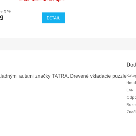
Momentálne nedostupné
ez DPH
89
DETAIL
Dod
Kate
ákladnými autami značky TATRA. Drevené vkladacie puzzle
Hmot
EAN
:
Odpo
Rozm
Znač