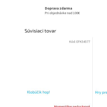
Doprava zdarma
Pri objednávke nad 100€
Súvisiaci tovar
Kód:
EFK54577
Klobúčik hop!
Hry pr
Momentálne nedostupné