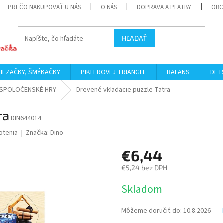
PREČO NAKUPOVAŤ U NÁS
O NÁS
DOPRAVA A PLATBY
OBC
HĽADAŤ
LIEZAČKY, ŠMÝKAČKY
PIKLEROVEJ TRIANGLE
BALANS
DET
SPOLOČENSKÉ HRY
Drevené vkladacie puzzle Tatra
ra
DIN644014
otenia
Značka:
Dino
€6,44
€5,24 bez DPH
Jednotková
Skladom
cena:
Môžeme doručiť do:
10.8.2026