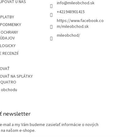
UPOVAŤ U NÁS
info
@
mileobchod.sk
+421948901415
 PLATBY
https://www.facebook.co
PODMIENKY
m/mileobchod.sk
 OCHRANY
mileobchod/
 ÚDAJOV
OLOGICKY
 RECENZIÍ
POVAŤ
OVAŤ NA SPLÁTKY
Z QUATRO
 obchodu
ť newsletter
 e-mail a my Vám budeme zasielať informácie o nových
 na našom e-shope.