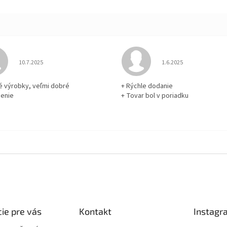
Hodnotenie obchodu je 5 z 5 hviezdičiek.
Hodnotenie obchodu je
10.7.2025
1.6.2025
né výrobky, veľmi dobré
+ Rýchle dodanie
enie
+ Tovar bol v poriadku
ie pre vás
Kontakt
Instagr