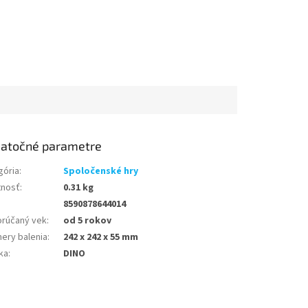
atočné parametre
gória
:
Spoločenské hry
nosť
:
0.31 kg
8590878644014
rúčaný vek
:
od 5 rokov
ery balenia
:
242 x 242 x 55 mm
ka
:
DINO