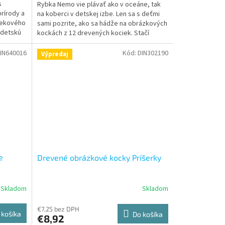
s
Rybka Nemo vie plávať ako v oceáne, tak
rírody a
na koberci v detskej izbe. Len sa s deťmi
mrekového
sami pozrite, ako sa hádže na obrázkových
 detskú
kockách z 12 drevených kociek. Stačí
kockami otočiť...
IN640016
Kód:
DIN302190
Výpredaj
e
Drevené obrázkové kocky Príšerky
Skladom
Skladom
€7,25 bez DPH
 košíka
Do košíka
€8,92