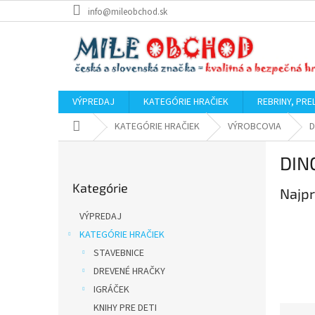
Prejsť
info@mileobchod.sk
na
obsah
VÝPREDAJ
KATEGÓRIE HRAČIEK
REBRINY, PRE
Domov
KATEGÓRIE HRAČIEK
VÝROBCOVIA
D
B
DIN
o
Preskočiť
č
Kategórie
kategórie
Najpr
n
ý
VÝPREDAJ
p
KATEGÓRIE HRAČIEK
a
STAVEBNICE
n
e
DREVENÉ HRAČKY
l
IGRÁČEK
KNIHY PRE DETI
R