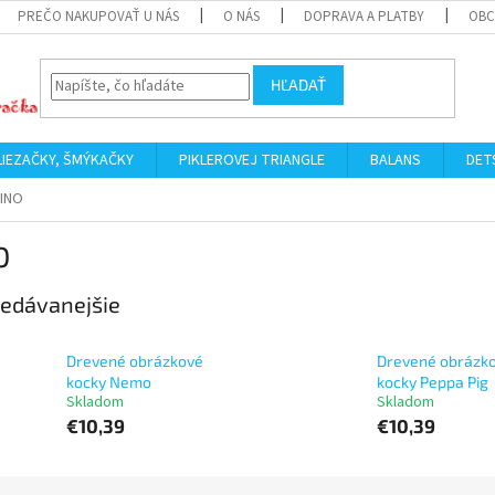
PREČO NAKUPOVAŤ U NÁS
O NÁS
DOPRAVA A PLATBY
OBC
HĽADAŤ
LIEZAČKY, ŠMÝKAČKY
PIKLEROVEJ TRIANGLE
BALANS
DET
INO
O
edávanejšie
Drevené obrázkové
Drevené obrázk
kocky Nemo
kocky Peppa Pig
Skladom
Skladom
€10,39
€10,39