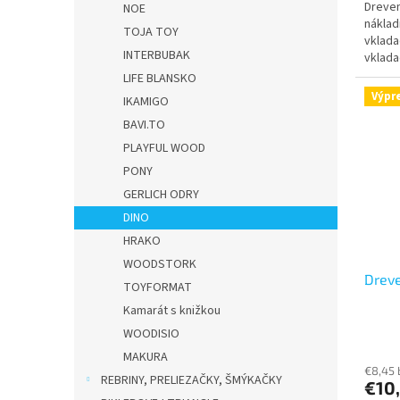
Dreven
NOE
náklad
TOJA TOY
vklada
INTERBUBAK
vklada
LIFE BLANSKO
Výpr
IKAMIGO
BAVI.TO
PLAYFUL WOOD
PONY
GERLICH ODRY
DINO
HRAKO
WOODSTORK
Dreve
TOYFORMAT
Kamarát s knižkou
WOODISIO
MAKURA
€8,45
REBRINY, PRELIEZAČKY, ŠMÝKAČKY
€10