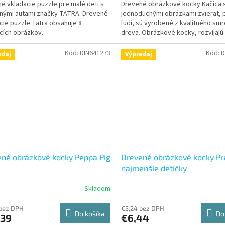
é vkladacie puzzle pre malé deti s
Drevené obrázkové kocky Kačica 
nými autami značky TATRA. Drevené
jednoduchými obrázkami zvierat, p
cie puzzle Tatra obsahuje 8
ľudí, sú vyrobené z kvalitného s
cích obrázkov.
dreva. Obrázkové kocky, rozvíjajú
predstavivosť,...
Kód:
DIN641273
Kód:
D
edaj
Výpredaj
né obrázkové kocky Peppa Pig
Drevené obrázkové kocky Pr
najmenšie detičky
Skladom
 bez DPH
€5,24 bez DPH
Do košíka
Do
,39
€6,44