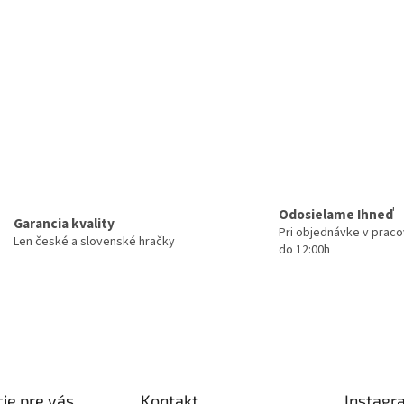
Odosielame Ihneď
Garancia kvality
Pri objednávke v prac
Len české a slovenské hračky
do 12:00h
ie pre vás
Kontakt
Instagr