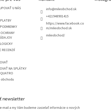
UPOVAŤ U NÁS
info
@
mileobchod.sk
+421948901415
 PLATBY
https://www.facebook.co
PODMIENKY
m/mileobchod.sk
 OCHRANY
mileobchod/
 ÚDAJOV
OLOGICKY
 RECENZIÍ
POVAŤ
OVAŤ NA SPLÁTKY
Z QUATRO
 obchodu
ť newsletter
 e-mail a my Vám budeme zasielať informácie o nových