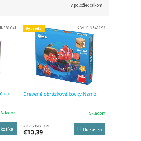
7
položiek celkom
IN381041
Kód:
DIN641198
Výpredaj
čica
Drevené obrázkové kocky Nemo
Skladom
Skladom
€8,45 bez DPH
 košíka
Do košíka
€10,39