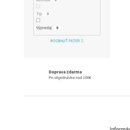
Tip
0
Výpredaj
6
ROZBALIŤ FILTER
Doprava zdarma
Pri objednávke nad 100€
Z
á
p
ä
t
Informác