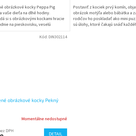
né obrázkové kocky Peppa Pig
Postaviť z kociek prvý komín, obja
a vaše dieťa na dlhé hodiny.
obrázok motýľa alebo bábätka a 
dá si s obrázkovými kockami hracie
rodičov ho poskladať ako mini puzz
dnie na pieskovisku, veselú
sú úlohy, ktoré čakajú snáď každé
nú oslavu alebo...
drobca....
Kód:
DIN302114
né obrázkové kocky Pekný
Momentálne nedostupné
bez DPH
DETAIL