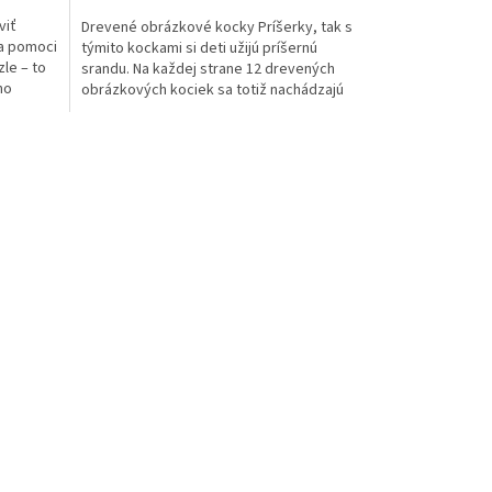
viť
Drevené obrázkové kocky Príšerky, tak s
za pomoci
týmito kockami si deti užijú príšernú
le – to
srandu. Na každej strane 12 drevených
ho
obrázkových kociek sa totiž nachádzajú
časti veselých...