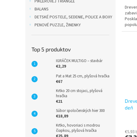
PIKLEROVEJ TRIANGLE
Dreve
BALANS
zabavi
DETSKÉ POSTELE, SEDENIE, POLICE A BOXY
Poskla
popolu
PENOVÉ PUZZLE, ŽINENKY
záhrad
Top 5 produktov
IGRÁČEK MULTIGO – stavbár
€2,29
Pat a Mat 25 cm, plyšová hračka
€67
Krtko 20 cm stojaci, plyšová
hračka
Dreve
€21
deň
Súbor spoločenských hier 300
€18,89
Krtko, hovoriaci s modrou
čiapkou, plyšová hračka
€5,93 
€25,89