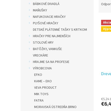
a
BÁBKOVÉ DIVADLÁ
Odpor
d
MAŇUŠKY
e
NAFUKOVACIE HRAČKY
V
n
Akci
PLYŠOVÉ HRAČKY
ý
i
Výpr
DETSKÉ PLÁTENNÉ TAŠKY S KRTKOM
p
e
i
p
HRAČKY PRE NAJMENŠÍCH
s
r
STOLOVÉ HRY
p
o
BATÔŽKY, VANKUŠE
r
d
VRECKÁRE
o
u
HRAJME SA NA PROFESIE
d
k
VÝROBCOVIA
u
t
Dreve
k
o
EFKO
t
v
KAME – EKO
o
VEVA PRODUCT
v
MIK TOYS
€5,24 
FATRA
€6,
MORAVSKÁ ÚSTREDŇA BRNO