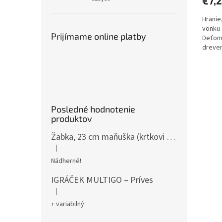
€7,
Hranie
vonku 
Prijímame online platby
Deťom 
dreven
obľúbe
Posledné hodnotenie
produktov
Žabka, 23 cm maňuška (krtkovi kamaráti)
|
Hodnotenie produktu je 5 z 5 hviezdičiek.
Nádherné!
IGRÁČEK MULTIGO – Príves
|
Hodnotenie produktu je 5 z 5 hviezdičiek.
+ variabilný