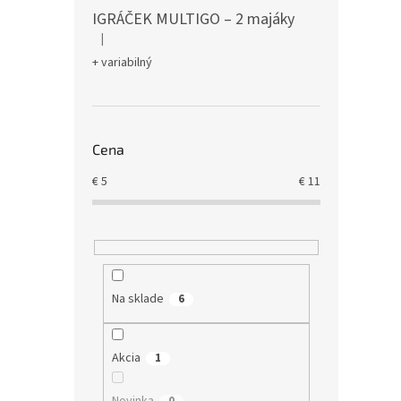
IGRÁČEK MULTIGO – 2 majáky
|
Hodnotenie produktu je 5 z 5 hviezdičiek.
+ variabilný
Cena
€
5
€
11
Na sklade
6
Akcia
1
Novinka
0