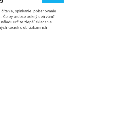
29
, čítanie, spinkanie, pobehovanie
... Čo by urobilo pekný deň vám?
náladu určite zlepší skladanie
ých kociek s obrázkami ich
ných aktivít. Drevené...
O
v
l
á
d
a
c
i
e
p
r
v
k
y
v
ý
p