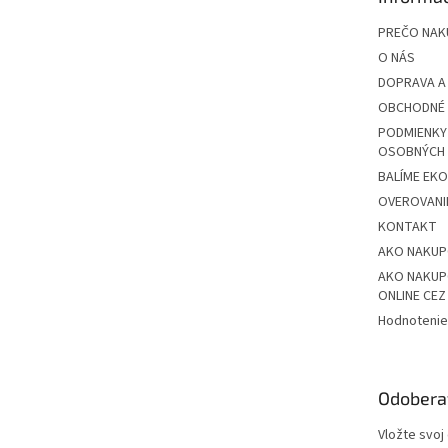
i
e
PREČO NAK
O NÁS
DOPRAVA A
OBCHODNÉ 
PODMIENKY
OSOBNÝCH
BALÍME EK
OVEROVANIE
KONTAKT
AKO NAKU
AKO NAKUP
ONLINE CE
Hodnotenie
Odobera
Vložte svoj