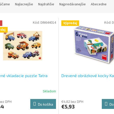
účame
Najlacnejšie
Najdrahšie
Najpredávanejšie
Abecedne
Kód:
DIN644014
Kód:
D
a
Výpredaj
edaj
né vkladacie puzzle Tatra
Drevené obrázkové kocky Ka
Skladom
bez DPH
€4,82 bez DPH
Do košíka
Do
44
€5,93