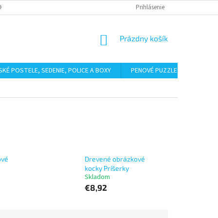
HODNÉ PODMIENKY
PODMIENKY OCHRANY OSOBNÝCH ÚDAJOV
Prihlásenie
BAL
NÁKUPNÝ
Prázdny košík
KOŠÍK
SKÉ POSTELE, SEDENIE, POLICE A BOXY
PENOVÉ PUZZLE, ŽINENKY
ové
Drevené obrázkové
kocky Príšerky
Skladom
€8,92