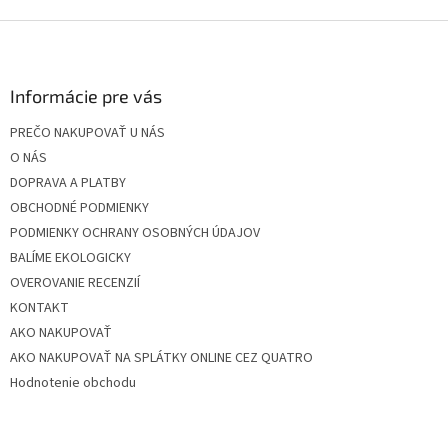
Z
á
p
ä
Informácie pre vás
t
PREČO NAKUPOVAŤ U NÁS
i
O NÁS
e
DOPRAVA A PLATBY
OBCHODNÉ PODMIENKY
PODMIENKY OCHRANY OSOBNÝCH ÚDAJOV
BALÍME EKOLOGICKY
OVEROVANIE RECENZIÍ
KONTAKT
AKO NAKUPOVAŤ
AKO NAKUPOVAŤ NA SPLÁTKY ONLINE CEZ QUATRO
Hodnotenie obchodu