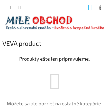
Prejsť
NÁKUP
na
obsah
KOŠÍK
VEVA product
Produkty ešte len pripravujeme.
Môžete sa ale pozrieť na ostatné kategórie.