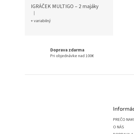
IGRÁČEK MULTIGO – 2 majáky
|
Hodnotenie produktu je 5 z 5 hviezdičiek.
+ variabilný
Doprava zdarma
Pri objednávke nad 100€
Z
á
p
ä
t
Informác
i
e
PREČO NAK
O NÁS