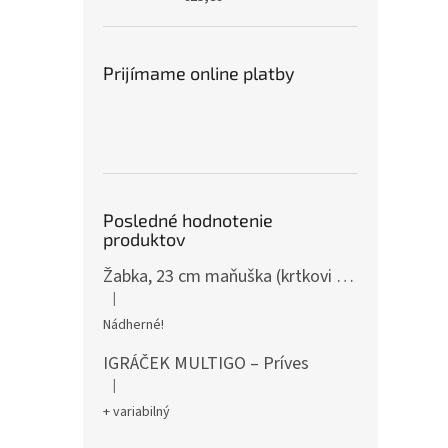
Prijímame online platby
Posledné hodnotenie
produktov
Žabka, 23 cm maňuška (krtkovi kamaráti)
|
Hodnotenie produktu je 5 z 5 hviezdičiek.
Nádherné!
IGRÁČEK MULTIGO – Príves
|
Hodnotenie produktu je 5 z 5 hviezdičiek.
+ variabilný