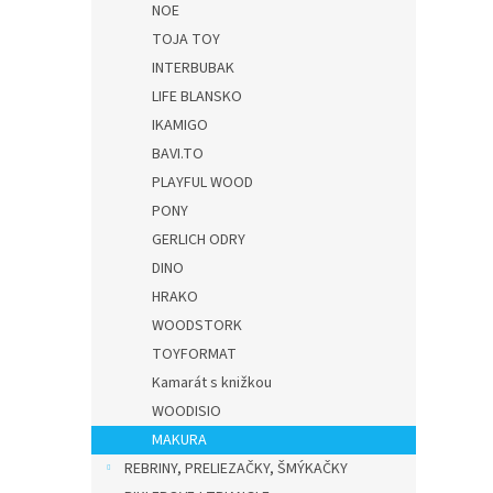
NOE
TOJA TOY
INTERBUBAK
LIFE BLANSKO
IKAMIGO
BAVI.TO
PLAYFUL WOOD
PONY
GERLICH ODRY
DINO
HRAKO
WOODSTORK
TOYFORMAT
Kamarát s knižkou
WOODISIO
MAKURA
REBRINY, PRELIEZAČKY, ŠMÝKAČKY