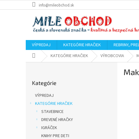
Prejsť
info@mileobchod.sk
na
obsah
VÝPREDAJ
KATEGÓRIE HRAČIEK
REBRINY, PRE
Domov
KATEGÓRIE HRAČIEK
VÝROBCOVIA
B
Mak
o
Preskočiť
č
Kategórie
kategórie
n
ý
VÝPREDAJ
p
KATEGÓRIE HRAČIEK
a
STAVEBNICE
n
e
DREVENÉ HRAČKY
l
IGRÁČEK
KNIHY PRE DETI