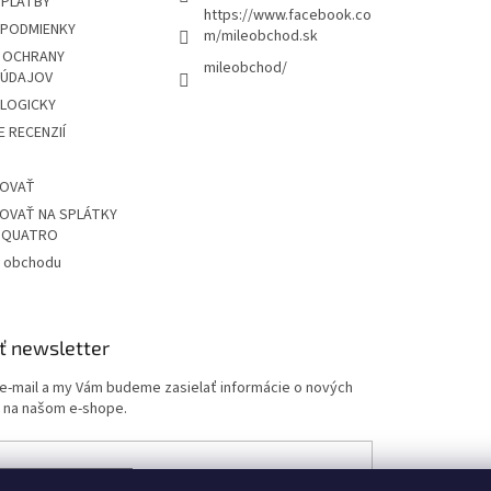
 PLATBY
https://www.facebook.co
PODMIENKY
m/mileobchod.sk
 OCHRANY
mileobchod/
 ÚDAJOV
OLOGICKY
 RECENZIÍ
POVAŤ
OVAŤ NA SPLÁTKY
Z QUATRO
 obchodu
ť newsletter
 e-mail a my Vám budeme zasielať informácie o nových
 na našom e-shope.