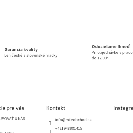
Odosielame Ihneď
Garancia kvality
Pri objednávke v prac
Len české a slovenské hračky
do 12:00h
ie pre vás
Kontakt
Instagr
UPOVAŤ U NÁS
info
@
mileobchod.sk
+421948901415