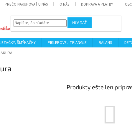
PREČO NAKUPOVAŤ U NÁS
O NÁS
DOPRAVA A PLATBY
OBC
HĽADAŤ
LIEZAČKY, ŠMÝKAČKY
PIKLEROVEJ TRIANGLE
BALANS
DET
MAKURA
ura
Produkty ešte len pripr