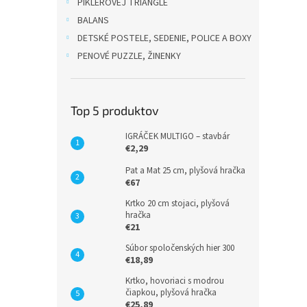
PIKLEROVEJ TRIANGLE
BALANS
DETSKÉ POSTELE, SEDENIE, POLICE A BOXY
PENOVÉ PUZZLE, ŽINENKY
Top 5 produktov
IGRÁČEK MULTIGO – stavbár
€2,29
Pat a Mat 25 cm, plyšová hračka
€67
Krtko 20 cm stojaci, plyšová
hračka
€21
Súbor spoločenských hier 300
€18,89
Krtko, hovoriaci s modrou
čiapkou, plyšová hračka
€25,89