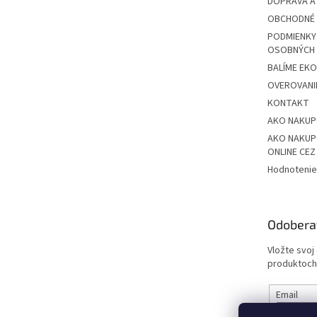
DOPRAVA A
OBCHODNÉ 
PODMIENKY
OSOBNÝCH
BALÍME EK
OVEROVANIE
KONTAKT
AKO NAKU
AKO NAKUP
ONLINE CE
Hodnotenie
Odobera
Vložte svoj
produktoch
Email