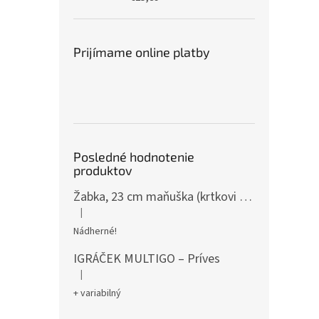
Prijímame online platby
Posledné hodnotenie
produktov
Žabka, 23 cm maňuška (krtkovi kamaráti)
|
Hodnotenie produktu je 5 z 5 hviezdičiek.
Nádherné!
IGRÁČEK MULTIGO – Príves
|
Hodnotenie produktu je 5 z 5 hviezdičiek.
+ variabilný