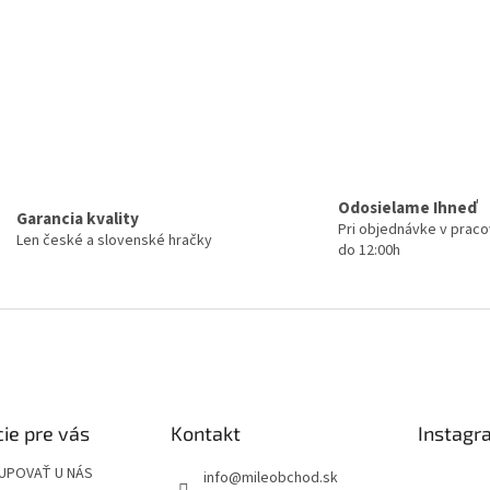
Odosielame Ihneď
Garancia kvality
Pri objednávke v prac
Len české a slovenské hračky
do 12:00h
ie pre vás
Kontakt
Instagr
UPOVAŤ U NÁS
info
@
mileobchod.sk