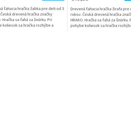
á ťahacia hračka žabka pre deti od 3
Drevená ťahacia hračka žirafa pre 
 Česká drevená hračka značky
rokov. Česká drevená hračka znač
 Hračka sa ťahá za šnúrku. Pri
HRAKO. Hračka sa ťahá za šnúrku. P
 koliesok sa hračka rozhýbe a
pohybe koliesok sa hračka rozhýb
vydávať klapací zvuk.
začne vydávať klapací...
O
v
l
á
d
a
c
i
e
p
r
v
k
y
v
ý
p