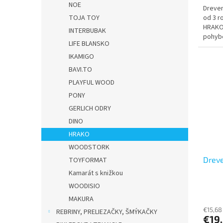
NOE
Dreven
od 3 r
TOJA TOY
HRAKO.
INTERBUBAK
pohybe
LIFE BLANSKO
začne 
IKAMIGO
BAVI.TO
PLAYFUL WOOD
PONY
GERLICH ODRY
DINO
HRAKO
WOODSTORK
Dreve
TOYFORMAT
Kamarát s knižkou
WOODISIO
MAKURA
€15,68
REBRINY, PRELIEZAČKY, ŠMÝKAČKY
€19