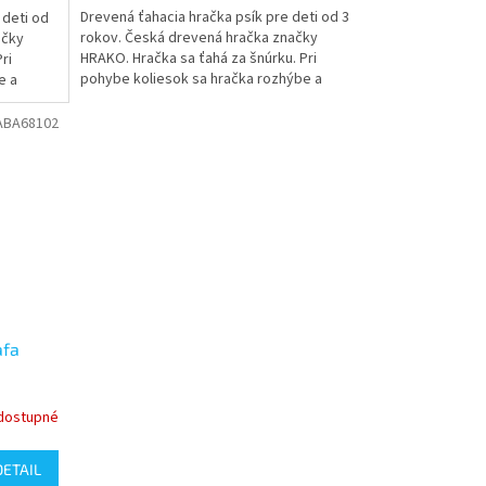
Drevená ťahacia hračka psík pre deti od 3
 deti od
rokov. Česká drevená hračka značky
ačky
HRAKO. Hračka sa ťahá za šnúrku. Pri
ri
pohybe koliesok sa hračka rozhýbe a
e a
začne vydávať klapací zvuk.
ABA68102
afa
dostupné
DETAIL