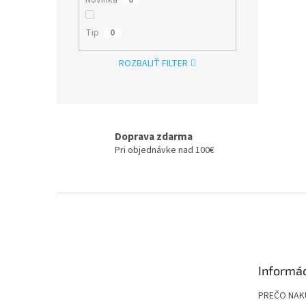
Tip
0
ROZBALIŤ FILTER
Doprava zdarma
Pri objednávke nad 100€
Z
á
p
ä
t
Informác
i
e
PREČO NAK