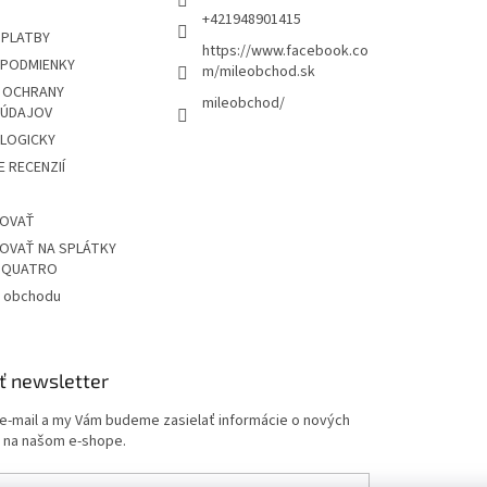
+421948901415
 PLATBY
https://www.facebook.co
PODMIENKY
m/mileobchod.sk
 OCHRANY
mileobchod/
 ÚDAJOV
OLOGICKY
 RECENZIÍ
POVAŤ
OVAŤ NA SPLÁTKY
Z QUATRO
 obchodu
ť newsletter
 e-mail a my Vám budeme zasielať informácie o nových
 na našom e-shope.