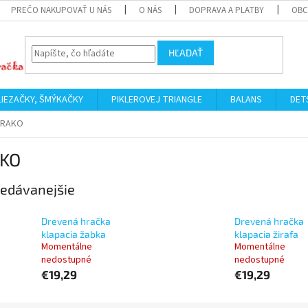
PREČO NAKUPOVAŤ U NÁS
O NÁS
DOPRAVA A PLATBY
OBC
HĽADAŤ
LIEZAČKY, ŠMÝKAČKY
PIKLEROVEJ TRIANGLE
BALANS
DET
HRAKO
KO
edávanejšie
Drevená hračka
Drevená hračka
klapacia žabka
klapacia žirafa
Momentálne
Momentálne
nedostupné
nedostupné
€19,29
€19,29