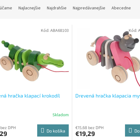
účame
Najlacnejšie
Najdrahšie
Najpredávanejšie
Abecedne
Kód:
ABA68103
Kód:
ná hračka klapací krokodíl
Drevená hračka klapacia my
Skladom
 bez DPH
€15,68 bez DPH
Do košíka
Do
,29
€19,29