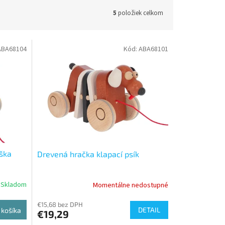
5
položiek celkom
ABA68104
Kód:
ABA68101
ška
Drevená hračka klapací psík
Skladom
Momentálne nedostupné
€15,68 bez DPH
DETAIL
 košíka
€19,29