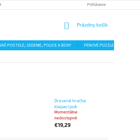
HODNÉ PODMIENKY
PODMIENKY OCHRANY OSOBNÝCH ÚDAJOV
Prihlásenie
BAL
NÁKUPNÝ
Prázdny košík
KOŠÍK
SKÉ POSTELE, SEDENIE, POLICE A BOXY
PENOVÉ PUZZLE, ŽINENKY
Drevená hračka
klapací psík
Momentálne
nedostupné
€19,29