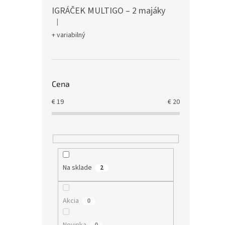
IGRÁČEK MULTIGO – 2 majáky
|
Hodnotenie produktu je 5 z 5 hviezdičiek.
+ variabilný
Cena
€
19
€
20
Na sklade
2
Akcia
0
Novinka
0