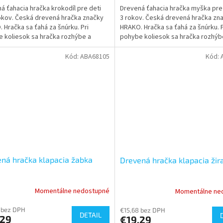
á ťahacia hračka krokodíl pre deti
Drevená ťahacia hračka myška pre
okov. Česká drevená hračka značky
3 rokov. Česká drevená hračka zn
 Hračka sa ťahá za šnúrku. Pri
HRAKO. Hračka sa ťahá za šnúrku. P
 koliesok sa hračka rozhýbe a
pohybe koliesok sa hračka rozhýb
vydávať klapací...
začne vydávať klapací zvuk.
Kód:
ABA68105
Kód:
ná hračka klapacia žabka
Drevená hračka klapacia žir
Momentálne nedostupné
Momentálne ne
 bez DPH
€15,68 bez DPH
DETAIL
,29
€19,29