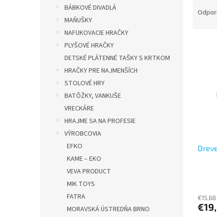
R
BÁBKOVÉ DIVADLÁ
a
Odpor
MAŇUŠKY
d
e
NAFUKOVACIE HRAČKY
V
n
PLYŠOVÉ HRAČKY
ý
i
DETSKÉ PLÁTENNÉ TAŠKY S KRTKOM
p
e
HRAČKY PRE NAJMENŠÍCH
i
p
STOLOVÉ HRY
s
r
p
BATÔŽKY, VANKUŠE
o
r
d
VRECKÁRE
o
u
HRAJME SA NA PROFESIE
d
k
VÝROBCOVIA
u
t
EFKO
Dreve
k
o
KAME – EKO
t
v
o
VEVA PRODUCT
v
MIK TOYS
FATRA
€15,68
€19
MORAVSKÁ ÚSTREDŇA BRNO