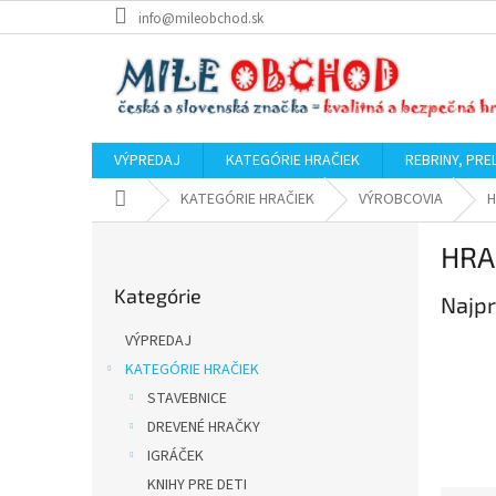
Prejsť
info@mileobchod.sk
na
obsah
VÝPREDAJ
KATEGÓRIE HRAČIEK
REBRINY, PRE
Domov
KATEGÓRIE HRAČIEK
VÝROBCOVIA
B
HRA
o
Preskočiť
č
Kategórie
kategórie
Najpr
n
ý
VÝPREDAJ
p
KATEGÓRIE HRAČIEK
a
STAVEBNICE
n
e
DREVENÉ HRAČKY
l
IGRÁČEK
KNIHY PRE DETI