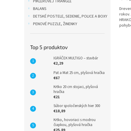
PIKLEROVEJ TRIANGLE
BALANS
Dreven
rokov.
DETSKÉ POSTELE, SEDENIE, POLICE A BOXY
HRAKO.
PENOVÉ PUZZLE, ŽINENKY
pohybe
začne 
Top 5 produktov
IGRÁČEK MULTIGO – stavbár
€2,29
Pat a Mat 25 cm, plyšová hračka
€67
Krtko 20 cm stojaci, plyšová
hračka
€21
Súbor spoločenských hier 300
€18,89
Krtko, hovoriaci s modrou
čiapkou, plyšová hračka
€25,89