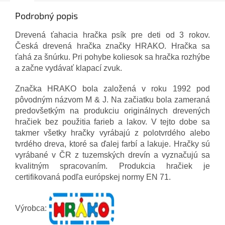
Podrobný popis
Drevená ťahacia hračka psík pre deti od 3 rokov.
Česká drevená hračka značky HRAKO. Hračka sa
ťahá za šnúrku. Pri pohybe koliesok sa hračka rozhýbe
a začne vydávať klapací zvuk.
Značka HRAKO bola založená v roku 1992 pod
pôvodným názvom M & J. Na začiatku bola zameraná
predovšetkým na produkciu originálnych drevených
hračiek bez použitia farieb a lakov. V tejto dobe sa
takmer všetky hračky vyrábajú z polotvrdého alebo
tvrdého dreva, ktoré sa ďalej farbí a lakuje. Hračky sú
vyrábané v ČR z tuzemských drevín a vyznačujú sa
kvalitným spracovaním. Produkcia hračiek je
certifikovaná podľa európskej normy EN 71.
Výrobca: