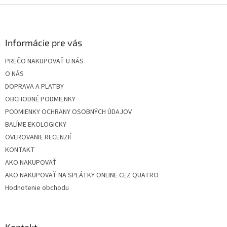
Z
á
p
ä
Informácie pre vás
t
PREČO NAKUPOVAŤ U NÁS
i
O NÁS
e
DOPRAVA A PLATBY
OBCHODNÉ PODMIENKY
PODMIENKY OCHRANY OSOBNÝCH ÚDAJOV
BALÍME EKOLOGICKY
OVEROVANIE RECENZIÍ
KONTAKT
AKO NAKUPOVAŤ
AKO NAKUPOVAŤ NA SPLÁTKY ONLINE CEZ QUATRO
Hodnotenie obchodu
Kontakt