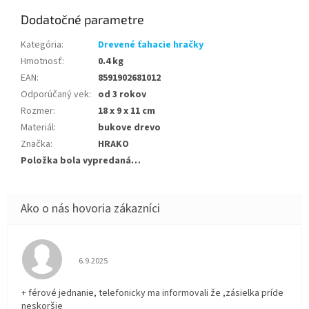
Dodatočné parametre
Kategória
:
Drevené ťahacie hračky
Hmotnosť
:
0.4 kg
EAN
:
8591902681012
Odporúčaný vek
:
od 3 rokov
Rozmer
:
18 x 9 x 11 cm
Materiál
:
bukove drevo
Značka
:
HRAKO
Položka bola vypredaná…
Hodnotenie obchodu je 5 z 5 hviezdičiek.
6.9.2025
+ férové jednanie, telefonicky ma informovali že ,zásielka príde
neskoršie