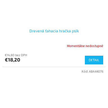
Drevená ťahacia hračka psík
Momentálne nedostupné
€14,80 bez DPH
€18,20
DETAIL
Kód:
ABA44076