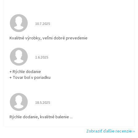
Hodnotenie obchodu je 5 z 5 hviezdičiek.
10.7.2025
Kvalitné výrobky, veľmi dobré prevedenie
Hodnotenie obchodu je 5 z 5 hviezdičiek.
1.6.2025
+ Rýchle dodanie
+ Tovar bol v poriadku
Hodnotenie obchodu je 5 z 5 hviezdičiek.
18.5.2025
Rýchle dodanie, kvalitné balenie ...
Zobraziť ďalšie recenzie