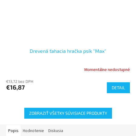
Drevená ťahacia hračka psík "Max"
Momentálne nedostupné
€13,72 bez DPH
€16,87
DETAIL
ZOBRAZIŤ VŠETKY SÚVISIACE PRODUKTY
Popis
Hodnotenie
Diskusia