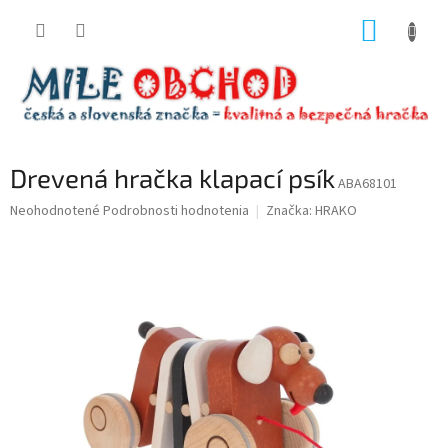
Prejsť
NÁKUP
na
obsah
KOŠÍK
Drevená hračka klapací psík
ABA68101
Priemerné
Neohodnotené
Podrobnosti hodnotenia
Značka:
HRAKO
hodnotenie
produktu
je
0,0
z
5
hviezdičiek.