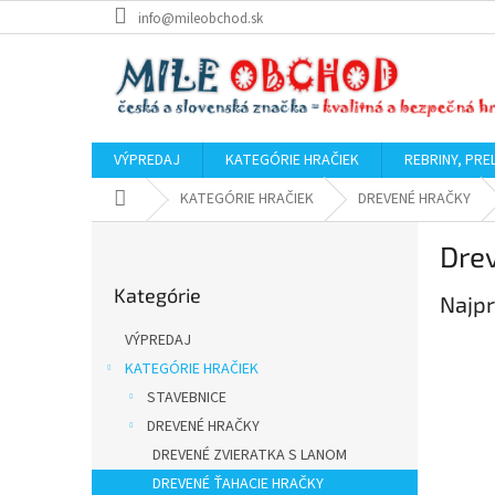
Prejsť
info@mileobchod.sk
na
obsah
VÝPREDAJ
KATEGÓRIE HRAČIEK
REBRINY, PRE
Domov
KATEGÓRIE HRAČIEK
DREVENÉ HRAČKY
B
Drev
o
Preskočiť
č
Kategórie
kategórie
Najpr
n
ý
VÝPREDAJ
p
KATEGÓRIE HRAČIEK
a
STAVEBNICE
n
e
DREVENÉ HRAČKY
l
DREVENÉ ZVIERATKA S LANOM
DREVENÉ ŤAHACIE HRAČKY