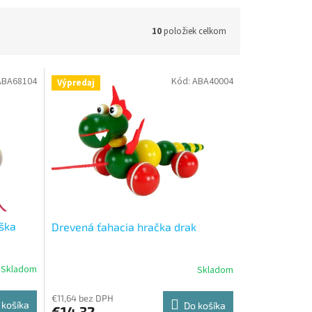
10
položiek celkom
ABA68104
Kód:
ABA40004
Výpredaj
ška
Drevená ťahacia hračka drak
Skladom
Skladom
€11,64 bez DPH
 košíka
Do košíka
€14,32