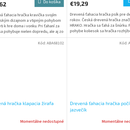
Do košíka
€19,29
,62
Drevená ťahacia hračka psík pre de
á ťahacia hračka kravička svojím
rokov. Česká drevená hračka znač
ľským dizajnom a vtipným pohybom
HRAKO. Hračka sa ťahá za šnúrku. P
ti k hre doma i vonku. Pri ťahaní za
pohybe koliesok sa hračka rozhýb
sa pohybuje nielen dopredu, ale aj zo
začne vydávať klapací zvuk.
na...
Kód:
ABA68102
Kód:
ná hračka klapacia žirafa
Drevená ťahacia hračka počí
jazvečík
Momentálne nedostupné
Momentálne ne