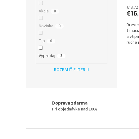
€13,72
Akcia
0
€16
Dreven
Novinka
0
ťahaci
a vtip
Tip
0
ručne 
je urč
Výpredaj
2
ROZBALIŤ FILTER
Doprava zdarma
Pri objednávke nad 100€
Z
á