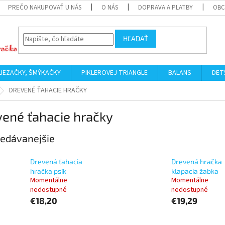
PREČO NAKUPOVAŤ U NÁS
O NÁS
DOPRAVA A PLATBY
OBC
HĽADAŤ
LIEZAČKY, ŠMÝKAČKY
PIKLEROVEJ TRIANGLE
BALANS
DET
DREVENÉ ŤAHACIE HRAČKY
ené ťahacie hračky
edávanejšie
Drevená ťahacia
Drevená hračka
hračka psík
klapacia žabka
Momentálne
Momentálne
nedostupné
nedostupné
€18,20
€19,29