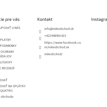
v
ý
p
i
s
ie pre vás
Kontakt
Instagr
u
UPOVAŤ U NÁS
info
@
mileobchod.sk
+421948901415
 PLATBY
https://www.facebook.co
PODMIENKY
m/mileobchod.sk
 OCHRANY
mileobchod/
 ÚDAJOV
OLOGICKY
 RECENZIÍ
POVAŤ
OVAŤ NA SPLÁTKY
Z QUATRO
 obchodu