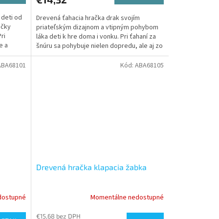
 deti od
Drevená ťahacia hračka drak svojím
ačky
priateľským dizajnom a vtipným pohybom
ri
láka deti k hre doma i vonku. Pri ťahaní za
e a
šnúru sa pohybuje nielen dopredu, ale aj zo
strany na...
ABA68101
Kód:
ABA68105
Drevená hračka klapacia žabka
dostupné
Momentálne nedostupné
€15,68 bez DPH