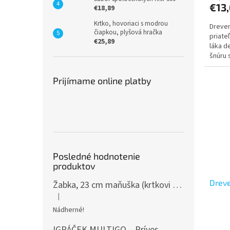
€13
€18,89
Krtko, hovoriaci s modrou
Dreven
čiapkou, plyšová hračka
priate
€25,89
láka de
šnúru 
strany 
Prijímame online platby
Posledné hodnotenie
produktov
Dreve
Žabka, 23 cm maňuška (krtkovi kamaráti)
|
Hodnotenie produktu je 5 z 5 hviezdičiek.
Nádherné!
IGRÁČEK MULTIGO – Príves