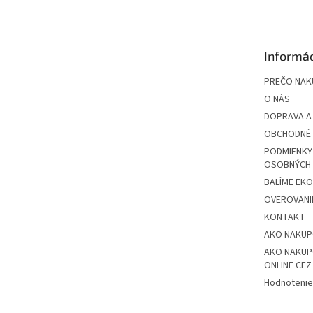
p
ä
t
Informác
i
e
PREČO NAK
O NÁS
DOPRAVA A
OBCHODNÉ 
PODMIENKY
OSOBNÝCH
BALÍME EK
OVEROVANIE
KONTAKT
AKO NAKU
AKO NAKUP
ONLINE CE
Hodnotenie