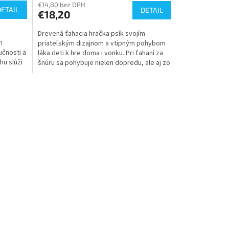
€14,80 bez DPH
DETAIL
DETAIL
€18,20
Drevená ťahacia hračka psík svojím
h
priateľským dizajnom a vtipným pohybom
učnosti a
láka deti k hre doma i vonku. Pri ťahaní za
hu slúži
šnúru sa pohybuje nielen dopredu, ale aj zo
strany na...