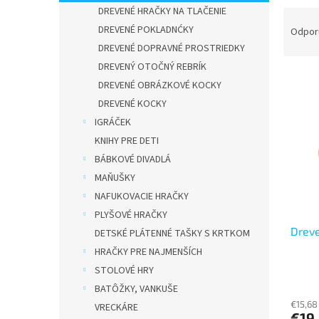
DREVENÉ HRAČKY NA TLAČENIE
R
a
DREVENÉ POKLADNĆKY
Odpor
d
DREVENÉ DOPRAVNÉ PROSTRIEDKY
e
DREVENÝ OTOČNÝ REBRÍK
V
n
DREVENÉ OBRÁZKOVÉ KOCKY
ý
i
DREVENÉ KOCKY
p
e
IGRÁČEK
i
p
s
r
KNIHY PRE DETI
p
o
BÁBKOVÉ DIVADLÁ
r
d
MAŇUŠKY
o
u
NAFUKOVACIE HRAČKY
d
k
PLYŠOVÉ HRAČKY
u
t
Dreve
k
o
DETSKÉ PLÁTENNÉ TAŠKY S KRTKOM
t
v
HRAČKY PRE NAJMENŠÍCH
o
STOLOVÉ HRY
v
BATÔŽKY, VANKUŠE
€15,68
VRECKÁRE
€19