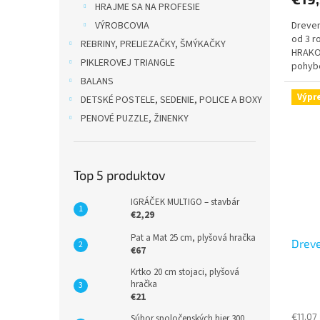
HRAJME SA NA PROFESIE
Dreven
VÝROBCOVIA
od 3 r
REBRINY, PRELIEZAČKY, ŠMÝKAČKY
HRAKO.
PIKLEROVEJ TRIANGLE
pohybe
začne 
BALANS
Výpr
DETSKÉ POSTELE, SEDENIE, POLICE A BOXY
PENOVÉ PUZZLE, ŽINENKY
Top 5 produktov
IGRÁČEK MULTIGO – stavbár
€2,29
Pat a Mat 25 cm, plyšová hračka
Dreve
€67
Krtko 20 cm stojaci, plyšová
hračka
€21
€11,07
Súbor spoločenských hier 300