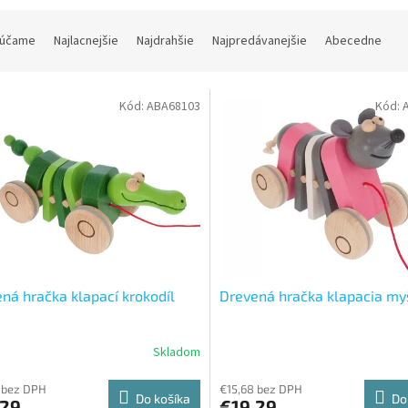
účame
Najlacnejšie
Najdrahšie
Najpredávanejšie
Abecedne
Kód:
ABA68103
Kód:
ná hračka klapací krokodíl
Drevená hračka klapacia my
Skladom
 bez DPH
€15,68 bez DPH
Do košíka
Do
,29
€19,29