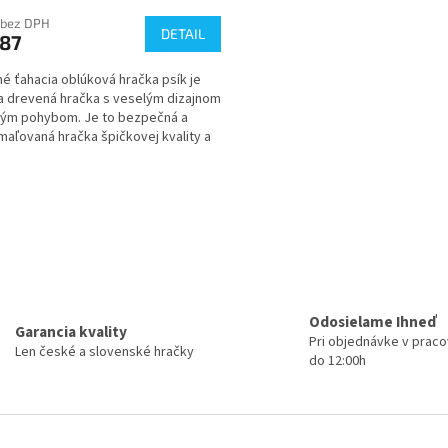
 bez DPH
DETAIL
,87
é ťahacia oblúková hračka psík je
a drevená hračka s veselým dizajnom
ným pohybom. Je to bezpečná a
maľovaná hračka špičkovej kvality a
ené deťom...
O
v
l
á
d
a
c
i
Odosielame Ihneď
Garancia kvality
e
Pri objednávke v prac
Len české a slovenské hračky
p
do 12:00h
r
v
k
y