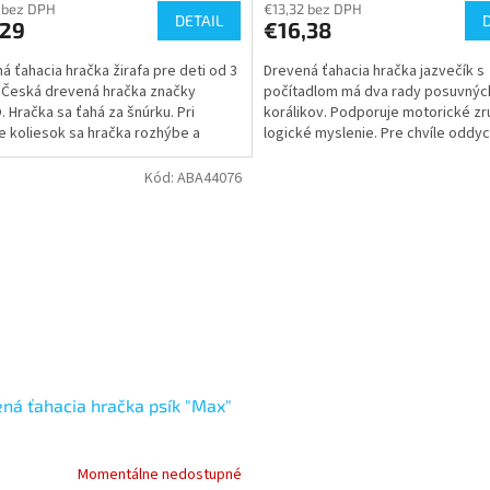
 bez DPH
€13,32 bez DPH
DETAIL
,29
€16,38
á ťahacia hračka žirafa pre deti od 3
Drevená ťahacia hračka jazvečík s
 Česká drevená hračka značky
počítadlom má dva rady posuvnýc
 Hračka sa ťahá za šnúrku. Pri
korálikov. Podporuje motorické zr
 koliesok sa hračka rozhýbe a
logické myslenie. Pre chvíle oddyc
vydávať klapací...
aj ako ťahacia hračka....
Kód:
ABA44076
ná ťahacia hračka psík "Max"
Momentálne nedostupné