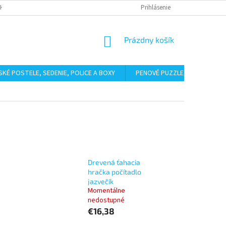
HODNÉ PODMIENKY
PODMIENKY OCHRANY OSOBNÝCH ÚDAJOV
Prihlásenie
BAL
NÁKUPNÝ
Prázdny košík
KOŠÍK
SKÉ POSTELE, SEDENIE, POLICE A BOXY
PENOVÉ PUZZLE, ŽINENKY
Drevená ťahacia
hračka počítadlo
jazvečík
Momentálne
nedostupné
€16,38