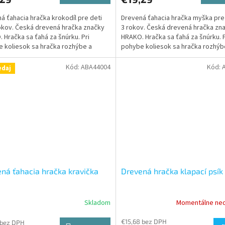
á ťahacia hračka krokodíl pre deti
Drevená ťahacia hračka myška pre
okov. Česká drevená hračka značky
3 rokov. Česká drevená hračka zn
 Hračka sa ťahá za šnúrku. Pri
HRAKO. Hračka sa ťahá za šnúrku. P
 koliesok sa hračka rozhýbe a
pohybe koliesok sa hračka rozhýb
vydávať klapací...
začne vydávať klapací zvuk.
Kód:
ABA44004
Kód:
edaj
ná ťahacia hračka kravička
Drevená hračka klapací psík
Skladom
Momentálne ne
€15,68 bez DPH
 bez DPH