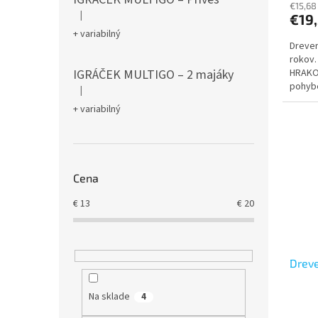
€15,68
|
€19
Hodnotenie produktu je 5 z 5 hviezdičiek.
+ variabilný
Dreven
rokov.
IGRÁČEK MULTIGO – 2 majáky
HRAKO.
pohybe
|
Hodnotenie produktu je 5 z 5 hviezdičiek.
začne 
+ variabilný
Cena
€
13
€
20
Dreve
Na sklade
4