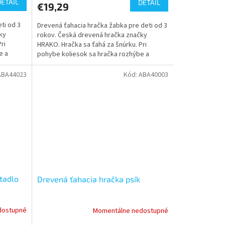
DETAIL
DETAIL
€19,29
ti od 3
Drevená ťahacia hračka žabka pre deti od 3
ky
rokov. Česká drevená hračka značky
ri
HRAKO. Hračka sa ťahá za šnúrku. Pri
e a
pohybe koliesok sa hračka rozhýbe a
začne vydávať klapací zvuk.
ABA44023
Kód:
ABA40003
tadlo
Drevená ťahacia hračka psík
dostupné
Momentálne nedostupné