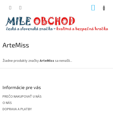
Prejsť
NÁKUP
na
obsah
KOŠÍK
ArteMiss
Žiadne produkty značky
ArteMiss
sa nenašli...
Z
á
p
ä
Informácie pre vás
t
PREČO NAKUPOVAŤ U NÁS
i
O NÁS
e
DOPRAVA A PLATBY