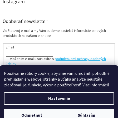
Instagram
Odoberať newsletter
Vložte svoj e-mail a my Vám budeme zasielať informácie o nových
produktoch na našom e-shope.
Email
Vložením e-mailu súhlasíte s
podmienkami ochrany osobných
údajov
PRIHLÁSIŤ SA
Používame súbory cookie, aby sme vám umožnili pohodlné
prehliadanie webovej stránky a vďaka analýze neustále
zlepšovali jej funkcie, výkon a použiteľnosť.
Viac informácií
Vytvoril Shoptet
Nastavenie
Copyright 2026
slovenská a česká hračka - mileobchod.sk
.
Odmietnuť
Súhlasím
Všetky práva vyhradené.
Upraviť nastavenie cookies