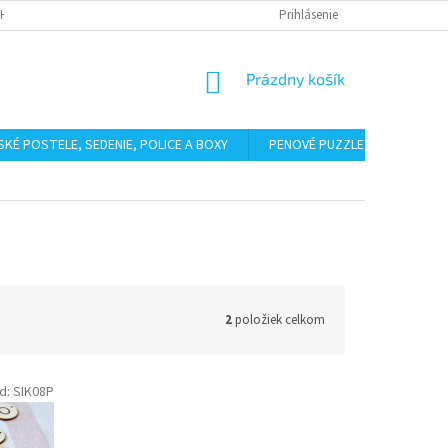
HODNÉ PODMIENKY
PODMIENKY OCHRANY OSOBNÝCH ÚDAJOV
Prihlásenie
BAL
NÁKUPNÝ
Prázdny košík
KOŠÍK
SKÉ POSTELE, SEDENIE, POLICE A BOXY
PENOVÉ PUZZLE, ŽINENKY
2
položiek celkom
d:
SIK08P