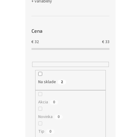
+ variabilný
Cena
€
32
€
33
Na sklade
2
Akcia
0
Novinka
0
Tip
0