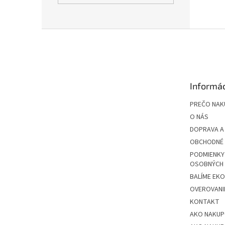
Z
á
p
ä
t
Informác
i
e
PREČO NAK
O NÁS
DOPRAVA A
OBCHODNÉ 
PODMIENKY
OSOBNÝCH
BALÍME EK
OVEROVANIE
KONTAKT
AKO NAKU