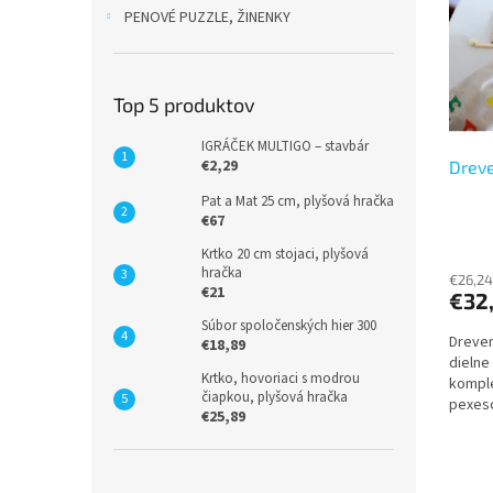
i
p
PENOVÉ PUZZLE, ŽINENKY
s
r
p
o
r
d
o
u
Top 5 produktov
d
k
u
t
IGRÁČEK MULTIGO – stavbár
€2,29
Drev
k
o
t
v
Pat a Mat 25 cm, plyšová hračka
o
€67
v
Krtko 20 cm stojaci, plyšová
hračka
€26,24
€21
€32
Súbor spoločenských hier 300
Dreven
€18,89
dielne
Krtko, hovoriaci s modrou
kompl
čiapkou, plyšová hračka
pexeso
€25,89
pamäť 