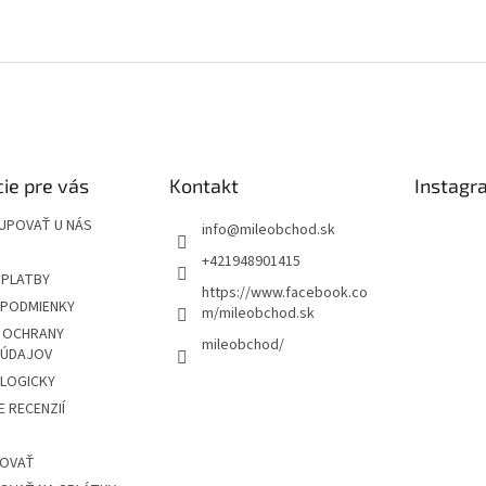
ie pre vás
Kontakt
Instagr
UPOVAŤ U NÁS
info
@
mileobchod.sk
+421948901415
 PLATBY
https://www.facebook.co
PODMIENKY
m/mileobchod.sk
 OCHRANY
mileobchod/
 ÚDAJOV
OLOGICKY
 RECENZIÍ
POVAŤ