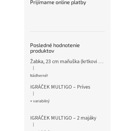
Prijímame online platby
Posledné hodnotenie
produktov
Žabka, 23 cm maňuška (krtkovi kamaráti)
|
Hodnotenie produktu je 5 z 5 hviezdičiek.
Nádherné!
IGRÁČEK MULTIGO – Príves
|
Hodnotenie produktu je 5 z 5 hviezdičiek.
+ variabilný
IGRÁČEK MULTIGO – 2 majáky
|
Hodnotenie produktu je 5 z 5 hviezdičiek.