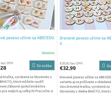
ené pexeso učíme sa ABECEDU
Drevené pexeso učíme sa 
II.
Skladom
 bez DPH
€26,82 bez DPH
Do košíka
Do
,28
€32,99
á hračka, vyrobená na Slovensku z
Drevené pexeso učíme sa ABECEDU I
 BAVI.TO, ktorú môžete využiť
varianta aj na prišívanie a skladani
exne:Zábavná spoločenská hra
slov.Drevená hračka, vyrobená na
 pre malých aj veľkých! Precvičte si
Slovensku z dielne BAVI.TO, ktor
a postreh s našimi...
využiť komplexne:Zábavná...
O
v