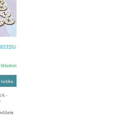
ABECEDU
Skladom
 košíka
I. -
e
ú môžete