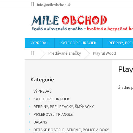
Prejsť
info@mileobchod.sk
na
obsah
VÝPREDAJ
KATEGÓRIE HRAČIEK
REBRINY, PRE
Domov
Predávané značky
Playful Wood
B
Pla
o
Preskočiť
č
Kategórie
kategórie
n
Žiadne 
ý
VÝPREDAJ
p
KATEGÓRIE HRAČIEK
a
REBRINY, PRELIEZAČKY, ŠMÝKAČKY
n
e
PIKLEROVEJ TRIANGLE
l
BALANS
DETSKÉ POSTELE, SEDENIE, POLICE A BOXY