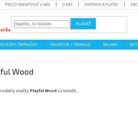
PREČO NAKUPOVAŤ U NÁS
O NÁS
DOPRAVA A PLATBY
OBC
HĽADAŤ
LIEZAČKY, ŠMÝKAČKY
PIKLEROVEJ TRIANGLE
BALANS
DET
yful Wood
produkty značky
Playful Wood
sa nenašli...