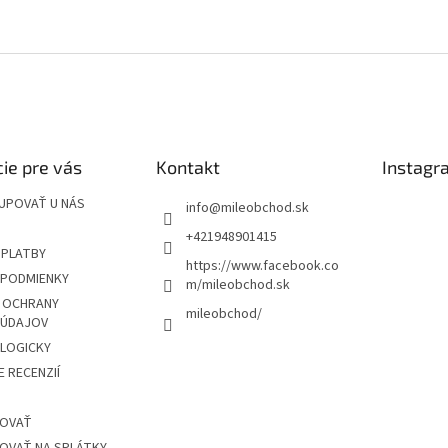
ie pre vás
Kontakt
Instagr
UPOVAŤ U NÁS
info
@
mileobchod.sk
+421948901415
 PLATBY
https://www.facebook.co
PODMIENKY
m/mileobchod.sk
 OCHRANY
mileobchod/
 ÚDAJOV
OLOGICKY
 RECENZIÍ
POVAŤ