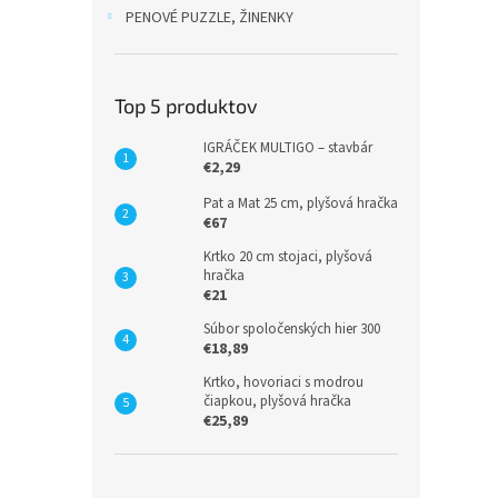
PENOVÉ PUZZLE, ŽINENKY
Top 5 produktov
IGRÁČEK MULTIGO – stavbár
€2,29
Pat a Mat 25 cm, plyšová hračka
€67
Krtko 20 cm stojaci, plyšová
hračka
€21
Súbor spoločenských hier 300
€18,89
Krtko, hovoriaci s modrou
čiapkou, plyšová hračka
€25,89