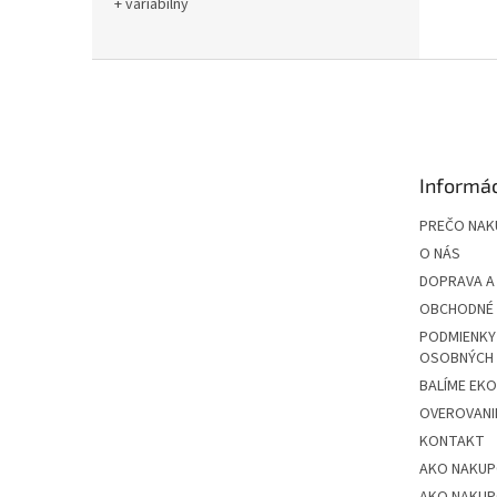
+ variabilný
Z
á
p
ä
t
Informác
i
e
PREČO NAK
O NÁS
DOPRAVA A
OBCHODNÉ 
PODMIENKY
OSOBNÝCH
BALÍME EK
OVEROVANIE
KONTAKT
AKO NAKU