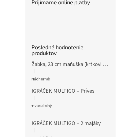
Prijímame online platby
Posledné hodnotenie
produktov
Žabka, 23 cm maňuška (krtkovi kamaráti)
|
Hodnotenie produktu je 5 z 5 hviezdičiek.
Nádherné!
IGRÁČEK MULTIGO – Príves
|
Hodnotenie produktu je 5 z 5 hviezdičiek.
+ variabilný
IGRÁČEK MULTIGO – 2 majáky
|
Hodnotenie produktu je 5 z 5 hviezdičiek.