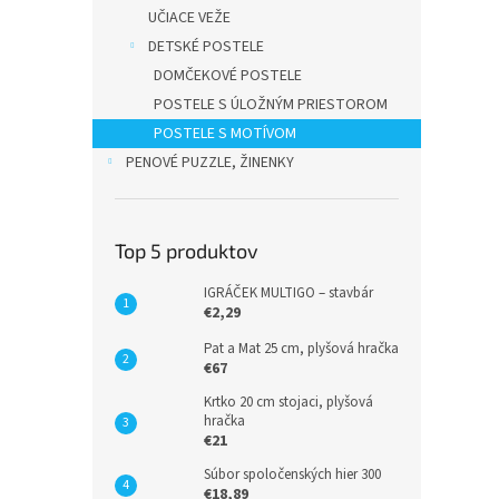
UČIACE VEŽE
DETSKÉ POSTELE
DOMČEKOVÉ POSTELE
POSTELE S ÚLOŽNÝM PRIESTOROM
POSTELE S MOTÍVOM
PENOVÉ PUZZLE, ŽINENKY
Top 5 produktov
IGRÁČEK MULTIGO – stavbár
€2,29
Pat a Mat 25 cm, plyšová hračka
€67
Krtko 20 cm stojaci, plyšová
hračka
€21
Súbor spoločenských hier 300
€18,89