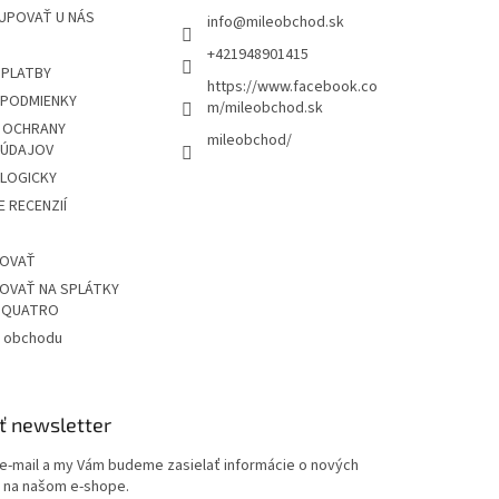
UPOVAŤ U NÁS
info
@
mileobchod.sk
+421948901415
 PLATBY
https://www.facebook.co
PODMIENKY
m/mileobchod.sk
 OCHRANY
mileobchod/
 ÚDAJOV
OLOGICKY
 RECENZIÍ
POVAŤ
OVAŤ NA SPLÁTKY
Z QUATRO
 obchodu
ť newsletter
 e-mail a my Vám budeme zasielať informácie o nových
 na našom e-shope.