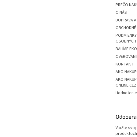
e
PREČO NAK
O NÁS
DOPRAVA A
OBCHODNÉ 
PODMIENKY
OSOBNÝCH
BALÍME EK
OVEROVANIE
KONTAKT
AKO NAKU
AKO NAKUP
ONLINE CE
Hodnotenie
Odobera
Vložte svoj
produktoch