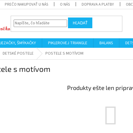
PREČO NAKUPOVAŤ U NÁS
O NÁS
DOPRAVA A PLATBY
OBC
HĽADAŤ
LIEZAČKY, ŠMÝKAČKY
PIKLEROVEJ TRIANGLE
BALANS
DET
DETSKÉ POSTELE
POSTELE S MOTÍVOM
tele s motívom
Produkty ešte len pripr