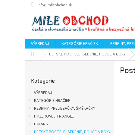
Prejsť
info@mileobchod.sk
na
obsah
VÝPREDAJ
KATEGÓRIE HRAČIEK
REBRINY, PRE
Domov
DETSKÉ POSTELE, SEDENIE, POLICE A BOXY
B
Pos
o
Preskočiť
č
Kategórie
kategórie
n
ý
VÝPREDAJ
p
KATEGÓRIE HRAČIEK
a
REBRINY, PRELIEZAČKY, ŠMÝKAČKY
n
e
PIKLEROVEJ TRIANGLE
l
BALANS
DETSKÉ POSTELE, SEDENIE, POLICE A BOXY