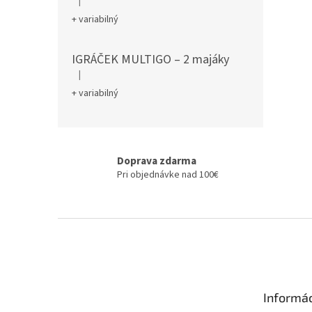
|
Hodnotenie produktu je 5 z 5 hviezdičiek.
+ variabilný
IGRÁČEK MULTIGO – 2 majáky
|
Hodnotenie produktu je 5 z 5 hviezdičiek.
+ variabilný
Doprava zdarma
Pri objednávke nad 100€
Z
á
p
ä
t
Informác
i