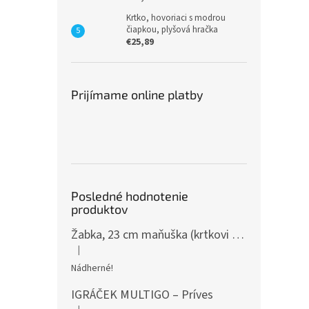
Krtko, hovoriaci s modrou
čiapkou, plyšová hračka
€25,89
Prijímame online platby
Posledné hodnotenie
produktov
Žabka, 23 cm maňuška (krtkovi kamaráti)
|
Hodnotenie produktu je 5 z 5 hviezdičiek.
Nádherné!
IGRÁČEK MULTIGO – Príves