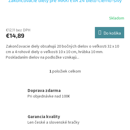
Zakončovacie diely pre MAXI EVA 24 bielo-čierno-sivý
Skladom
€12,11 bez DPH
Do košíka
€14,89
Zakončovacie diely obsahujú 20 bočných dielov o veľkosti 32 x 10
cm a 4 rohové diely o veľkosti 10 x 10 cm, hrúbka 10 mm.
Poskladaním dielov na podložke vznikajú...
1
položiek celkom
O
v
l
á
Doprava zdarma
d
Pri objednávke nad 100€
a
c
i
Garancia kvality
e
Len české a slovenské hračky
p
r