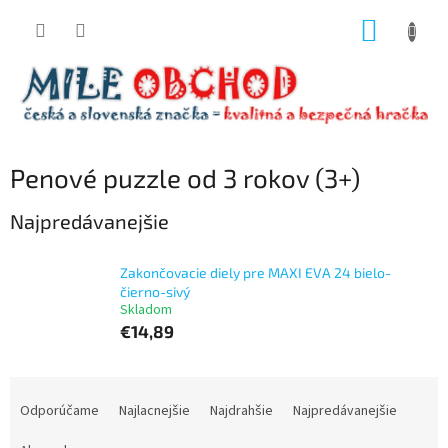
Prejsť
NÁKUP
na
obsah
KOŠÍK
Penové puzzle od 3 rokov (3+)
Najpredávanejšie
Zakončovacie diely pre MAXI EVA 24 bielo-
čierno-sivý
Skladom
€14,89
R
a
Odporúčame
Najlacnejšie
Najdrahšie
Najpredávanejšie
d