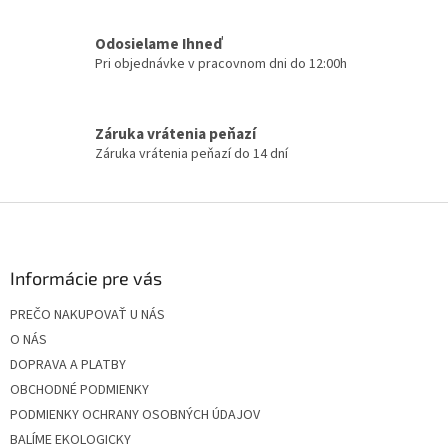
v
k
Odosielame Ihneď
y
Pri objednávke v pracovnom dni do 12:00h
v
ý
p
i
Záruka vrátenia peňazí
s
Záruka vrátenia peňazí do 14 dní
u
Z
á
p
ä
Informácie pre vás
t
PREČO NAKUPOVAŤ U NÁS
i
O NÁS
e
DOPRAVA A PLATBY
OBCHODNÉ PODMIENKY
PODMIENKY OCHRANY OSOBNÝCH ÚDAJOV
BALÍME EKOLOGICKY