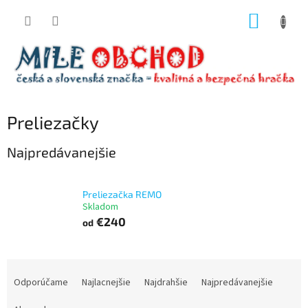
Prejsť
NÁKUP
na
obsah
KOŠÍK
Preliezačky
Najpredávanejšie
Preliezačka REMO
Skladom
€240
od
R
a
Odporúčame
Najlacnejšie
Najdrahšie
Najpredávanejšie
d