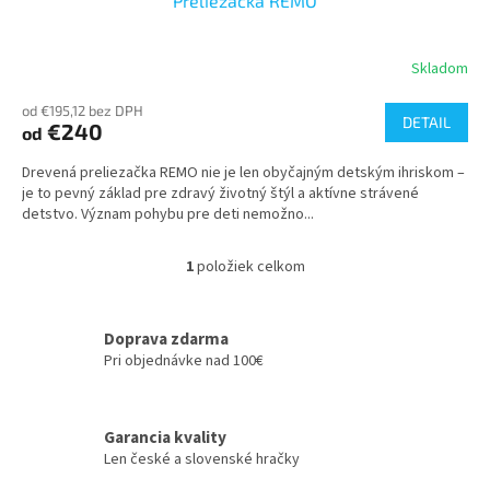
Preliezačka REMO
D
A
Skladom
R
od €195,12 bez DPH
DETAIL
€240
od
M
Drevená preliezačka REMO nie je len obyčajným detským ihriskom –
O
je to pevný základ pre zdravý životný štýl a aktívne strávené
detstvo. Význam pohybu pre deti nemožno...
1
položiek celkom
O
v
l
á
Doprava zdarma
d
Pri objednávke nad 100€
a
c
i
Garancia kvality
e
Len české a slovenské hračky
p
r