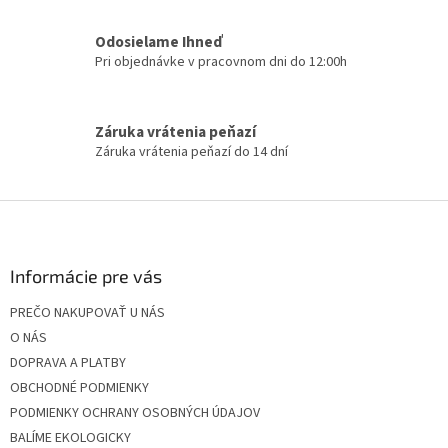
v
k
Odosielame Ihneď
y
Pri objednávke v pracovnom dni do 12:00h
v
ý
p
i
Záruka vrátenia peňazí
s
Záruka vrátenia peňazí do 14 dní
u
Z
á
p
ä
Informácie pre vás
t
PREČO NAKUPOVAŤ U NÁS
i
O NÁS
e
DOPRAVA A PLATBY
OBCHODNÉ PODMIENKY
PODMIENKY OCHRANY OSOBNÝCH ÚDAJOV
BALÍME EKOLOGICKY