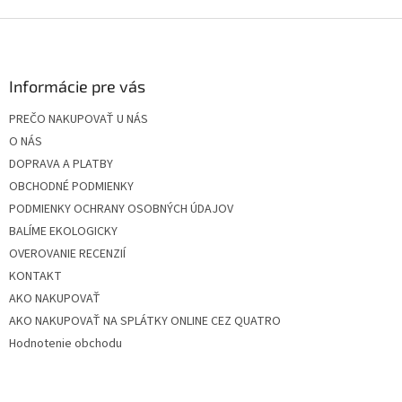
Z
á
p
ä
Informácie pre vás
t
PREČO NAKUPOVAŤ U NÁS
i
O NÁS
e
DOPRAVA A PLATBY
OBCHODNÉ PODMIENKY
PODMIENKY OCHRANY OSOBNÝCH ÚDAJOV
BALÍME EKOLOGICKY
OVEROVANIE RECENZIÍ
KONTAKT
AKO NAKUPOVAŤ
AKO NAKUPOVAŤ NA SPLÁTKY ONLINE CEZ QUATRO
Hodnotenie obchodu