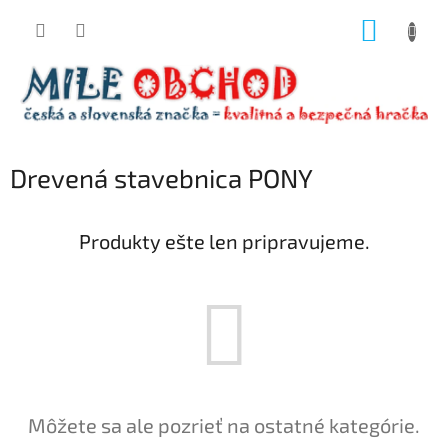
Prejsť
NÁKUP
na
obsah
KOŠÍK
Drevená stavebnica PONY
Produkty ešte len pripravujeme.
Môžete sa ale pozrieť na ostatné kategórie.