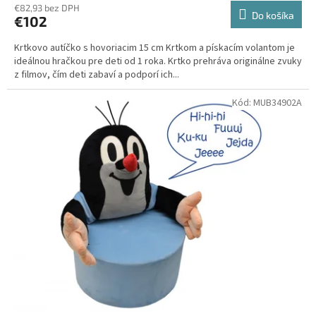
€82,93 bez DPH
Do košíka
€102
Krtkovo autíčko s hovoriacim 15 cm Krtkom a pískacím volantom je
ideálnou hračkou pre deti od 1 roka. Krtko prehráva originálne zvuky
z filmov, čím deti zabaví a podporí ich...
Kód:
MUB34902A