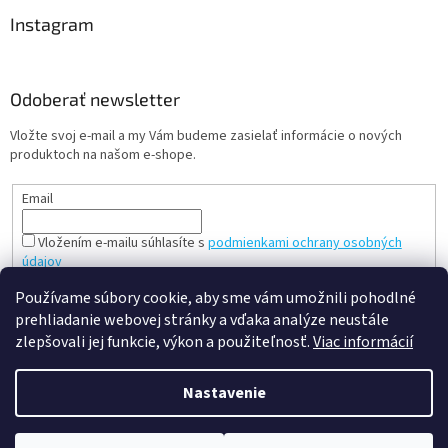
Instagram
Odoberať newsletter
Vložte svoj e-mail a my Vám budeme zasielať informácie o nových
produktoch na našom e-shope.
Email
Vložením e-mailu súhlasíte s
podmienkami ochrany osobných
údajov
PRIHLÁSIŤ SA
Používame súbory cookie, aby sme vám umožnili pohodlné
prehliadanie webovej stránky a vďaka analýze neustále
zlepšovali jej funkcie, výkon a použiteľnosť.
Viac informácií
Vytvoril Shoptet
Nastavenie
Copyright 2026
slovenská a česká hračka - mileobchod.sk
.