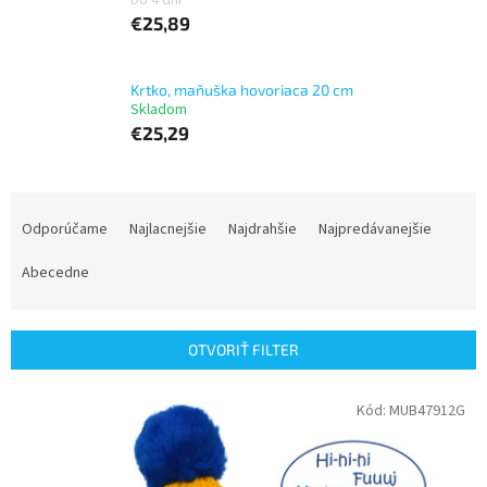
Do 4 dní
€25,89
Krtko, maňuška hovoriaca 20 cm
Skladom
€25,29
R
a
Odporúčame
Najlacnejšie
Najdrahšie
Najpredávanejšie
d
e
Abecedne
n
i
e
OTVORIŤ FILTER
p
r
V
Kód:
MUB47912G
o
ý
d
p
u
i