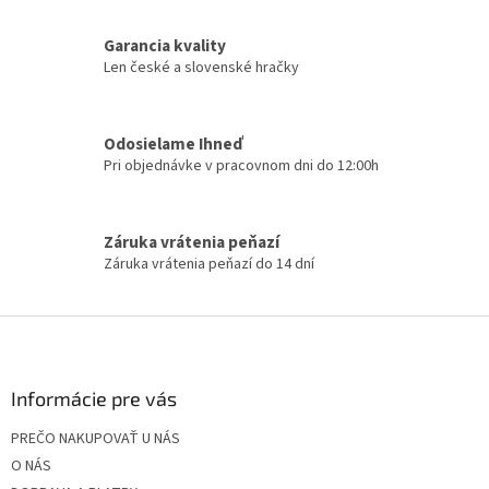
e
p
Garancia kvality
r
Len české a slovenské hračky
v
k
y
v
Odosielame Ihneď
ý
Pri objednávke v pracovnom dni do 12:00h
p
i
s
u
Záruka vrátenia peňazí
Záruka vrátenia peňazí do 14 dní
Z
á
p
ä
Informácie pre vás
t
PREČO NAKUPOVAŤ U NÁS
i
O NÁS
e