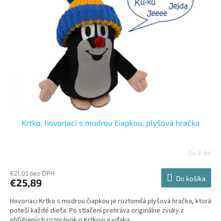
k
s
t
p
o
r
v
o
d
u
k
t
o
v
Krtko, hovoriaci s modrou čiapkou, plyšová hračka
Do 4 dní
€21,05 bez DPH
Do košíka
€25,89
Hovoriaci Krtko s modrou čiapkou je roztomilá plyšová hračka, ktorá
poteší každé dieťa. Po stlačení prehráva originálne zvuky z
obľúbených rozprávok o Krtkovi a vďaka...