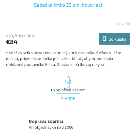
Sedačka krtko 53 cm, hovoriaci
Do 4 dní
€68,29 bez DPH
Do košíka
€84
Sedačka Krtko predstavuje útulný kútik pre vaše dieťatko. Táto
mäkká, príjemná sedačka je navrhnutá tak, aby pripomínala
obľúbenú postavičku Krtka. Stlačením Krtkovej ruky si...
S
1
2
t
r
15
položiek celkom
O
á
v
HORE
n
l
k
á
o
v
d
a
Doprava zdarma
a
n
c
Pri objednávke nad 100€
i
i
e