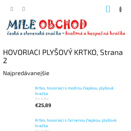
Prejsť
NÁKUP
na
obsah
KOŠÍK
HOVORIACI PLYŠOVÝ KRTKO
, Strana
2
Najpredávanejšie
Krtko, hovoriaci s modrou čiapkou, plyšová
hračka
Do 4 dní
€25,89
Krtko, hovoriaci s červenou čiapkou, plyšová
hračka