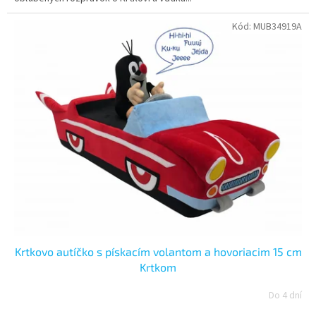
Kód:
MUB34919A
Krtkovo autíčko s pískacím volantom a hovoriacim 15 cm
Krtkom
Do 4 dní