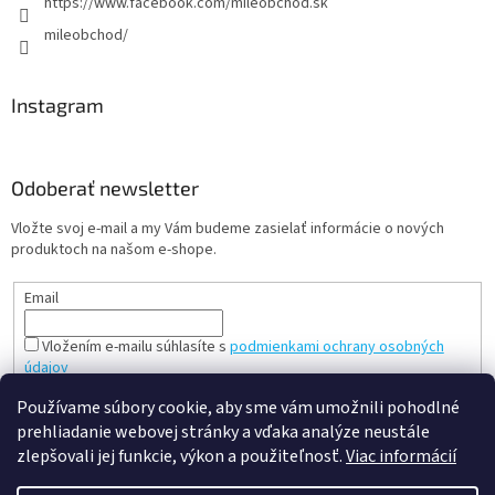
https://www.facebook.com/mileobchod.sk
mileobchod/
Instagram
Odoberať newsletter
Vložte svoj e-mail a my Vám budeme zasielať informácie o nových
produktoch na našom e-shope.
Email
Vložením e-mailu súhlasíte s
podmienkami ochrany osobných
údajov
PRIHLÁSIŤ SA
Používame súbory cookie, aby sme vám umožnili pohodlné
prehliadanie webovej stránky a vďaka analýze neustále
zlepšovali jej funkcie, výkon a použiteľnosť.
Viac informácií