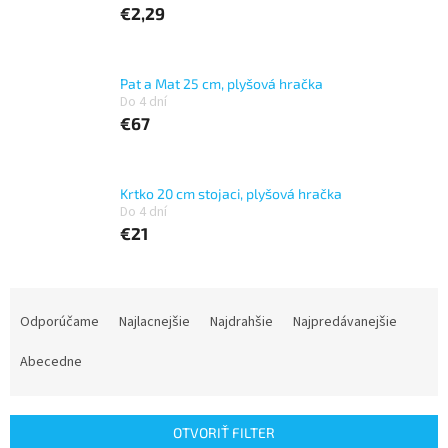
€2,29
Pat a Mat 25 cm, plyšová hračka
Do 4 dní
€67
Krtko 20 cm stojaci, plyšová hračka
Do 4 dní
€21
R
a
Odporúčame
Najlacnejšie
Najdrahšie
Najpredávanejšie
d
e
Abecedne
n
i
e
OTVORIŤ FILTER