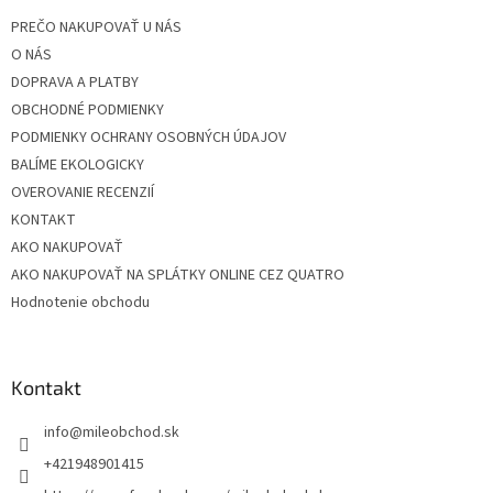
t
PREČO NAKUPOVAŤ U NÁS
i
O NÁS
e
DOPRAVA A PLATBY
OBCHODNÉ PODMIENKY
PODMIENKY OCHRANY OSOBNÝCH ÚDAJOV
BALÍME EKOLOGICKY
OVEROVANIE RECENZIÍ
KONTAKT
AKO NAKUPOVAŤ
AKO NAKUPOVAŤ NA SPLÁTKY ONLINE CEZ QUATRO
Hodnotenie obchodu
Kontakt
info
@
mileobchod.sk
+421948901415