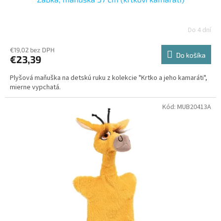
Do 4 dní
€19,02 bez DPH
Do košíka
€23,39
Plyšová maňuška na detskú ruku z kolekcie "Krtko a jeho kamaráti",
mierne vypchatá.
Kód:
MUB20413A