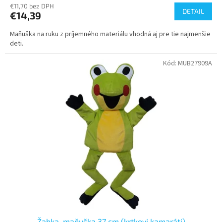
€11,70 bez DPH
DETAIL
€14,39
Maňuška na ruku z príjemného materiálu vhodná aj pre tie najmenšie
deti.
Kód:
MUB27909A
Žabka, maňuška 37 cm (krtkovi kamaráti)