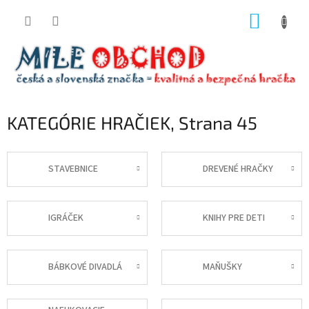
Prejsť
NÁKUP
na
obsah
KOŠÍK
KATEGÓRIE HRAČIEK
, Strana 45
STAVEBNICE
DREVENÉ HRAČKY
IGRÁČEK
KNIHY PRE DETI
BÁBKOVÉ DIVADLÁ
MAŇUŠKY