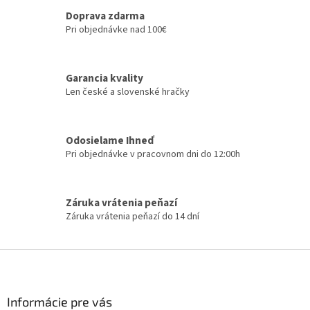
v
d
a
Doprava zdarma
a
n
c
Pri objednávke nad 100€
i
i
e
e
p
Garancia kvality
r
Len české a slovenské hračky
v
k
y
v
Odosielame Ihneď
ý
Pri objednávke v pracovnom dni do 12:00h
p
i
s
u
Záruka vrátenia peňazí
Záruka vrátenia peňazí do 14 dní
Z
á
p
ä
Informácie pre vás