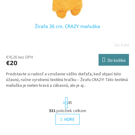
Žirafa 36 cm, CRAZY maňuška
Do 4 dní
€16,26 bez DPH
Do košíka
€20
Predstavte si radosť a vzrušenie vášho dieťaťa, keď objaví túto
úžasnú, ručne vyrobenú textilnú hračku – Žirafu CRAZY! Táto textilná
maňuška je nielen hravá a zábavná, ale je aj...
S
1
45
t
r
531
položiek celkom
O
á
v
HORE
n
l
k
á
o