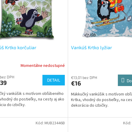
š Krtko korčuliar
Vankúš Krtko lyžiar
Momentálne nedostupné
 bez DPH
€13,01 bez DPH
DETAIL
Do
,39
€16
čký vankúšik s motívom obľúbeného
Mäkkučký vankúšik s motívom ob
 vhodný do postieľky, na cesty aj ako
Krtka, vhodný do postieľky, na ces
cia do izbičky.
dekorácia do izbičky.
Kód:
MUB23446B
Kód: