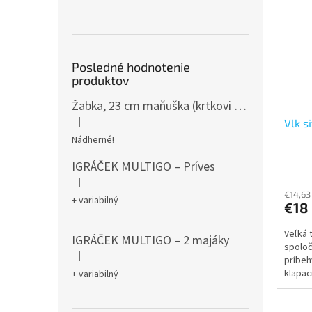
Posledné hodnotenie
produktov
Žabka, 23 cm maňuška (krtkovi kamaráti)
|
Vlk s
Hodnotenie produktu je 5 z 5 hviezdičiek.
Nádherné!
IGRÁČEK MULTIGO – Príves
|
Hodnotenie produktu je 5 z 5 hviezdičiek.
€14,63
+ variabilný
€18
Veľká 
IGRÁČEK MULTIGO – 2 majáky
spoloč
|
Hodnotenie produktu je 5 z 5 hviezdičiek.
príbeh
klapac
+ variabilný
doštič