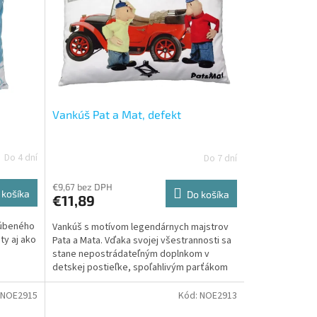
Vankúš Pat a Mat, defekt
Do 4 dní
Do 7 dní
€9,67 bez DPH
 košíka
Do košíka
€11,89
ľúbeného
Vankúš s motívom legendárnych majstrov
ty aj ako
Pata a Mata. Vďaka svojej všestrannosti sa
stane nepostrádateľným doplnkom v
detskej postieľke, spoľahlivým parťákom
na cestách a...
NOE2915
Kód:
NOE2913