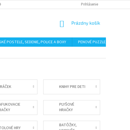
HODNÉ PODMIENKY
PODMIENKY OCHRANY OSOBNÝCH ÚDAJOV
Prihlásenie
BAL
NÁKUPNÝ
Prázdny košík
KOŠÍK
SKÉ POSTELE, SEDENIE, POLICE A BOXY
PENOVÉ PUZZLE, ŽINENKY
GRÁČEK
KNIHY PRE DETI
AFUKOVACIE
PLYŠOVÉ
RAČKY
HRAČKY
BATÔŽKY,
TOLOVÉ HRY