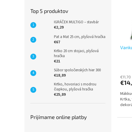
i
p
s
r
Top 5 produktov
p
o
r
d
IGRÁČEK MULTIGO – stavbár
€2,29
o
u
d
k
Pat a Mat 25 cm, plyšová hračka
u
t
€67
Vankú
k
o
Krtko 20 cm stojaci, plyšová
t
v
hračka
o
€21
v
Súbor spoločenských hier 300
€18,89
€11,70
€14
Krtko, hovoriaci s modrou
čiapkou, plyšová hračka
Mäkku
€25,89
Krtka,
dekorá
Prijímame online platby