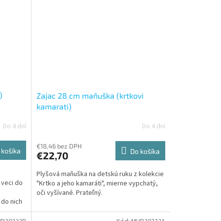
)
Zajac 28 cm maňuška (krtkovi
kamarati)
Do 4 dní
Do 4 dní
€18,46 bez DPH
 košíka
Do košíka
€22,70
Plyšová maňuška na detskú ruku z kolekcie
 veci do
"Krtko a jeho kamaráti", mierne vypchatý,
oči vyšívané. Prateľný.
 do nich