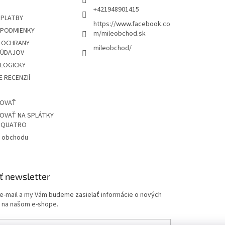
+421948901415
 PLATBY
https://www.facebook.co
PODMIENKY
m/mileobchod.sk
 OCHRANY
mileobchod/
 ÚDAJOV
OLOGICKY
 RECENZIÍ
POVAŤ
OVAŤ NA SPLÁTKY
Z QUATRO
 obchodu
ť newsletter
 e-mail a my Vám budeme zasielať informácie o nových
 na našom e-shope.