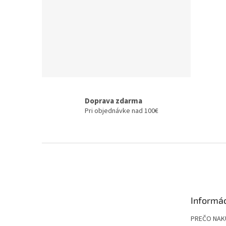
Doprava zdarma
Pri objednávke nad 100€
Z
á
p
ä
t
Informác
i
e
PREČO NAK