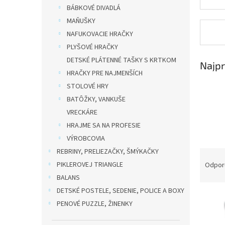
BÁBKOVÉ DIVADLÁ
MAŇUŠKY
NAFUKOVACIE HRAČKY
PLYŠOVÉ HRAČKY
DETSKÉ PLÁTENNÉ TAŠKY S KRTKOM
Najpr
HRAČKY PRE NAJMENŠÍCH
STOLOVÉ HRY
BATÔŽKY, VANKUŠE
VRECKÁRE
HRAJME SA NA PROFESIE
VÝROBCOVIA
REBRINY, PRELIEZAČKY, ŠMÝKAČKY
R
a
PIKLEROVEJ TRIANGLE
Odpor
d
BALANS
e
DETSKÉ POSTELE, SEDENIE, POLICE A BOXY
V
n
PENOVÉ PUZZLE, ŽINENKY
ý
i
p
e