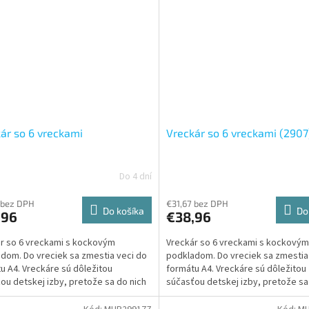
ár so 6 vreckami
Vreckár so 6 vreckami (2907
Do 4 dní
 bez DPH
€31,67 bez DPH
Do košíka
Do
,96
€38,96
r so 6 vreckami s kockovým
Vreckár so 6 vreckami s kockovým
dom. Do vreciek sa zmestia veci do
podkladom. Do vreciek sa zmestia
u A4. Vreckáre sú dôležitou
formátu A4. Vreckáre sú dôležitou
ou detskej izby, pretože sa do nich
súčasťou detskej izby, pretože sa
 množstvo praktických...
schová množstvo praktických...