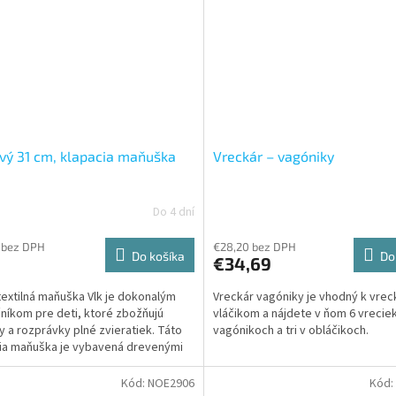
ivý 31 cm, klapacia maňuška
Vreckár – vagóniky
Do 4 dní
 bez DPH
€28,20 bez DPH
Do košíka
Do
€34,69
textilná maňuška Vlk je dokonalým
Vreckár vagóniky je vhodný k vrec
níkom pre deti, ktoré zbožňujú
vláčikom a nájdete v ňom 6 vreciek,
y a rozprávky plné zvieratiek. Táto
vagónikoch a tri v obláčikoch.
ia maňuška je vybavená drevenými
kami, ktoré...
Kód:
NOE2906
Kód: