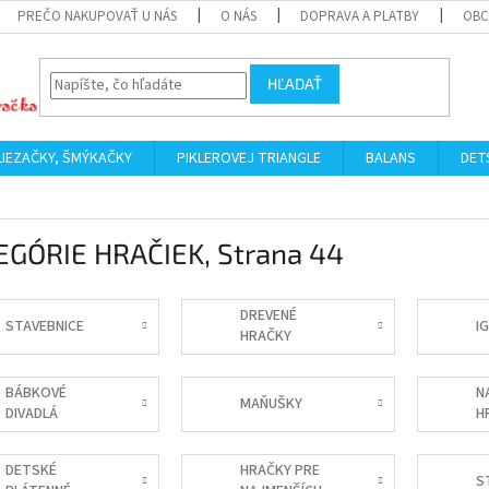
PREČO NAKUPOVAŤ U NÁS
O NÁS
DOPRAVA A PLATBY
OBC
HĽADAŤ
LIEZAČKY, ŠMÝKAČKY
PIKLEROVEJ TRIANGLE
BALANS
DET
EGÓRIE HRAČIEK
, Strana 44
DREVENÉ
STAVEBNICE
I
HRAČKY
BÁBKOVÉ
N
MAŇUŠKY
DIVADLÁ
H
DETSKÉ
HRAČKY PRE
S