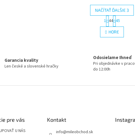
NAČÍTAŤ ĎALŠIE 3
S
1
44
45
O
t
r
v
HORE
á
l
n
á
k
d
o
a
v
Odosielame Ihneď
c
a
Garancia kvality
i
Pri objednávke v prac
n
Len české a slovenské hračky
e
do 12:00h
i
e
p
r
v
k
y
v
ý
p
ie pre vás
Kontakt
Instagr
i
s
UPOVAŤ U NÁS
u
info
@
mileobchod.sk