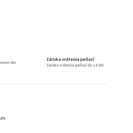
Záruka vrátenia peňazí
ovnom dni
Záruka vrátenia peňazí do 14 dní
am