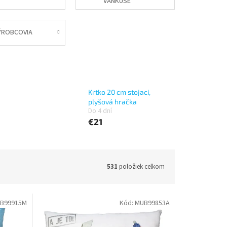
VANKUŠE
ÝROBCOVIA
Krtko 20 cm stojaci,
plyšová hračka
Do 4 dní
€21
531
položiek celkom
B99915M
Kód:
MUB99853A