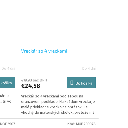
Vreckár so 4 vreckami
Do 4 dní
Do 4 dní
€19,98 bez DPH
 košíka
Do košíka
€24,58
káru s
Vreckár so 4 vreckami pod sebou na
 tri vo
oranžovom podklade. Na každom vrecku je
malé priehľadné vrecko na obrázok. Je
vhodný do materských škôlok, pretože má
miestečko na detské...
NOE2907
Kód:
MUB20907A