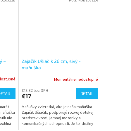
B20322B
Kód:
MUB20322A
ý –
Zajačik Ušiačik 26 cm, sivý -
maňuška
dostupné
Momentálne nedostupné
€13,82 bez DPH
DETAIL
DETAIL
€17
marát
Maňušky zvieratká, ako je naša maňuška
á maňuška
Zajačik Ušiačik, podporujú rozvoj detskej
stík nie
predstavivosti, jemnej motoriky a
extilná
komunikačných schopností. Je to ideálny
nástroj pre...