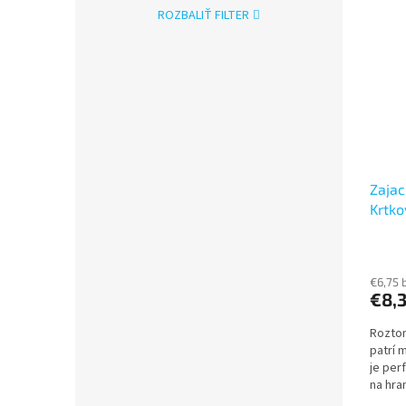
ROZBALIŤ FILTER
Zajac
Krtko
€6,75 
€8,
Roztom
patrí 
je per
na hra
podpor