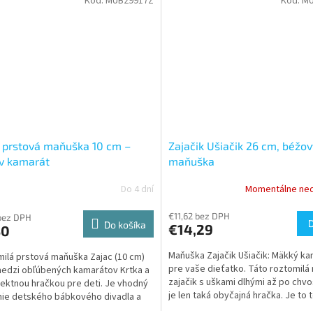
Kód:
MUB29917Z
Kód:
MU
 prstová maňuška 10 cm –
Zajačik Ušiačik 26 cm, béžov
v kamarát
maňuška
Do 4 dní
Momentálne ne
€11,62 bez DPH
bez DPH
Do košíka
€14,29
30
Maňuška Zajačik Ušiačik: Mäkký ka
ilá prstová maňuška Zajac (10 cm)
pre vaše dieťatko. Táto roztomil
medzi obľúbených kamarátov Krtka a
zajačik s uškami dlhými až po chvo
fektnou hračkou pre deti. Je vhodný
je len taká obyčajná hračka. Je to t
nie detského bábkového divadla a
maňuška,...
uje...