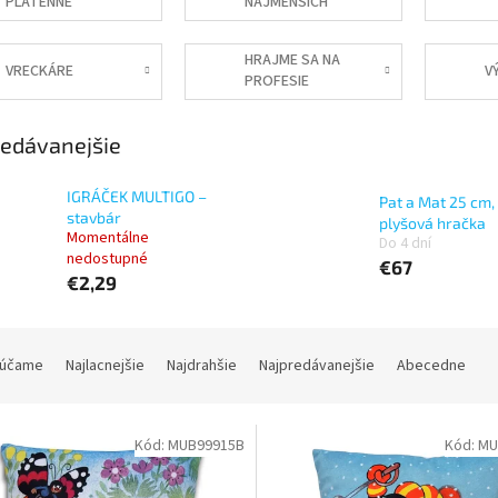
PLÁTENNÉ
NAJMENŠÍCH
TAŠKY S
KRTKOM
HRAJME SA NA
VRECKÁRE
V
PROFESIE
edávanejšie
IGRÁČEK MULTIGO –
Pat a Mat 25 cm,
stavbár
plyšová hračka
Momentálne
Do 4 dní
nedostupné
€67
€2,29
účame
Najlacnejšie
Najdrahšie
Najpredávanejšie
Abecedne
Kód:
MUB99915B
Kód:
MU