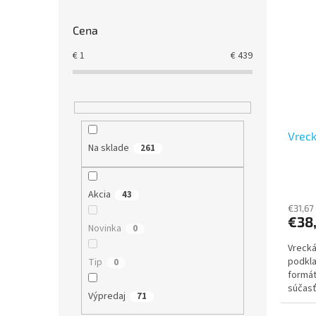
Cena
€
1
€
439
Vreck
Na sklade
261
Akcia
43
€31,67
€38
Novinka
0
Vrecká
podkla
Tip
0
formát
súčasť
Výpredaj
71
schová