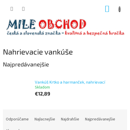
Prejsť
NÁKUP
na
obsah
KOŠÍK
Nahrievacie vankúše
Najpredávanejšie
Vankúš Krtko a harmanček, nahrievací
Skladom
€12,89
R
a
Odporúčame
Najlacnejšie
Najdrahšie
Najpredávanejšie
d