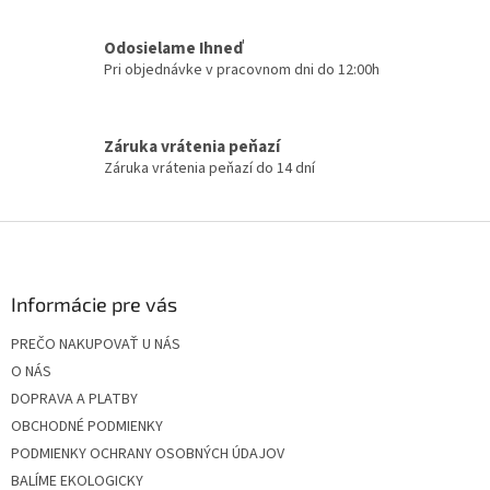
v
k
Odosielame Ihneď
y
Pri objednávke v pracovnom dni do 12:00h
v
ý
p
i
Záruka vrátenia peňazí
s
Záruka vrátenia peňazí do 14 dní
u
Z
á
p
ä
Informácie pre vás
t
PREČO NAKUPOVAŤ U NÁS
i
O NÁS
e
DOPRAVA A PLATBY
OBCHODNÉ PODMIENKY
PODMIENKY OCHRANY OSOBNÝCH ÚDAJOV
BALÍME EKOLOGICKY