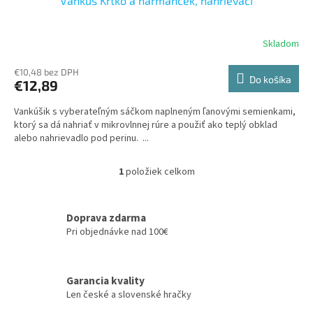
Vankúš Krtko a harmanček, nahrievací
Skladom
€10,48 bez DPH
Do košíka
€12,89
Vankúšik s vyberateľným sáčkom naplneným ľanovými semienkami,
ktorý sa dá nahriať v mikrovlnnej rúre a použiť ako teplý obklad
alebo nahrievadlo pod perinu. ...
1
položiek celkom
O
v
l
á
Doprava zdarma
d
Pri objednávke nad 100€
a
c
i
Garancia kvality
e
Len české a slovenské hračky
p
r