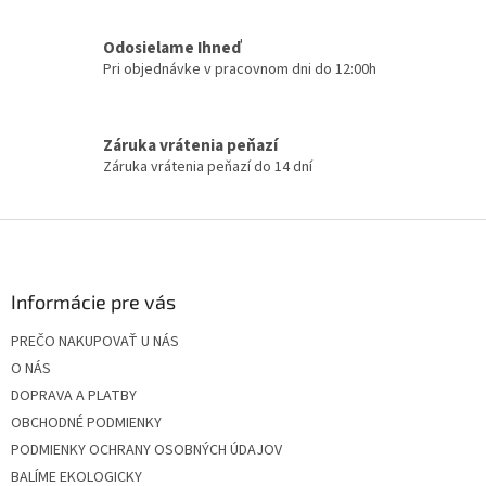
v
k
Odosielame Ihneď
y
Pri objednávke v pracovnom dni do 12:00h
v
ý
p
i
Záruka vrátenia peňazí
s
Záruka vrátenia peňazí do 14 dní
u
Z
á
p
ä
Informácie pre vás
t
PREČO NAKUPOVAŤ U NÁS
i
O NÁS
e
DOPRAVA A PLATBY
OBCHODNÉ PODMIENKY
PODMIENKY OCHRANY OSOBNÝCH ÚDAJOV
BALÍME EKOLOGICKY