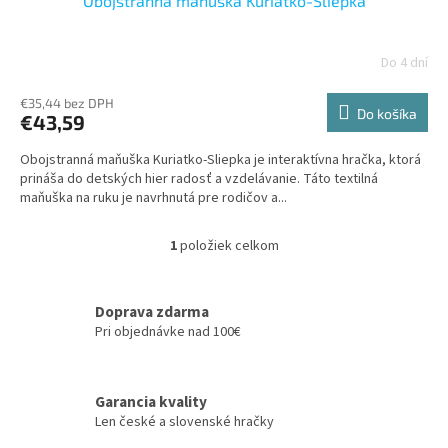
Obojstranná maňuška Kuriatko-Sliepka
Do 4 dní
€35,44 bez DPH
Do košíka
€43,59
Obojstranná maňuška Kuriatko-Sliepka je interaktívna hračka, ktorá
prináša do detských hier radosť a vzdelávanie. Táto textilná
maňuška na ruku je navrhnutá pre rodičov a...
1
položiek celkom
O
v
l
á
Doprava zdarma
d
Pri objednávke nad 100€
a
c
i
Garancia kvality
e
Len české a slovenské hračky
p
r