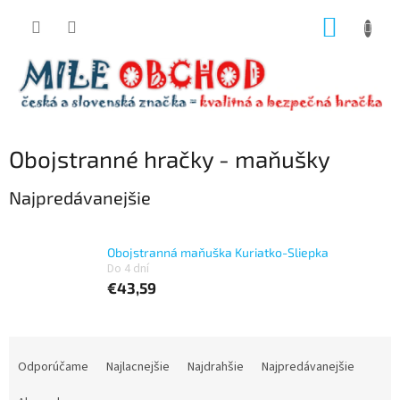
Prejsť
NÁKUP
na
obsah
KOŠÍK
Obojstranné hračky - maňušky
Najpredávanejšie
Obojstranná maňuška Kuriatko-Sliepka
Do 4 dní
€43,59
R
a
Odporúčame
Najlacnejšie
Najdrahšie
Najpredávanejšie
d