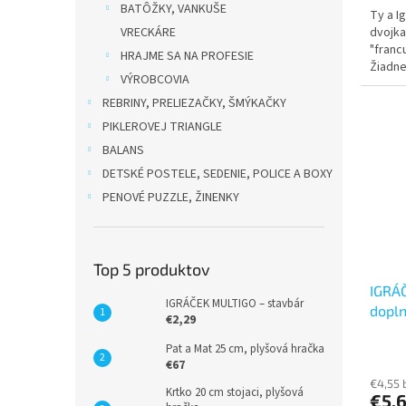
BATÔŽKY, VANKUŠE
Ty a I
dvojka
VRECKÁRE
"franc
HRAJME SA NA PROFESIE
Žiadne
VÝROBCOVIA
nebudú
REBRINY, PRELIEZAČKY, ŠMÝKAČKY
PIKLEROVEJ TRIANGLE
BALANS
DETSKÉ POSTELE, SEDENIE, POLICE A BOXY
PENOVÉ PUZZLE, ŽINENKY
Top 5 produktov
IGRÁČ
IGRÁČEK MULTIGO – stavbár
dopl
€2,29
Pat a Mat 25 cm, plyšová hračka
€67
€4,55 
Krtko 20 cm stojaci, plyšová
€5,