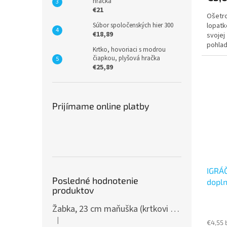
hračka
€21
Ošetro
Súbor spoločenských hier 300
lopatk
€18,89
svojej
pohlad
Krtko, hovoriaci s modrou
čiapkou, plyšová hračka
€25,89
Prijímame online platby
IGRÁČ
Posledné hodnotenie
dopl
produktov
Žabka, 23 cm maňuška (krtkovi kamaráti)
|
Hodnotenie produktu je 5 z 5 hviezdičiek.
€4,55 