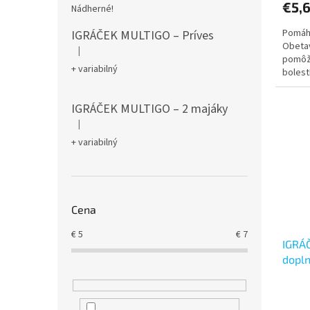
€5,
Nádherné!
Pomáh
IGRÁČEK MULTIGO – Príves
Obetav
|
Hodnotenie produktu je 5 z 5 hviezdičiek.
pomôž
+ variabilný
bolest
doplnk
IGRÁČEK MULTIGO – 2 majáky
|
Hodnotenie produktu je 5 z 5 hviezdičiek.
+ variabilný
Cena
€
5
€
7
IGRÁČ
dopl