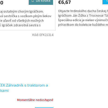
Do košíka
€6,67
60
Objavte hrdinského ducha českej h
aj ostatným chorým Igráčkom.
Igráčkom Ján Žižka z Trocnova! Tá
á sestrička s vozíkom plným liekov
špeciálna edícia je nielen výnimo
e uľaviť od všetkých možných
prírastkom do kolekcie každého 
í. Igráček zdravotná sestra s
stratéga, ale aj...
ami je vhodnou hračkou pre...
Kód:
EFK21314
EK Záhradník s traktorom a
nkami
Momentálne nedostupné