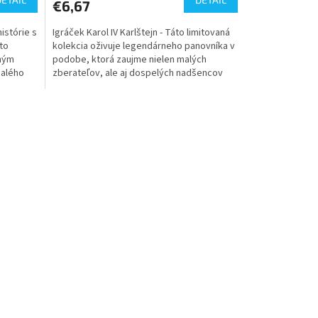
€6,67
istórie s
Igráček Karol IV Karlštejn - Táto limitovaná
to
kolekcia oživuje legendárneho panovníka v
čným
podobe, ktorá zaujme nielen malých
malého
zberateľov, ale aj dospelých nadšencov
histórie....