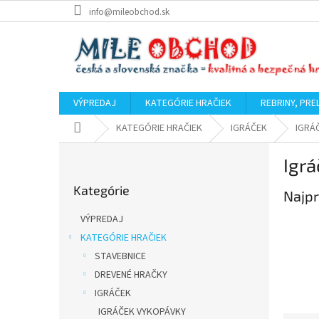
Prejsť
info@mileobchod.sk
na
obsah
VÝPREDAJ
KATEGÓRIE HRAČIEK
REBRINY, PRE
Domov
KATEGÓRIE HRAČIEK
IGRÁČEK
IGRÁ
B
Igrá
o
Preskočiť
č
Kategórie
kategórie
Najpr
n
ý
VÝPREDAJ
p
KATEGÓRIE HRAČIEK
a
STAVEBNICE
n
e
DREVENÉ HRAČKY
l
IGRÁČEK
IGRÁČEK VYKOPÁVKY