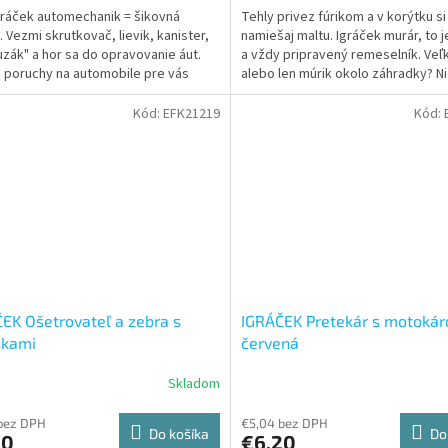
gráček automechanik = šikovná
Tehly privez fúrikom a v korýtku si
. Vezmi skrutkovač, lievik, kanister,
namiešaj maltu. Igráček murár, to j
uzák" a hor sa do opravovanie áut.
a vždy pripravený remeselník. Ve
 poruchy na automobile pre vás
alebo len múrik okolo záhradky? Nič
 prekážkou a...
problém.
Kód:
EFK21219
Kód:
EK Ošetrovateľ a zebra s
IGRÁČEK Pretekár s motokár
nkami
červená
Skladom
bez DPH
€5,04 bez DPH
Do košíka
Do
60
€6,20