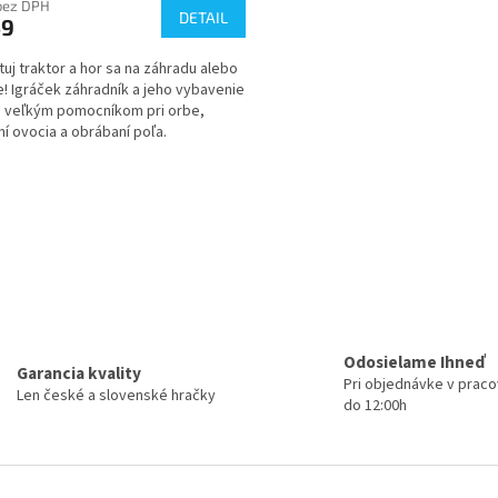
bez DPH
DETAIL
59
tuj traktor a hor sa na záhradu alebo
e! Igráček záhradník a jeho vybavenie
ú veľkým pomocníkom pri orbe,
ní ovocia a obrábaní poľa.
O
v
l
á
d
a
c
i
e
Odosielame Ihneď
Garancia kvality
p
Pri objednávke v prac
r
Len české a slovenské hračky
do 12:00h
v
k
y
v