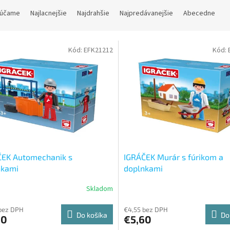
účame
Najlacnejšie
Najdrahšie
Najpredávanejšie
Abecedne
Kód:
EFK21212
Kód:
ČEK Automechanik s
IGRÁČEK Murár s fúrikom a
nkami
doplnkami
Skladom
bez DPH
€4,55 bez DPH
Do košíka
Do
60
€5,60