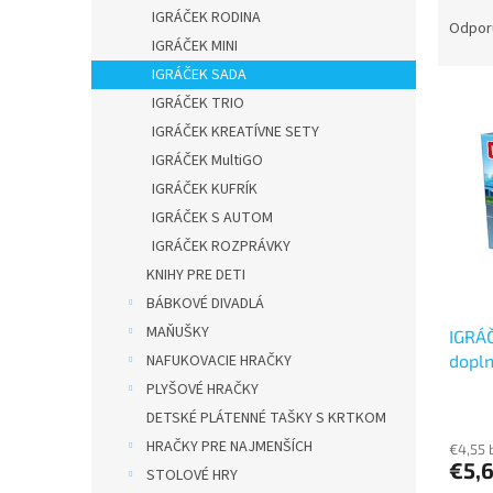
R
IGRÁČEK RODINA
a
Odpor
IGRÁČEK MINI
d
e
IGRÁČEK SADA
V
n
IGRÁČEK TRIO
ý
i
IGRÁČEK KREATÍVNE SETY
p
e
IGRÁČEK MultiGO
i
p
IGRÁČEK KUFRÍK
s
r
p
IGRÁČEK S AUTOM
o
r
d
IGRÁČEK ROZPRÁVKY
o
u
KNIHY PRE DETI
d
k
BÁBKOVÉ DIVADLÁ
u
t
MAŇUŠKY
IGRÁ
k
o
dopl
NAFUKOVACIE HRAČKY
t
v
o
PLYŠOVÉ HRAČKY
v
DETSKÉ PLÁTENNÉ TAŠKY S KRTKOM
HRAČKY PRE NAJMENŠÍCH
€4,55 
€5,
STOLOVÉ HRY