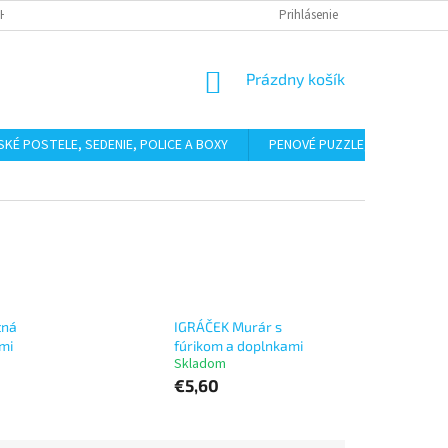
HODNÉ PODMIENKY
PODMIENKY OCHRANY OSOBNÝCH ÚDAJOV
Prihlásenie
BAL
NÁKUPNÝ
Prázdny košík
KOŠÍK
SKÉ POSTELE, SEDENIE, POLICE A BOXY
PENOVÉ PUZZLE, ŽINENKY
tná
IGRÁČEK Murár s
mi
fúrikom a doplnkami
Skladom
€5,60