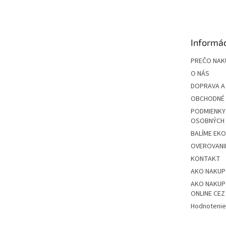
á
p
ä
t
Informác
i
e
PREČO NAK
O NÁS
DOPRAVA A
OBCHODNÉ 
PODMIENKY
OSOBNÝCH
BALÍME EK
OVEROVANIE
KONTAKT
AKO NAKU
AKO NAKUP
ONLINE CE
Hodnotenie