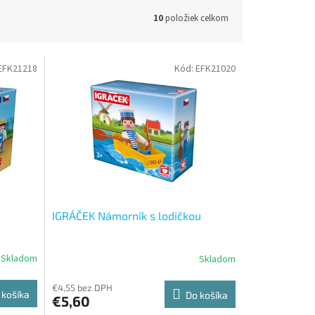
10
položiek celkom
EFK21218
Kód:
EFK21020
IGRÁČEK Námorník s lodičkou
Skladom
Skladom
€4,55 bez DPH
 košíka
Do košíka
€5,60