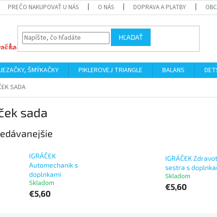
PREČO NAKUPOVAŤ U NÁS
O NÁS
DOPRAVA A PLATBY
OBC
HĽADAŤ
LIEZAČKY, ŠMÝKAČKY
PIKLEROVEJ TRIANGLE
BALANS
DET
ČEK SADA
ček sada
edávanejšie
IGRÁČEK
IGRÁČEK Zdravo
Automechanik s
sestra s doplnka
doplnkami
Skladom
Skladom
€5,60
€5,60