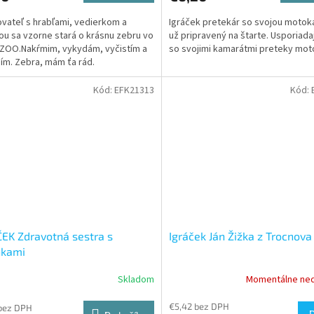
vateľ s hrabľami, vedierkom a
Igráček pretekár so svojou motok
ou sa vzorne stará o krásnu zebru vo
už pripravený na štarte. Usporiadaj
 ZOO.Nakŕmim, vykydám, vyčistím a
so svojimi kamarátmi preteky mot
ím. Zebra, mám ťa rád.
Kód:
EFK21313
Kód:
EK Zdravotná sestra s
Igráček Ján Žižka z Trocnova
nkami
Skladom
Momentálne ne
€5,42 bez DPH
bez DPH