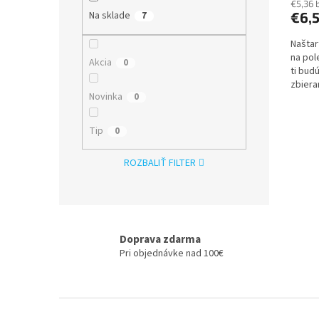
€5,36 
€6,
Na sklade
7
Naštar
na pol
Akcia
0
ti bud
zbiera
Novinka
0
Tip
0
ROZBALIŤ FILTER
Doprava zdarma
Pri objednávke nad 100€
Z