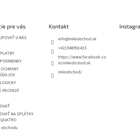
ý
p
i
s
u
ie pre vás
Kontakt
Instagr
UPOVAŤ U NÁS
info
@
mileobchod.sk
+421948901415
 PLATBY
https://www.facebook.co
PODMIENKY
m/mileobchod.sk
 OCHRANY
mileobchod/
 ÚDAJOV
OLOGICKY
 RECENZIÍ
POVAŤ
OVAŤ NA SPLÁTKY
Z QUATRO
 obchodu