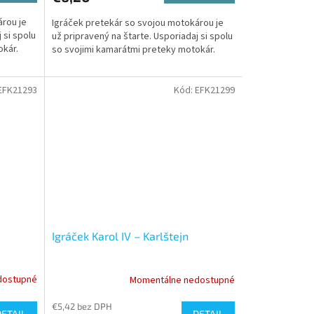
árou je
Igráček pretekár so svojou motokárou je
 si spolu
už pripravený na štarte. Usporiadaj si spolu
okár.
so svojimi kamarátmi preteky motokár.
EFK21293
Kód:
EFK21299
Igráček Karol IV – Karlštejn
dostupné
Momentálne nedostupné
€5,42 bez DPH
DETAIL
DETAIL