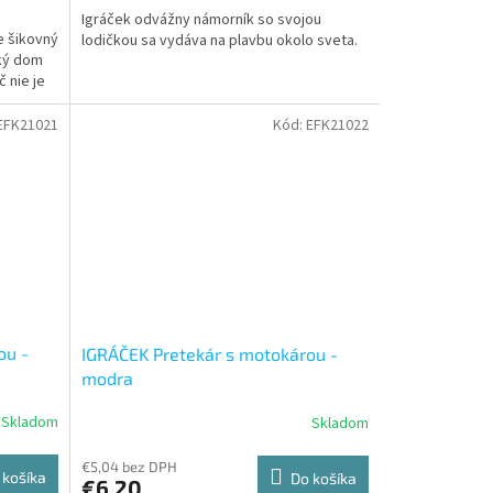
Igráček odvážny námorník so svojou
e šikovný
lodičkou sa vydáva na plavbu okolo sveta.
ľký dom
 nie je
EFK21021
Kód:
EFK21022
ou -
IGRÁČEK Pretekár s motokárou -
modra
Skladom
Skladom
€5,04 bez DPH
 košíka
Do košíka
€6,20