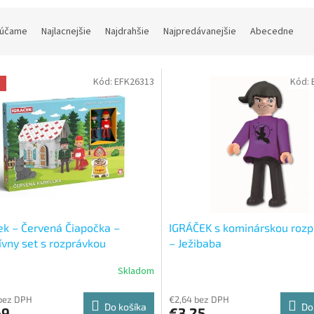
účame
Najlacnejšie
Najdrahšie
Najpredávanejšie
Abecedne
Kód:
EFK26313
Kód:
a
ek – Červená Čiapočka –
IGRÁČEK s kominárskou roz
ívny set s rozprávkou
– Ježibaba
Skladom
bez DPH
€2,64 bez DPH
Do košíka
Do
69
€3,25