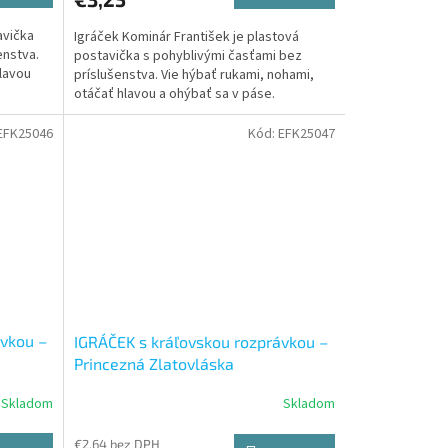
avička
Igráček Kominár František je plastová
enstva.
postavička s pohyblivými časťami bez
hlavou
príslušenstva. Vie hýbať rukami, nohami,
otáčať hlavou a ohýbať sa v páse.
EFK25046
Kód:
EFK25047
ávkou –
IGRÁČEK s kráľovskou rozprávkou –
Princezná Zlatovláska
Skladom
Skladom
€2,64 bez DPH