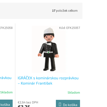
17
položiek celkom
EFK25058
Kód:
EFK25057
právkou
IGRÁČEK s kominárskou rozprávkou
– Kominár František
Skladom
Skladom
€2,64 bez DPH
 košíka
Do košíka
€3,25