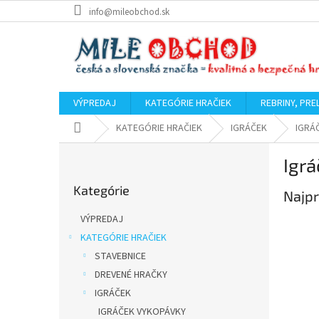
Prejsť
info@mileobchod.sk
na
obsah
VÝPREDAJ
KATEGÓRIE HRAČIEK
REBRINY, PRE
Domov
KATEGÓRIE HRAČIEK
IGRÁČEK
IGRÁ
B
Igrá
o
Preskočiť
č
Kategórie
kategórie
Najpr
n
ý
VÝPREDAJ
p
KATEGÓRIE HRAČIEK
a
STAVEBNICE
n
e
DREVENÉ HRAČKY
l
IGRÁČEK
IGRÁČEK VYKOPÁVKY