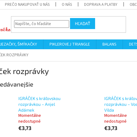
PREČO NAKUPOVAŤ U NÁS
O NÁS
DOPRAVA A PLATBY
OBC
HĽADAŤ
LIEZAČKY, ŠMÝKAČKY
PIKLEROVEJ TRIANGLE
BALANS
DET
ČEK ROZPRÁVKY
ček rozprávky
edávanejšie
IGRÁČEK s kráľovskou
IGRÁČEK s kráľo
rozprávkou – Anjel
rozprávkou – Vo
Adámek
Vilda
Momentálne
Momentálne
nedostupné
nedostupné
€3,73
€3,73