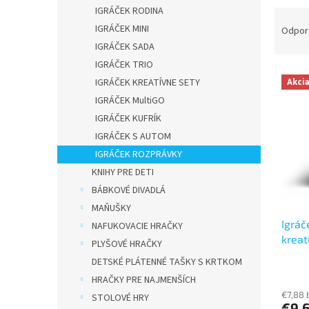
IGRÁČEK RODINA
R
a
IGRÁČEK MINI
Odpor
d
IGRÁČEK SADA
e
IGRÁČEK TRIO
V
n
IGRÁČEK KREATÍVNE SETY
Akci
ý
i
IGRÁČEK MultiGO
p
e
IGRÁČEK KUFRÍK
i
p
s
r
IGRÁČEK S AUTOM
p
o
IGRÁČEK ROZPRÁVKY
r
d
KNIHY PRE DETI
o
u
BÁBKOVÉ DIVADLÁ
d
k
MAŇUŠKY
u
t
Igráč
k
o
NAFUKOVACIE HRAČKY
kreat
t
v
PLYŠOVÉ HRAČKY
o
DETSKÉ PLÁTENNÉ TAŠKY S KRTKOM
v
HRAČKY PRE NAJMENŠÍCH
€7,88 
STOLOVÉ HRY
€9,