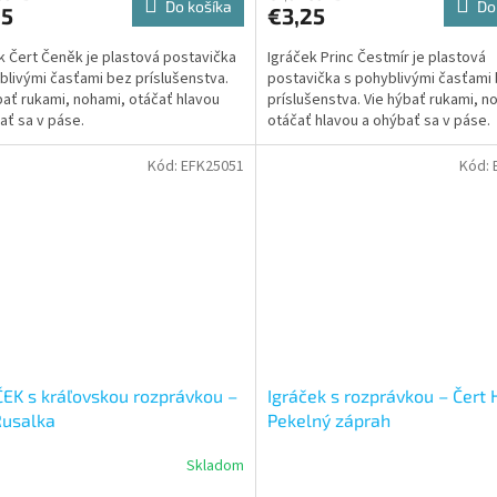
Do košíka
Do
25
€3,25
k Čert Čeněk je plastová postavička
Igráček Princ Čestmír je plastová
blivými časťami bez príslušenstva.
postavička s pohyblivými časťami
bať rukami, nohami, otáčať hlavou
príslušenstva. Vie hýbať rukami, n
ať sa v páse.
otáčať hlavou a ohýbať sa v páse.
Kód:
EFK25051
Kód:
EK s kráľovskou rozprávkou –
Igráček s rozprávkou – Čert
Rusalka
Pekelný záprah
Skladom