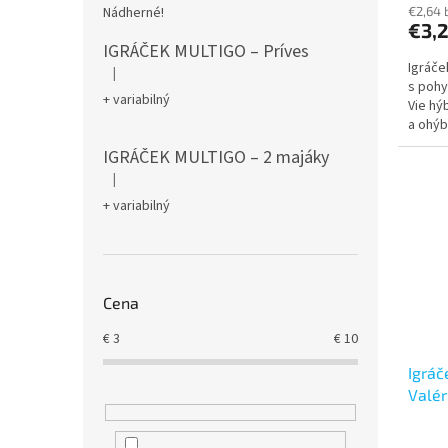
Nádherné!
€2,64 
€3,
IGRÁČEK MULTIGO – Príves
Igráče
|
Hodnotenie produktu je 5 z 5 hviezdičiek.
s pohy
+ variabilný
Vie hý
a ohýb
IGRÁČEK MULTIGO – 2 majáky
|
Hodnotenie produktu je 5 z 5 hviezdičiek.
+ variabilný
Cena
€
3
€
10
Igráč
Valér