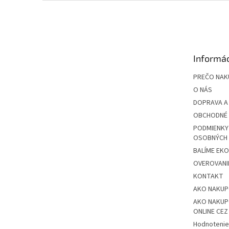
Z
á
p
ä
t
Informác
i
e
PREČO NAK
O NÁS
DOPRAVA A
OBCHODNÉ 
PODMIENKY
OSOBNÝCH
BALÍME EK
OVEROVANIE
KONTAKT
AKO NAKU
AKO NAKUP
ONLINE CE
Hodnotenie