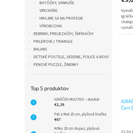
BATÔŽKY, VANKUŠE
Vymaľu
VRECKÁRE
Igráčk
HRAJME SA NA PROFESIE
chalúp
VÝROBCOVIA
vymaľo
detí.
REBRINY, PRELIEZAČKY, ŠMÝKAČKY
PIKLEROVEJ TRIANGLE
BALANS
DETSKÉ POSTELE, SEDENIE, POLICE A BOXY
PENOVÉ PUZZLE, ŽINENKY
Top 5 produktov
IGRÁČEK MULTIGO – stavbár
IGRÁČ
€2,29
Čert 
Pat a Mat 25 cm, plyšová hračka
€67
Krtko 20 cm stojaci, plyšová
€2,64 