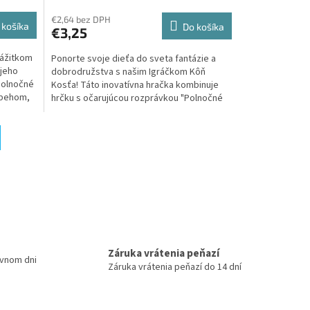
€2,64 bez DPH
 košíka
Do košíka
€3,25
zážitkom
Ponorte svoje dieťa do sveta fantázie a
 jeho
dobrodružstva s našim Igráčkom Kôň
Polnočné
Kosťa! Táto inovatívna hračka kombinuje
ríbehom,
hrčku s očarujúcou rozprávkou "Polnočné
dostihy", ktorú v...
Záruka vrátenia peňazí
ovnom dni
Záruka vrátenia peňazí do 14 dní