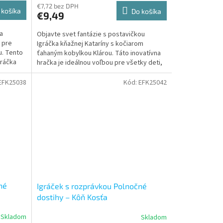
€7,72 bez DPH
 košíka
Do košíka
€9,49
a
Objavte svet fantázie s postavičkou
 pre
Igráčka kňažnej Kataríny s kočiarom
u. Tento
ťahaným kobylkou Klárou. Táto inovatívna
gráčka
hračka je ideálnou voľbou pre všetky deti,
ktoré milujú Igráčkov...
EFK25038
Kód:
EFK25042
né
Igráček s rozprávkou Polnočné
dostihy – Kôň Kosťa
Skladom
Skladom