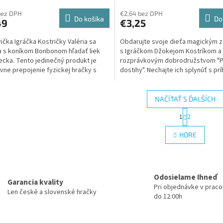
bez DPH
€2,64 bez DPH
Do košíka
Do
49
€3,25
ička Igráčka Kostričky Valéria sa
Obdarujte svoje dieťa magickým 
 s koníkom Bonbonom hľadať liek
s Igráčkom Džokejom Kostríkom a
ecka. Tento jedinečný produkt je
rozprávkovým dobrodružstvom "
ívne prepojenie fyzickej hračky s
dostihy". Nechajte ich splynúť s p
tovou...
ktorý im rozpráva...
NAČÍTAŤ 5 ĎALŠÍCH
S
1
2
O
t
r
v
HORE
á
l
n
á
k
d
o
a
v
Odosielame Ihneď
c
a
Garancia kvality
i
Pri objednávke v prac
n
Len české a slovenské hračky
e
do 12:00h
i
e
p
r