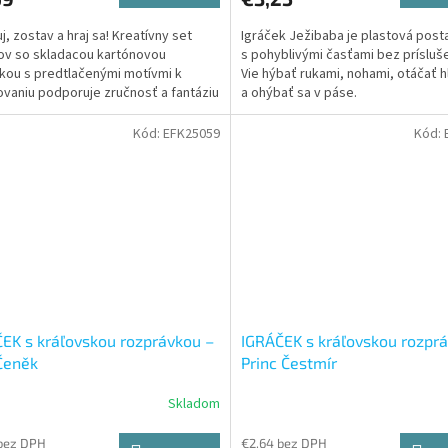
j, zostav a hraj sa! Kreatívny set
Igráček Ježibaba je plastová post
ov so skladacou kartónovou
s pohyblivými časťami bez prísluš
kou s predtlačenými motívmi k
Vie hýbať rukami, nohami, otáčať 
vaniu podporuje zručnosť a fantáziu
a ohýbať sa v páse.
Kód:
EFK25059
Kód:
EK s kráľovskou rozprávkou –
IGRÁČEK s kráľovskou rozpr
Čeněk
Princ Čestmír
Skladom
bez DPH
€2,64 bez DPH