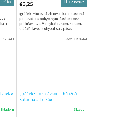
 košíka
Do košíka
€3,25
Igráček Princezná Zlatovláska je plastová
 bez
postavička s pohyblivými časťami bez
ohami,
príslušenstva. Vie hýbať rukami, nohami,
otáčať hlavou a ohýbať sa v páse.
EFK26443
Kód:
EFK26441
 Hynek a
Igráček s rozprávkou – Kňažná
Katarína a Tri kľúče
Skladom
Skladom