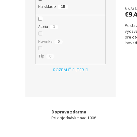
Na sklade
15
€7,72 
€9,
Postav
Akcia
1
vydáva
pre ot
Novinka
0
inovat
podcas
Tip
0
ROZBALIŤ FILTER
Doprava zdarma
Pri objednávke nad 100€