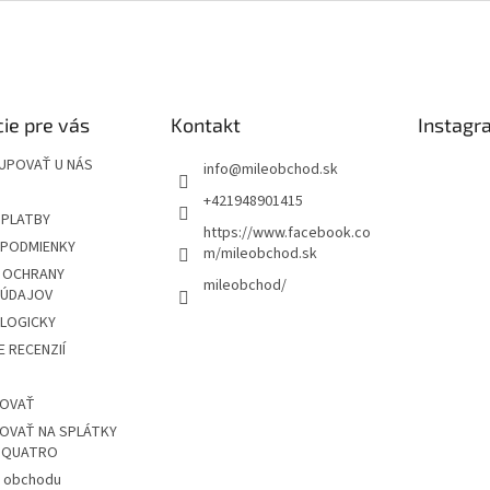
v
k
y
v
ý
p
ie pre vás
Kontakt
Instagr
i
s
UPOVAŤ U NÁS
u
info
@
mileobchod.sk
+421948901415
 PLATBY
https://www.facebook.co
PODMIENKY
m/mileobchod.sk
 OCHRANY
mileobchod/
 ÚDAJOV
OLOGICKY
 RECENZIÍ
POVAŤ
OVAŤ NA SPLÁTKY
Z QUATRO
 obchodu