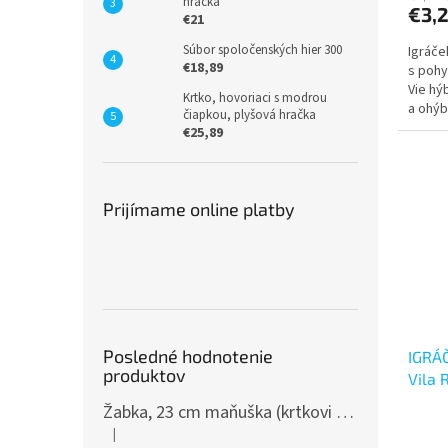
hračka
€3,
€21
Súbor spoločenských hier 300
Igráče
€18,89
s pohy
Vie hý
Krtko, hovoriaci s modrou
a ohýb
čiapkou, plyšová hračka
€25,89
Prijímame online platby
Posledné hodnotenie
IGRÁČ
produktov
Vila 
Žabka, 23 cm maňuška (krtkovi kamaráti)
|
Hodnotenie produktu je 5 z 5 hviezdičiek.