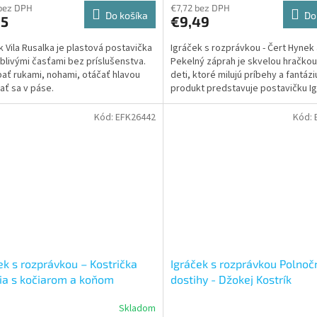
bez DPH
€7,72 bez DPH
Do košíka
Do
25
€9,49
k Vila Rusalka je plastová postavička
Igráček s rozprávkou - Čert Hynek 
blivými časťami bez príslušenstva.
Pekelný záprah je skvelou hračkou
bať rukami, nohami, otáčať hlavou
deti, ktoré milujú príbehy a fantázi
ať sa v páse.
produkt predstavuje postavičku I
Čerta Hynka, ktorý...
Kód:
EFK26442
Kód:
ek s rozprávkou – Kostrička
Igráček s rozprávkou Polnoč
ia s kočiarom a koňom
dostihy - Džokej Kostrík
Skladom