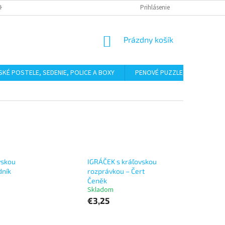
HODNÉ PODMIENKY
PODMIENKY OCHRANY OSOBNÝCH ÚDAJOV
Prihlásenie
BAL
NÁKUPNÝ
Prázdny košík
KOŠÍK
SKÉ POSTELE, SEDENIE, POLICE A BOXY
PENOVÉ PUZZLE, ŽINENKY
vskou
IGRÁČEK s kráľovskou
dník
rozprávkou – Čert
Čeněk
Skladom
€3,25